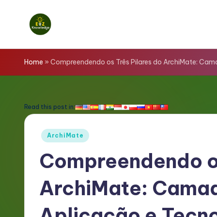
Skip
to
E
content
z
Home
»
Compreendendo os Três Pilares do ArchiMate: Cam
K
n
Read this post in:
o
Posted
ArchiMate
w
in
Compreendendo os
l
ArchiMate: Camad
e
d
Aplicação e Tecn