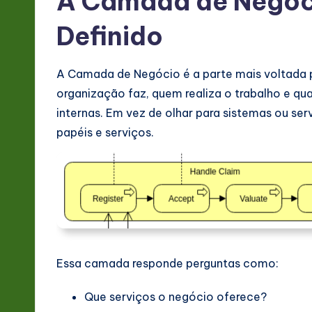
A Camada de Negóci
-
Definido
L
A Camada de Negócio é a parte mais voltada pa
a
organização faz, quem realiza o trabalho e qua
t
internas. Em vez de olhar para sistemas ou se
papéis e serviços.
e
s
t
in
A
Essa camada responde perguntas como:
I
Que serviços o negócio oferece?