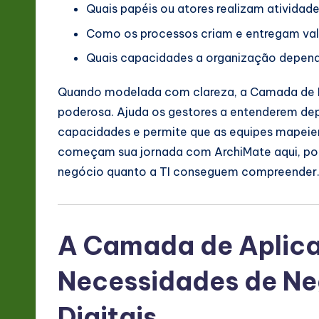
&
Quais papéis ou atores realizam atividad
S
Como os processos criam e entregam va
Quais capacidades a organização depen
o
ft
Quando modelada com clareza, a Camada de 
poderosa. Ajuda os gestores a entenderem de
w
capacidades e permite que as equipes mapeie
a
começam sua jornada com ArchiMate aqui, poi
negócio quanto a TI conseguem compreender
r
e
A Camada de Aplic
In
n
Necessidades de Ne
o
Digitais