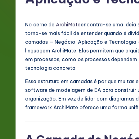
g
e
No cerne de
ArchiMate
encontra-se uma ideia s
P
torna-se mais fácil de entender quando é divi
camadas — Negócio, Aplicação e Tecnologia 
o
linguagem ArchiMate. Elas permitem que arqui
rt
em processos, como os processos dependem d
tecnologia concreta.
u
Essa estrutura em camadas é por que muitas
g
software de modelagem de EA para construir 
u
organização. Em vez de lidar com diagramas 
framework ArchiMate oferece uma forma unifi
e
s
e