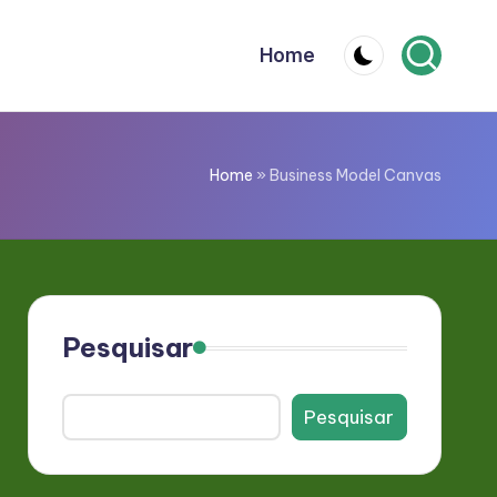
Home
Home
»
Business Model Canvas
Pesquisar
Pesquisar