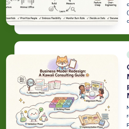
-
L
a
t
e
i
s
t
in
A
I