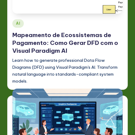
P
o
rt
Posted
AI
u
in
Mapeamento de Ecossistemas de
g
Pagamento: Como Gerar DFD com o
u
Visual Paradigm AI
e
Learn how to generate professional Data Flow
Diagrams (DFD) using Visual Paradigm's AI. Transform
s
natural language into standards-compliant system
e
models.
-
L
a
t
e