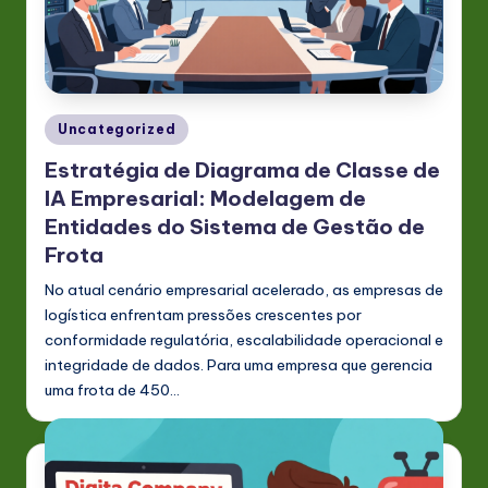
s
t
in
A
Posted
Uncategorized
in
I
Estratégia de Diagrama de Classe de
&
IA Empresarial: Modelagem de
Entidades do Sistema de Gestão de
S
Frota
o
No atual cenário empresarial acelerado, as empresas de
ft
logística enfrentam pressões crescentes por
w
conformidade regulatória, escalabilidade operacional e
integridade de dados. Para uma empresa que gerencia
a
uma frota de 450…
r
e
In