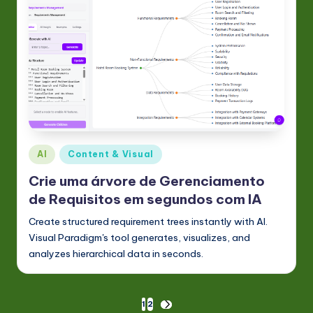
Posted
AI
Content & Visual
in
Crie uma árvore de Gerenciamento
de Requisitos em segundos com IA
Create structured requirement trees instantly with AI.
Visual Paradigm's tool generates, visualizes, and
analyzes hierarchical data in seconds.
Paginação
1
2
NEXT