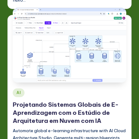
fluxo…
Posted
AI
in
Projetando Sistemas Globais de E-
Aprendizagem com o Estúdio de
Arquitetura em Nuvem com IA
Automate global e-learning infrastructure with AI Cloud
Architecture Studio. Generate multi-region blueprints