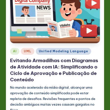
n
o
v
a
ti
o
Posted
AI
UML
Unified Modeling Language
n
in
Evitando Armadilhas com Diagramas
de Atividade com IA: Simplificando o
Ciclo de Aprovação e Publicação de
Conteúdo
No mundo acelerado da mídia digital, alcançar uma
aprovação de conteúdo simplificada pode estar
repleta de desafios. Revisões frequentes e pontos de
decisão ambíguos muitas vezes causam gargalos no