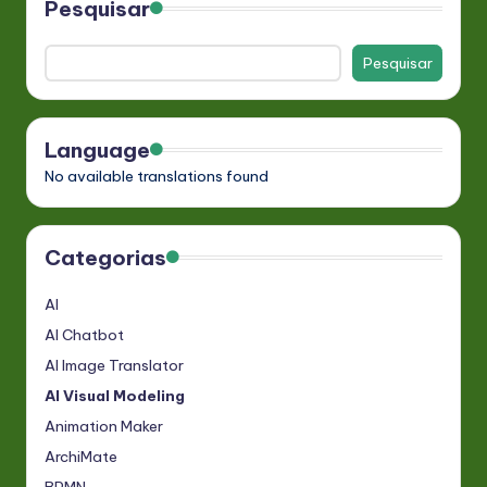
conteúdos
Pesquisar
Pesquisar
Language
No available translations found
Categorias
AI
AI Chatbot
AI Image Translator
AI Visual Modeling
Animation Maker
ArchiMate