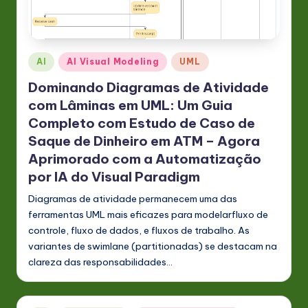
P
o
rt
Posted
AI
AI Visual Modeling
UML
u
in
Dominando Diagramas de Atividade
g
com Lâminas em UML: Um Guia
u
Completo com Estudo de Caso de
e
Saque de Dinheiro em ATM – Agora
s
Aprimorado com a Automatização
por IA do Visual Paradigm
e
Diagramas de atividade permanecem uma das
-
ferramentas UML mais eficazes para modelarfluxo de
L
controle, fluxo de dados, e fluxos de trabalho. As
variantes de swimlane (partitionadas) se destacam na
a
clareza das responsabilidades…
t
e