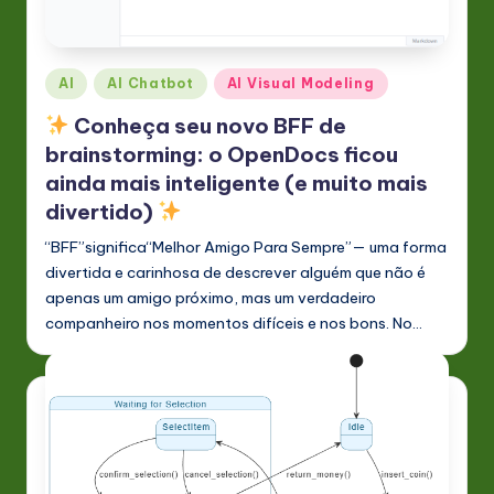
n
o
Posted
AI
AI Chatbot
AI Visual Modeling
v
in
Conheça seu novo BFF de
a
brainstorming: o OpenDocs ficou
ti
ainda mais inteligente (e muito mais
divertido)
o
n
“BFF”significa“Melhor Amigo Para Sempre”— uma forma
divertida e carinhosa de descrever alguém que não é
apenas um amigo próximo, mas um verdadeiro
companheiro nos momentos difíceis e nos bons. No…