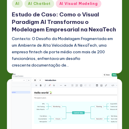
Posted
s
AI
AI Chatbot
AI Visual Modeling
in
t
Estudo de Caso: Como o Visual
Paradigm AI Transformou o
in
Modelagem Empresarial na NexaTech
A
Contexto: O Desafio da Modelagem Fragmentada em
I
um Ambiente de Alta Velocidade A NexaTech, uma
&
empresa fintech de porte médio com mais de 200
funcionários, enfrentava um desafio
S
crescente:documentação de…
o
ft
w
a
r
e
In