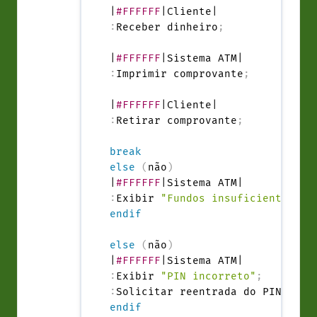
|
#FFFFFF
:
Receber dinheiro
;
|
#FFFFFF
:
Imprimir comprovante
;
|
#FFFFFF
:
Retirar comprovante
;
break
else
(
não
)
|
#FFFFFF
:
Exibir 
"Fundos insuficientes"
;
endif
else
(
não
)
|
#FFFFFF
:
Exibir 
"PIN incorreto"
;
:
Solicitar reentrada do PIN
;
endif