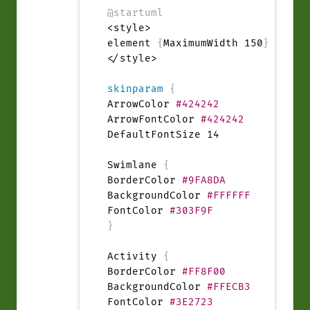
@startuml
<style>

element 
{
MaximumWidth 150
}
</style>

skinparam
{
ArrowColor 
#424242
ArrowFontColor 
#424242
DefaultFontSize 14

Swimlane 
{
BorderColor 
#9FA8DA
BackgroundColor 
#FFFFFF
FontColor 
#303F9F
}
Activity 
{
BorderColor 
#FF8F00
BackgroundColor 
#FFECB3
FontColor 
#3E2723