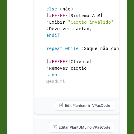
else
(
não
)
|
#FFFFFF
:
Exibir 
"Cartão inválido"
;
:
Devolver cartão
;
endif
repeat
while
(
Saque não concluíd
|
#FFFFFF
:
Remover cartão
;
stop
@enduml
Edit Plantuml in VPasCode
Editar PlantUML no VPasCode