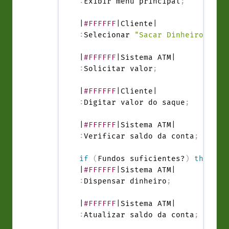
:
Exibir menu principal
;
|
#FFFFFF
:
Selecionar 
"Sacar Dinheiro"
;
|
#FFFFFF
:
Solicitar valor
;
|
#FFFFFF
:
Digitar valor do saque
;
|
#FFFFFF
:
Verificar saldo da conta
;
if
(
Fundos suficientes?
)
then
(
s
|
#FFFFFF
:
Dispensar dinheiro
;
|
#FFFFFF
:
Atualizar saldo da conta
;