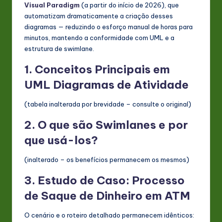
Visual Paradigm
(a partir do início de 2026), que
n
automatizam dramaticamente a criação desses
diagramas — reduzindo o esforço manual de horas para
o
minutos, mantendo a conformidade com UML e a
v
estrutura de swimlane.
a
1. Conceitos Principais em
ti
UML
Diagramas de Atividade
o
(tabela inalterada por brevidade – consulte o original)
n
2. O que são Swimlanes e por
que usá-los?
(inalterado – os benefícios permanecem os mesmos)
3. Estudo de Caso: Processo
de Saque de Dinheiro em ATM
O cenário e o roteiro detalhado permanecem idênticos: