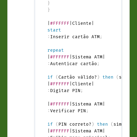
}
}
|
#FFFFFF
start
:
Inserir cartão ATM
;
repeat
|
#FFFFFF
:
Autenticar cartão
;
if
(
Cartão válido?
)
then
(
sim
)
|
#FFFFFF
:
Digitar PIN
;
|
#FFFFFF
:
Verificar PIN
;
if
(
PIN correto?
)
then
(
sim
)
|
#FFFFFF