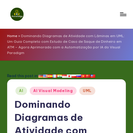
Skip
to
E
content
z
Home
»
Dominando Diagramas de Atividade com Lâminas em UML:
Um Guia Completo com Estudo de Caso de Saque de Dinheiro em
K
ATM – Agora Aprimorado com a Automatização por IA do Visual
Paradigm
n
o
w
Read this post in:
l
Posted
AI
AI Visual Modeling
UML
e
in
Dominando
d
g
Diagramas de
e
Atividade com