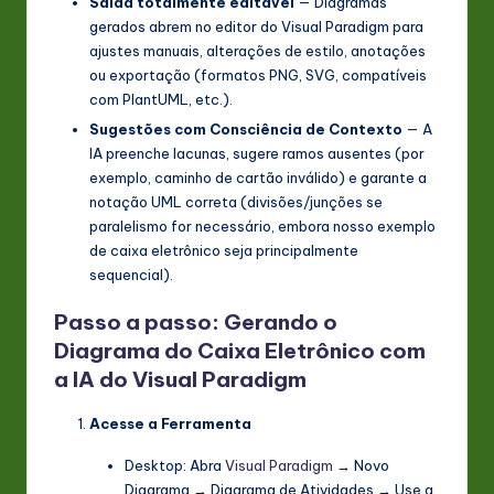
Saída totalmente editável
— Diagramas
gerados abrem no editor do Visual Paradigm para
ajustes manuais, alterações de estilo, anotações
ou exportação (formatos PNG, SVG, compatíveis
com PlantUML, etc.).
Sugestões com Consciência de Contexto
— A
IA preenche lacunas, sugere ramos ausentes (por
exemplo, caminho de cartão inválido) e garante a
notação UML correta (divisões/junções se
paralelismo for necessário, embora nosso exemplo
de caixa eletrônico seja principalmente
sequencial).
Passo a passo: Gerando o
Diagrama do Caixa Eletrônico com
a IA do Visual Paradigm
Acesse a Ferramenta
Desktop: Abra
Visual Paradigm
→ Novo
Diagrama → Diagrama de Atividades → Use a