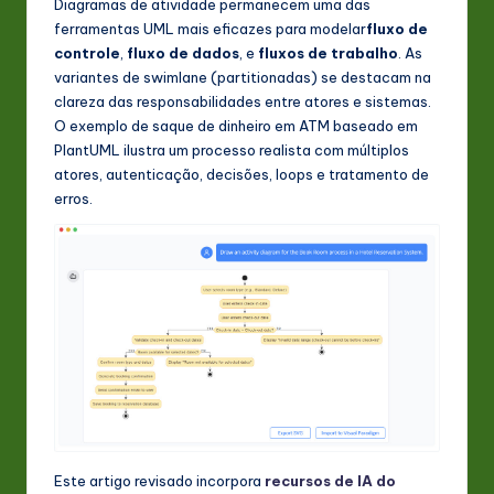
Diagramas de atividade permanecem uma das
s
ferramentas UML mais eficazes para modelar
fluxo de
t
controle
,
fluxo de dados
, e
fluxos de trabalho
. As
variantes de swimlane (partitionadas) se destacam na
in
clareza das responsabilidades entre atores e sistemas.
A
O exemplo de saque de dinheiro em ATM baseado em
PlantUML ilustra um processo realista com múltiplos
I
atores, autenticação, decisões, loops e tratamento de
&
erros.
S
o
ft
w
a
r
e
Este artigo revisado incorpora
recursos de IA do
In