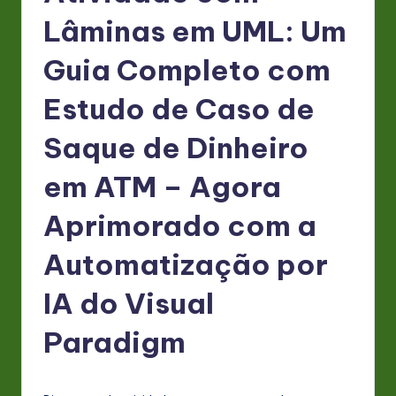
P
Lâminas em UML: Um
o
rt
Guia Completo com
u
Estudo de Caso de
g
Saque de Dinheiro
u
e
em ATM – Agora
s
Aprimorado com a
e
Automatização por
-
L
IA do Visual
a
Paradigm
t
e