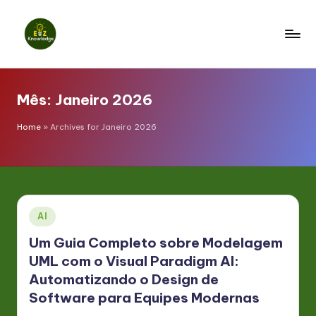
Skip
to
E
content
z
Mês:
Janeiro 2026
K
n
Home
»
Archives for Janeiro 2026
o
w
l
Posted
AI
e
in
Um Guia Completo sobre Modelagem
d
UML com o Visual Paradigm AI:
g
Automatizando o Design de
e
Software para Equipes Modernas