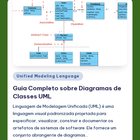
s
t
in
A
I
&
S
o
Posted
Unified Modeling Language
in
ft
Guia Completo sobre Diagramas de
Classes UML
w
Linguagem de Modelagem Unificada (UML) é uma
a
linguagem visual padronizada projetada para
r
especificar, visualizar, construir e documentar os
e
artefatos de sistemas de software. Ele fornece um
conjunto abrangente de diagramas…
In