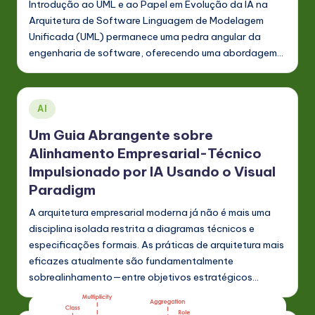
P
Introdução ao UML e ao Papel em Evolução da IA na
o
Arquitetura de Software Linguagem de Modelagem
Unificada (UML) permanece uma pedra angular da
rt
engenharia de software, oferecendo uma abordagem…
u
g
Posted
AI
u
in
Um Guia Abrangente sobre
e
Alinhamento Empresarial-Técnico
s
Impulsionado por IA Usando o Visual
e
Paradigm
-
A arquitetura empresarial moderna já não é mais uma
disciplina isolada restrita a diagramas técnicos e
L
especificações formais. As práticas de arquitetura mais
a
eficazes atualmente são fundamentalmente
t
sobrealinhamento—entre objetivos estratégicos…
e