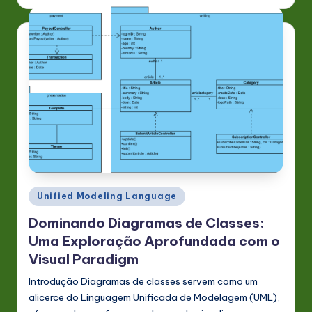
n
o
v
a
ti
o
n
Posted
Unified Modeling Language
in
Dominando Diagramas de Classes:
Uma Exploração Aprofundada com o
Visual Paradigm
Introdução Diagramas de classes servem como um
alicerce do Linguagem Unificada de Modelagem (UML),