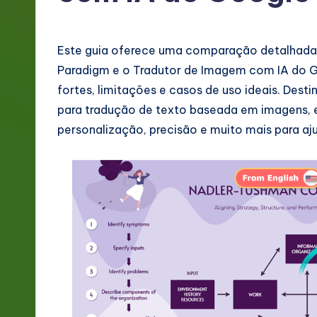
g
e
Este guia oferece uma comparação detalhada 
P
Paradigm e o Tradutor de Imagem com IA do Go
fortes, limitações e casos de uso ideais. Des
o
para tradução de texto baseada em imagens, e
rt
personalização, precisão e muito mais para a
u
g
u
e
s
e