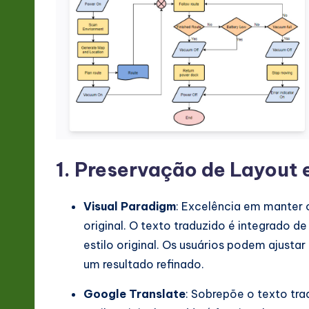
v
a
ti
o
n
1. Preservação de Layout 
Visual Paradigm
: Excelência em manter 
original. O texto traduzido é integrado
estilo original. Os usuários podem ajust
um resultado refinado.
Google Translate
: Sobrepõe o texto tr