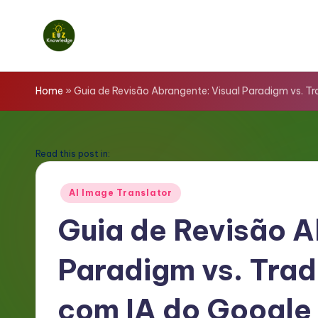
Skip
to
E
content
z
Home
»
Guia de Revisão Abrangente: Visual Paradigm vs. T
K
n
Read this post in:
o
Posted
AI Image Translator
in
w
Guia de Revisão A
l
Paradigm vs. Tra
e
d
com IA do Google 