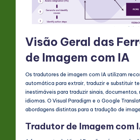
-
L
a
Visão Geral das Fe
t
de Imagem com IA
e
Os tradutores de imagem com IA utilizam rec
s
automática para extrair, traduzir e substituir
t
inestimáveis para traduzir sinais, documentos,
idiomas. O Visual Paradigm e o Google Transl
in
abordagens distintas para a tradução de image
A
Tradutor de Imagem com I
I