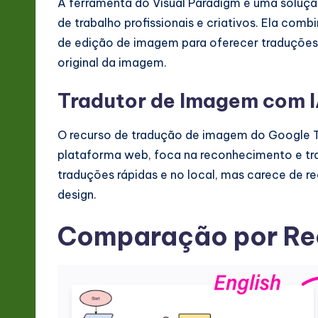
&
A ferramenta do Visual Paradigm é uma soluçã
de trabalho profissionais e criativos. Ela co
S
de edição de imagem para oferecer traduções
o
original da imagem.
ft
Tradutor de Imagem com I
w
O recurso de tradução de imagem do Google Tr
a
plataforma web, foca na reconhecimento e tr
traduções rápidas e no local, mas carece de 
r
design.
e
Comparação por Re
In
n
o