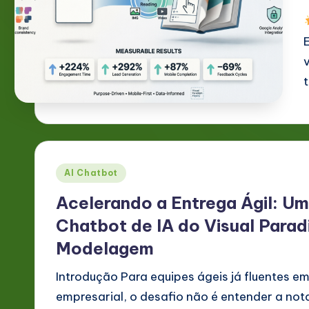
g
e
P
o
rt
u
Posted
AI Chatbot
g
in
Acelerando a Entrega Ágil: Um
u
Chatbot de IA do Visual Parad
e
Modelagem
s
Introdução Para equipes ágeis já fluentes 
empresarial, o desafio não é entender a not
e