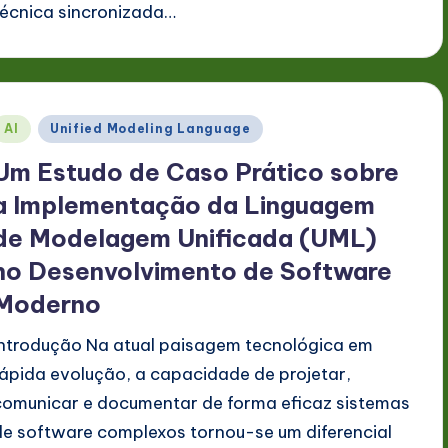
técnica sincronizada…
Posted
AI
Unified Modeling Language
n
Um Estudo de Caso Prático sobre
a Implementação da Linguagem
de Modelagem Unificada (UML)
no Desenvolvimento de Software
Moderno
Introdução Na atual paisagem tecnológica em
rápida evolução, a capacidade de projetar,
comunicar e documentar de forma eficaz sistemas
de software complexos tornou-se um diferencial