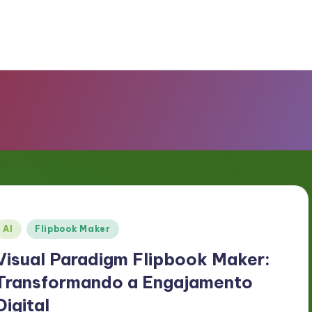
Posted
AI
Flipbook Maker
n
Visual Paradigm Flipbook Maker:
Transformando a Engajamento
Digital