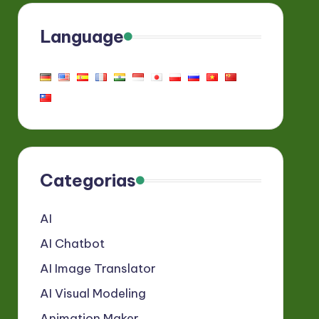
Language
Categorias
AI
AI Chatbot
AI Image Translator
AI Visual Modeling
Animation Maker