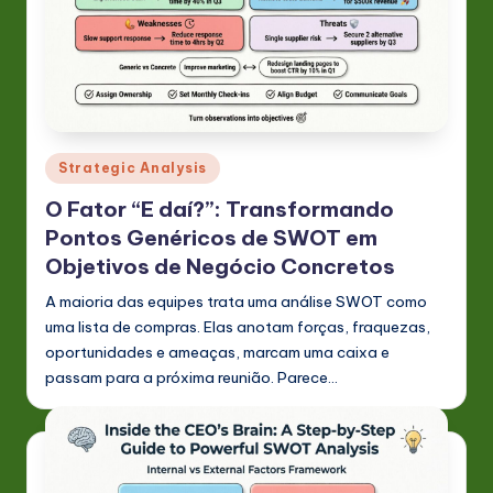
s
t
in
A
I
Posted
Strategic Analysis
in
&
O Fator “E daí?”: Transformando
S
Pontos Genéricos de SWOT em
Objetivos de Negócio Concretos
o
ft
A maioria das equipes trata uma análise SWOT como
uma lista de compras. Elas anotam forças, fraquezas,
w
oportunidades e ameaças, marcam uma caixa e
a
passam para a próxima reunião. Parece…
r
e
In