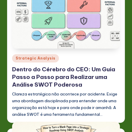
n
o
v
a
ti
o
Posted
Strategic Analysis
in
n
Dentro do Cérebro do CEO: Um Guia
Passo a Passo para Realizar uma
Análise SWOT Poderosa
Clareza estratégica não acontece por acidente. Exige
uma abordagem disciplinada para entender onde uma
organização está hoje e para onde pode ir amanhã. A
análise SWOT é uma ferramenta fundamental…