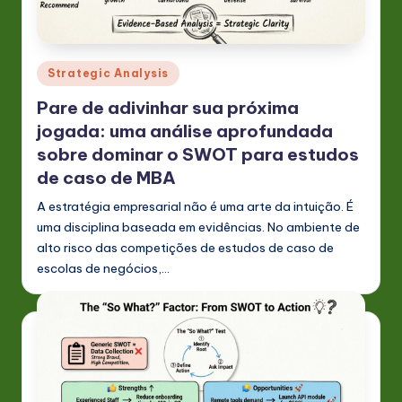
P
o
rt
Posted
Strategic Analysis
u
in
Pare de adivinhar sua próxima
g
jogada: uma análise aprofundada
u
sobre dominar o SWOT para estudos
e
de caso de MBA
s
A estratégia empresarial não é uma arte da intuição. É
uma disciplina baseada em evidências. No ambiente de
e
alto risco das competições de estudos de caso de
-
escolas de negócios,…
L
a
t
e