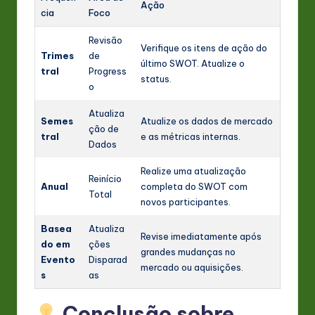
Ação
cia
Foco
Revisão
Verifique os itens de ação do
Trimes
de
último SWOT. Atualize o
tral
Progress
status.
o
Atualiza
Semes
Atualize os dados de mercado
ção de
tral
e as métricas internas.
Dados
Realize uma atualização
Reinício
Anual
completa do SWOT com
Total
novos participantes.
Basea
Atualiza
Revise imediatamente após
do em
ções
grandes mudanças no
Evento
Disparad
mercado ou aquisições.
s
as
Conclusão sobre