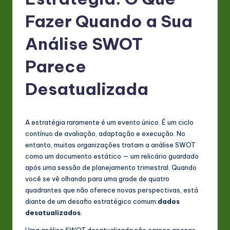
P
o
Fazer Quando a Sua
rt
Análise SWOT
u
Parece
g
u
Desatualizada
e
s
A estratégia raramente é um evento único. É um ciclo
e
contínuo de avaliação, adaptação e execução. No
entanto, muitas organizações tratam a análise SWOT
-
como um documento estático — um relicário guardado
L
após uma sessão de planejamento trimestral. Quando
você se vê olhando para uma grade de quatro
a
quadrantes que não oferece novas perspectivas, está
t
diante de um desafio estratégico comum:
dados
desatualizados
.
e
Uma análise SWOT desatualizada não carece apenas