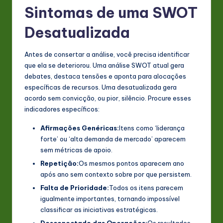
Sintomas de uma SWOT
n
Desatualizada
o
v
Antes de consertar a análise, você precisa identificar
a
que ela se deteriorou. Uma análise SWOT atual gera
debates, destaca tensões e aponta para alocações
ti
específicas de recursos. Uma desatualizada gera
o
acordo sem convicção, ou pior, silêncio. Procure esses
indicadores específicos:
n
Afirmações Genéricas:
Itens como ‘liderança
forte’ ou ‘alta demanda de mercado’ aparecem
sem métricas de apoio.
Repetição:
Os mesmos pontos aparecem ano
após ano sem contexto sobre por que persistem.
Falta de Prioridade:
Todos os itens parecem
igualmente importantes, tornando impossível
classificar as iniciativas estratégicas.