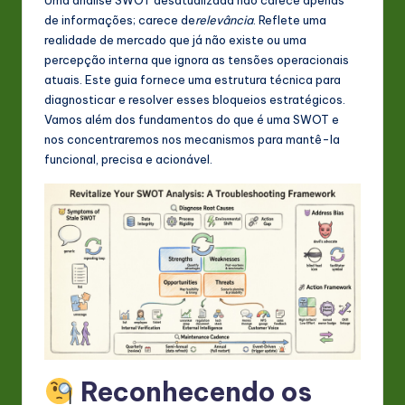
s
de informações; carece de
relevância
. Reflete uma
t
realidade de mercado que já não existe ou uma
percepção interna que ignora as tensões operacionais
in
atuais. Este guia fornece uma estrutura técnica para
A
diagnosticar e resolver esses bloqueios estratégicos.
Vamos além dos fundamentos do que é uma SWOT e
I
nos concentraremos nos mecanismos para mantê-la
&
funcional, precisa e acionável.
S
o
ft
w
a
r
e
Reconhecendo os
In