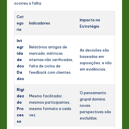
ocorreu a falha.
Cat
Impacto na
ego
Indicadores
Estratégia
ria
Int
egr
Relatórios antigos de
As decisões são
ida
mercado, métricas
baseadas em
de
internas não verificadas,
suposições, e não
dos
falta de ciclos de
em evidências.
Da
feedback com clientes.
dos
Rigi
O pensamento
dez
Mesmo facilitador,
grupal domina;
do
mesmos participantes,
novas
Pro
mesmo formato a cada
perspectivas são
ces
vez.
excluídas.
so