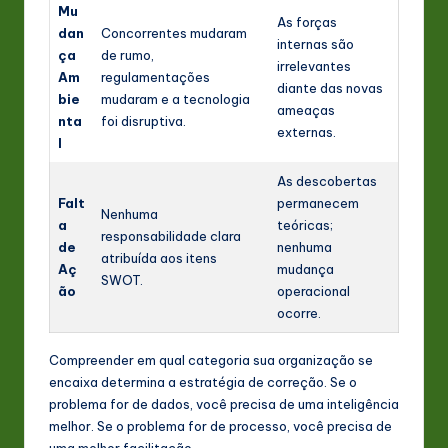
Mu
As forças
dan
Concorrentes mudaram
internas são
ça
de rumo,
irrelevantes
Am
regulamentações
diante das novas
bie
mudaram e a tecnologia
ameaças
nta
foi disruptiva.
externas.
l
As descobertas
Falt
permanecem
Nenhuma
a
teóricas;
responsabilidade clara
de
nenhuma
atribuída aos itens
Aç
mudança
SWOT.
ão
operacional
ocorre.
Compreender em qual categoria sua organização se
encaixa determina a estratégia de correção. Se o
problema for de dados, você precisa de uma inteligência
melhor. Se o problema for de processo, você precisa de