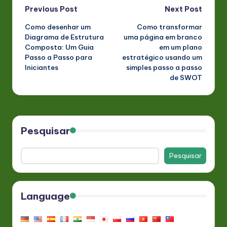
Post
Previous Post
Next Post
Como desenhar um
Como transformar
navigation
Diagrama de Estrutura
uma página em branco
Composta: Um Guia
em um plano
Passo a Passo para
estratégico usando um
Iniciantes
simples passo a passo
de SWOT
Pesquisar
Pesquisar
Language