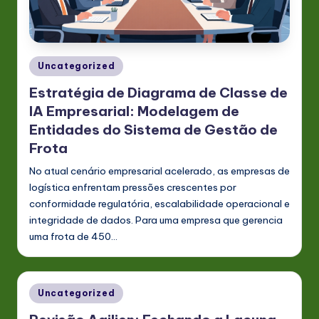
s
t
in
Posted
Uncategorized
A
in
Estratégia de Diagrama de Classe de
I
IA Empresarial: Modelagem de
&
Entidades do Sistema de Gestão de
Frota
S
No atual cenário empresarial acelerado, as empresas de
o
logística enfrentam pressões crescentes por
ft
conformidade regulatória, escalabilidade operacional e
w
integridade de dados. Para uma empresa que gerencia
uma frota de 450…
a
r
e
Posted
Uncategorized
in
In