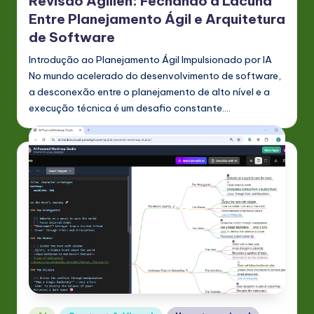
Revisão Agilien: Fechando a Lacuna
Entre Planejamento Ágil e Arquitetura
n
de Software
o
Introdução ao Planejamento Ágil Impulsionado por IA
v
No mundo acelerado do desenvolvimento de software,
a
a desconexão entre o planejamento de alto nível e a
execução técnica é um desafio constante.…
ti
o
n