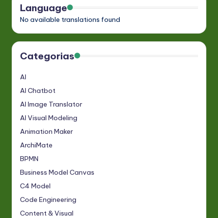
Language
No available translations found
Categorias
AI
AI Chatbot
AI Image Translator
AI Visual Modeling
Animation Maker
ArchiMate
BPMN
Business Model Canvas
C4 Model
Code Engineering
Content & Visual