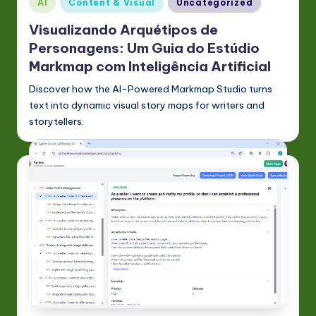
Posted
AI
Content & Visual
Uncategorized
in
Visualizando Arquétipos de
Personagens: Um Guia do Estúdio
Markmap com Inteligência Artificial
Discover how the AI-Powered Markmap Studio turns
text into dynamic visual story maps for writers and
storytellers.