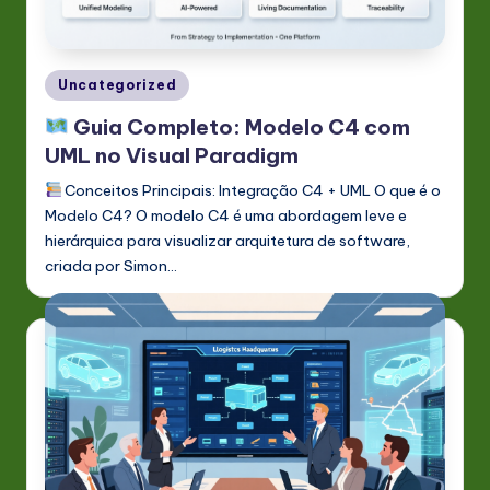
P
o
rt
Posted
Uncategorized
u
in
Guia Completo: Modelo C4 com
g
UML no Visual Paradigm
u
Conceitos Principais: Integração C4 + UML O que é o
e
Modelo C4? O modelo C4 é uma abordagem leve e
hierárquica para visualizar arquitetura de software,
s
criada por Simon…
e
-
L
a
t
e