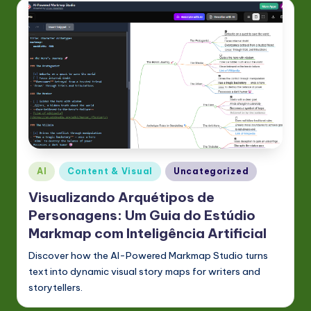
Posted
AI
Content & Visual
Uncategorized
in
Visualizando Arquétipos de
Personagens: Um Guia do Estúdio
Markmap com Inteligência Artificial
Discover how the AI-Powered Markmap Studio turns
text into dynamic visual story maps for writers and
storytellers.