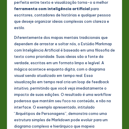
perfeita entre texto e visualização torna-o a melhor
s
ferramenta com inteligência artificial
para
t
escritores, contadores de histórias e qualquer pessoa
que deseje organizar ideias complexas com clareza e
in
estilo.
A
Diferentemente dos mapas mentais tradicionais que
I
dependem de arrastar e soltar nós, o Estúdio Markmap
com Inteligência Artificial é baseado em uma filosofia de
&
texto como prioridade. Suas ideias são a fonte da
S
verdade, escritas em um formato limpo e legível. A
mágica acontece enquanto digita, com o diagrama
o
visual sendo atualizado em tempo real. Essa
ft
visualização em tempo real cria um loop de feedback
intuitivo, permitindo que você veja imediatamente o
w
impacto de suas edições. O resultado é uma workflow
a
poderosa que mantém seu foco no conteúdo, e não na
interface. O exemplo apresentado, intitulado
r
“Arquétipos de Personagens”, demonstra como uma
e
estrutura simples de Markdown pode evoluir para um
diagrama complexo e hierárquico que mapeia
In