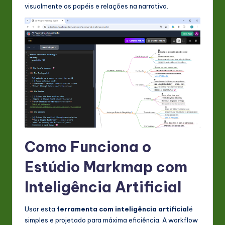
visualmente os papéis e relações na narrativa.
n
o
v
a
ti
o
n
Como Funciona o
Estúdio Markmap com
Inteligência Artificial
Usar esta
ferramenta com inteligência artificial
é
simples e projetado para máxima eficiência. A workflow