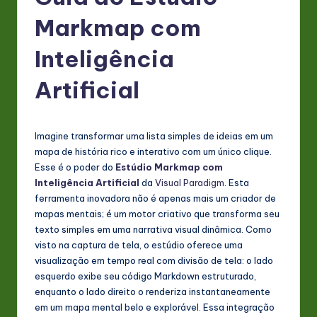
P
Markmap com
o
rt
Inteligência
u
Artificial
g
u
Imagine transformar uma lista simples de ideias em um
e
mapa de história rico e interativo com um único clique.
s
Esse é o poder do
Estúdio Markmap com
Inteligência Artificial
da
Visual Paradigm
. Esta
e
ferramenta inovadora não é apenas mais um criador de
-
mapas mentais; é um motor criativo que transforma seu
texto simples em uma narrativa visual dinâmica. Como
L
visto na captura de tela, o estúdio oferece uma
a
visualização em tempo real com divisão de tela: o lado
esquerdo exibe seu código Markdown estruturado,
t
enquanto o lado direito o renderiza instantaneamente
e
em um mapa mental belo e explorável. Essa integração