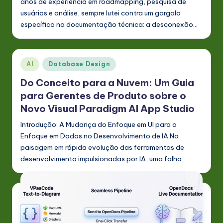
P
anos de experiência em roadmapping, pesquisa de
usuários e análise, sempre lutei contra um gargalo
o
específico na documentação técnica: a desconexão…
rt
u
Posted
g
AI
Database Design
in
u
Do Conceito para a Nuvem: Um Guia
para Gerentes de Produto sobre o
e
Novo Visual Paradigm AI App Studio
s
Introdução: A Mudança do Enfoque em UI para o
e
Enfoque em Dados no Desenvolvimento de IA Na
-
paisagem em rápida evolução das ferramentas de
desenvolvimento impulsionadas por IA, uma falha…
L
a
t
e