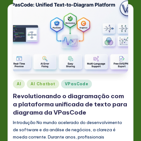
n
o
v
a
ti
o
n
Posted
AI
AI Chatbot
VPasCode
in
Revolutionando o diagramação com
a plataforma unificada de texto para
diagrama da VPasCode
Introdução No mundo acelerado do desenvolvimento
de software e da análise de negócios, a clareza é
moeda corrente. Durante anos, profissionais