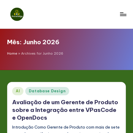
Skip
to
E
content
z
Mês:
Junho 2026
K
n
Home
»
Archives for Junho 2026
o
w
l
Posted
AI
Database Design
e
in
Avaliação de um Gerente de Produto
d
sobre a Integração entre VPasCode
g
e OpenDocs
e
Introdução Como Gerente de Produto com mais de sete