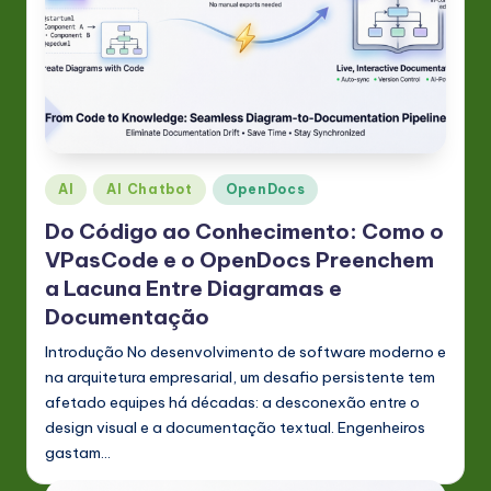
s
t
in
A
I
Posted
AI
AI Chatbot
OpenDocs
&
in
Do Código ao Conhecimento: Como o
S
VPasCode e o OpenDocs Preenchem
o
a Lacuna Entre Diagramas e
ft
Documentação
w
Introdução No desenvolvimento de software moderno e
a
na arquitetura empresarial, um desafio persistente tem
afetado equipes há décadas: a desconexão entre o
r
design visual e a documentação textual. Engenheiros
e
gastam…
In