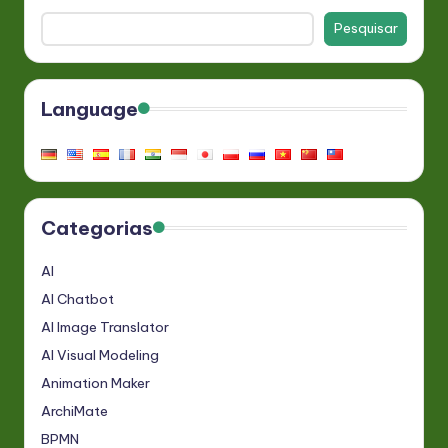
Pesquisar
Language
Categorias
AI
AI Chatbot
AI Image Translator
AI Visual Modeling
Animation Maker
ArchiMate
BPMN