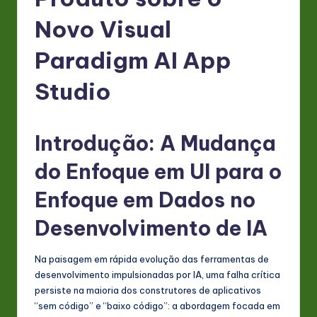
P
o
Novo Visual
rt
Paradigm AI App
u
Studio
g
u
Introdução: A Mudança
e
s
do Enfoque em UI para o
e
Enfoque em Dados no
-
Desenvolvimento de IA
L
a
Na paisagem em rápida evolução das ferramentas de
desenvolvimento impulsionadas por IA, uma falha crítica
t
persiste na maioria dos construtores de aplicativos
e
“sem código” e “baixo código”: a abordagem focada em