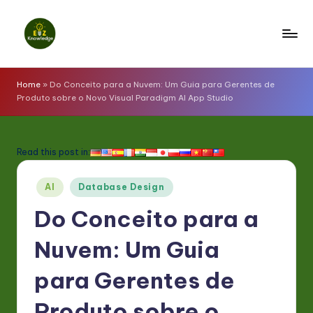
Skip
to
E
content
z
Home
»
Do Conceito para a Nuvem: Um Guia para Gerentes de
Produto sobre o Novo Visual Paradigm AI App Studio
K
n
o
Read this post in:
w
Posted
AI
Database Design
l
in
Do Conceito para a
e
d
Nuvem: Um Guia
g
para Gerentes de
e
Produto sobre o