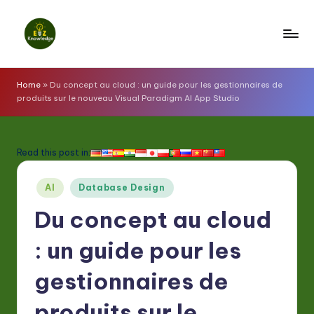
Skip
to
E
content
z
Home
»
Du concept au cloud : un guide pour les gestionnaires de
produits sur le nouveau Visual Paradigm AI App Studio
K
n
o
Read this post in:
w
Posted
AI
Database Design
l
in
Du concept au cloud
e
d
: un guide pour les
g
gestionnaires de
e
produits sur le