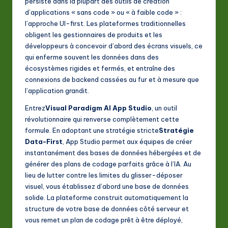
persiste dans la plupart des outils de création
A
d’applications « sans code » ou « à faible code » :
I
l’approche UI-first. Les plateformes traditionnelles
obligent les gestionnaires de produits et les
&
développeurs à concevoir d’abord des écrans visuels, ce
S
qui enferme souvent les données dans des
écosystèmes rigides et fermés, et entraîne des
o
connexions de backend cassées au fur et à mesure que
ft
l’application grandit.
w
Entrez
Visual Paradigm AI App Studio
, un outil
révolutionnaire qui renverse complètement cette
a
formule. En adoptant une stratégie stricte
Stratégie
r
Data-First
, App Studio permet aux équipes de créer
instantanément des bases de données hébergées et de
e
générer des plans de codage parfaits grâce à l’IA. Au
In
lieu de lutter contre les limites du glisser-déposer
visuel, vous établissez d’abord une base de données
n
solide. La plateforme construit automatiquement la
o
structure de votre base de données côté serveur et
vous remet un plan de codage prêt à être déployé,
v