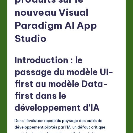
F
r
nouveau Visual
e
Paradigm AI App
n
Studio
c
h
Introduction : le
-
L
passage du modèle UI-
a
first au modèle Data-
t
first dans le
e
développement d’IA
s
t
Dans l’évolution rapide du paysage des outils de
in
développement pilotés par l’IA, un défaut critique