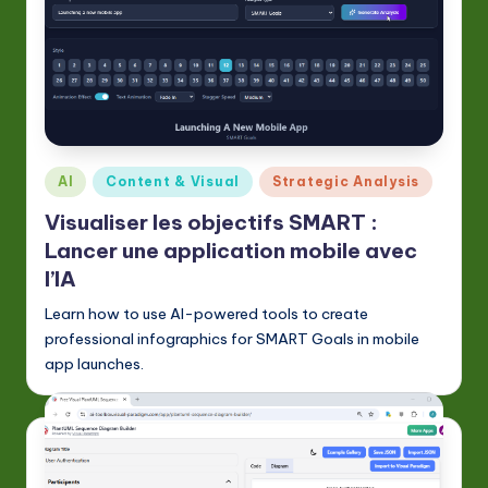
Posted
AI
Content & Visual
Strategic Analysis
in
Visualiser les objectifs SMART :
Lancer une application mobile avec
l’IA
Learn how to use AI-powered tools to create
professional infographics for SMART Goals in mobile
app launches.