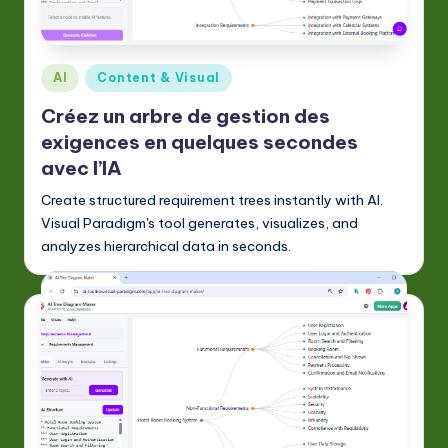
F
r
e
Posted
AI
Content & Visual
n
in
Créez un arbre de gestion des
c
exigences en quelques secondes
h
avec l’IA
-
Create structured requirement trees instantly with AI.
Visual Paradigm's tool generates, visualizes, and
L
analyzes hierarchical data in seconds.
a
t
e
s
t
in