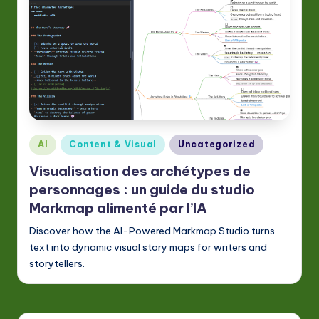
Posted
AI
Content & Visual
Uncategorized
in
Visualisation des archétypes de
personnages : un guide du studio
Markmap alimenté par l’IA
Discover how the AI-Powered Markmap Studio turns
text into dynamic visual story maps for writers and
storytellers.