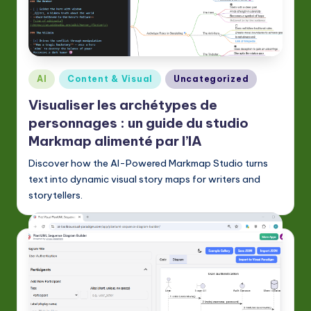
a
ti
o
Posted
AI
Content & Visual
Uncategorized
n
in
Visualiser les archétypes de
personnages : un guide du studio
Markmap alimenté par l’IA
Discover how the AI-Powered Markmap Studio turns
text into dynamic visual story maps for writers and
storytellers.