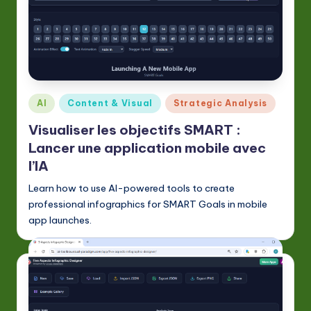
Posted
AI
Content & Visual
Strategic Analysis
in
Visualiser les objectifs SMART :
Lancer une application mobile avec
l’IA
Learn how to use AI-powered tools to create
professional infographics for SMART Goals in mobile
app launches.