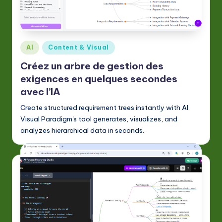
A
I
&
Posted
AI
Content & Visual
S
in
Créez un arbre de gestion des
o
exigences en quelques secondes
ft
avec l’IA
w
Create structured requirement trees instantly with AI.
Visual Paradigm's tool generates, visualizes, and
a
analyzes hierarchical data in seconds.
r
e
In
n
o
v