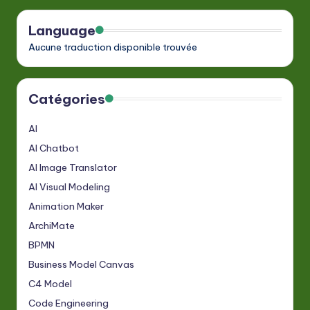
a
Language
ti
Aucune traduction disponible trouvée
o
n
Catégories
AI
AI Chatbot
AI Image Translator
AI Visual Modeling
Animation Maker
ArchiMate
BPMN
Business Model Canvas
C4 Model
Code Engineering