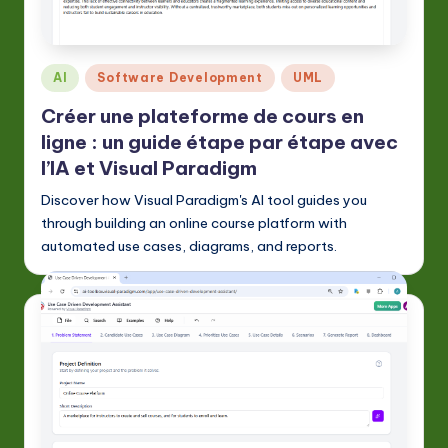
F
r
e
Posted
AI
Software Development
UML
n
in
Créer une plateforme de cours en
c
ligne : un guide étape par étape avec
h
l’IA et Visual Paradigm
-
Discover how Visual Paradigm's AI tool guides you
through building an online course platform with
L
automated use cases, diagrams, and reports.
a
t
e
s
t
in