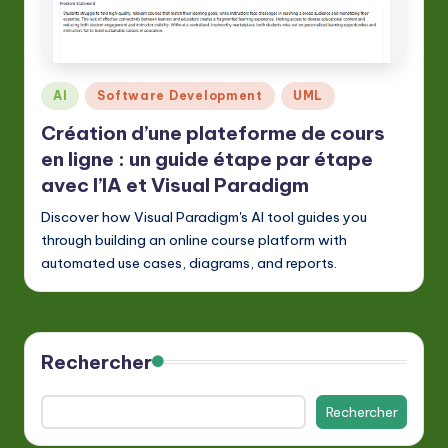
A
I
&
Posted
AI
Software Development
UML
S
in
Création d’une plateforme de cours
o
en ligne : un guide étape par étape
ft
avec l’IA et Visual Paradigm
w
Discover how Visual Paradigm's AI tool guides you
through building an online course platform with
a
automated use cases, diagrams, and reports.
r
e
In
Rechercher
n
o
Rechercher
v