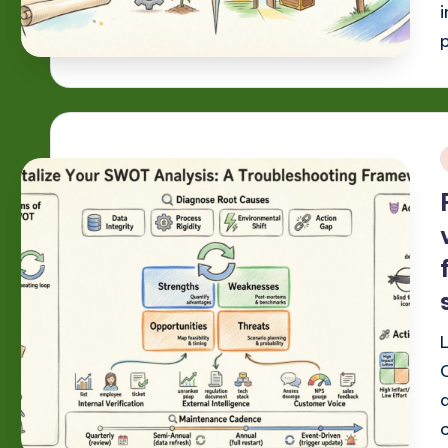
o
n
i