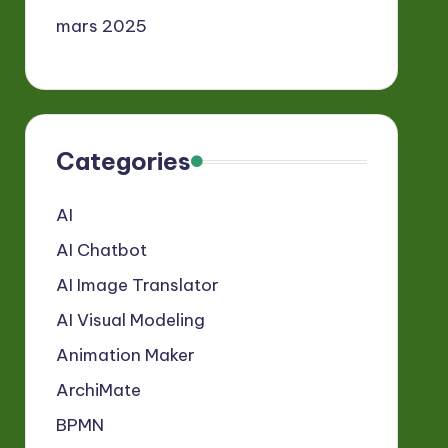
mars 2025
Categories
AI
AI Chatbot
AI Image Translator
AI Visual Modeling
Animation Maker
ArchiMate
BPMN