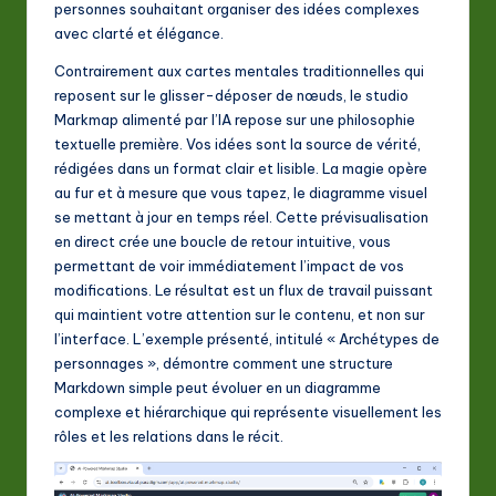
personnes souhaitant organiser des idées complexes
A
avec clarté et élégance.
I
Contrairement aux cartes mentales traditionnelles qui
&
reposent sur le glisser-déposer de nœuds, le studio
Markmap alimenté par l’IA repose sur une philosophie
S
textuelle première. Vos idées sont la source de vérité,
o
rédigées dans un format clair et lisible. La magie opère
au fur et à mesure que vous tapez, le diagramme visuel
ft
se mettant à jour en temps réel. Cette prévisualisation
w
en direct crée une boucle de retour intuitive, vous
permettant de voir immédiatement l’impact de vos
a
modifications. Le résultat est un flux de travail puissant
r
qui maintient votre attention sur le contenu, et non sur
l’interface. L’exemple présenté, intitulé « Archétypes de
e
personnages », démontre comment une structure
In
Markdown simple peut évoluer en un diagramme
complexe et hiérarchique qui représente visuellement les
n
rôles et les relations dans le récit.
o
v