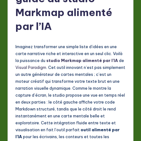
F
Markmap alimenté
r
e
par l’IA
n
c
Imaginez transformer une simple liste d’idées en une
h
carte narrative riche et interactive en un seul clic. Voilà
la puissance du
studio Markmap alimenté par l’IA
de
-
Visual Paradigm
. Cet outil innovant n’est pas simplement
L
un autre générateur de cartes mentales ; c’est un
moteur créatif qui transforme votre texte brut en une
a
narration visuelle dynamique. Comme le montre la
t
capture d’écran, le studio propose une vue en temps réel
en deux parties : le côté gauche affiche votre code
e
Markdown structuré, tandis que le côté droit le rend
s
instantanément en une carte mentale belle et
exploratoire. Cette intégration fluide entre texte et
t
visualisation en fait l’outil parfait
outil alimenté par
in
l’IA
pour les écrivains, les conteurs et toutes les