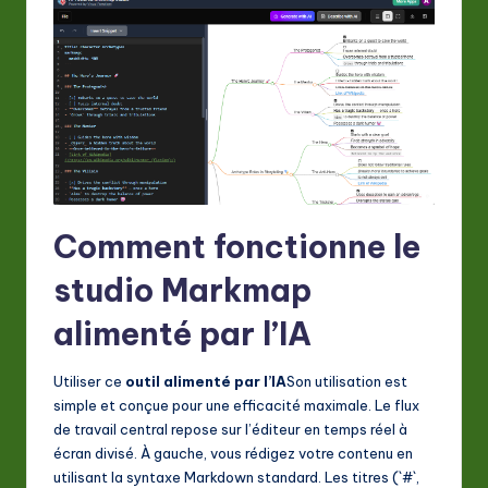
a
ti
o
n
Comment fonctionne le
studio Markmap
alimenté par l’IA
Utiliser ce
outil alimenté par l’IA
Son utilisation est
simple et conçue pour une efficacité maximale. Le flux
de travail central repose sur l’éditeur en temps réel à
écran divisé. À gauche, vous rédigez votre contenu en
utilisant la syntaxe Markdown standard. Les titres (`#`,