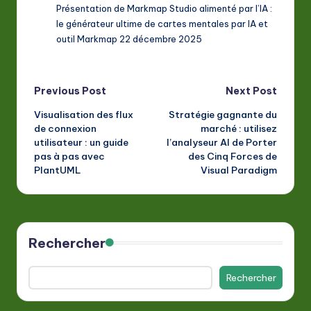
Présentation de Markmap Studio alimenté par l’IA :
le générateur ultime de cartes mentales par IA et
outil Markmap 22 décembre 2025
Post
Previous Post
Next Post
Visualisation des flux
Stratégie gagnante du
navigation
de connexion
marché : utilisez
utilisateur : un guide
l’analyseur AI de Porter
pas à pas avec
des Cinq Forces de
PlantUML
Visual Paradigm
Rechercher
Rechercher