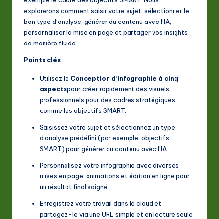
exemple le cadre des objectifs SMART. Nous
A
explorerons comment saisir votre sujet, sélectionner le
I
bon type d’analyse, générer du contenu avec l’IA,
personnaliser la mise en page et partager vos insights
&
de manière fluide.
S
Points clés
o
Utilisez le
Conception d’infographie à cinq
ft
aspects
pour créer rapidement des visuels
professionnels pour des cadres stratégiques
w
comme les objectifs SMART.
a
Saisissez votre sujet et sélectionnez un type
r
d’analyse prédéfini (par exemple, objectifs
SMART) pour générer du contenu avec l’IA.
e
Personnalisez votre infographie avec diverses
In
mises en page, animations et édition en ligne pour
n
un résultat final soigné.
o
Enregistrez votre travail dans le cloud et
v
partagez-le via une URL simple et en lecture seule