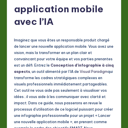
F
application mobile
r
e
avec l’IA
n
c
Imaginez que vous êtes un responsable produit chargé
h
de lancer une nouvelle application mobile. Vous avez une
vision, mais la transformer en un plan clair et
-
convaincant pour votre équipe et vos parties prenantes
L
est un défi. Entrez le
Conception d’infographie à cinq
aspects
, un outil alimenté par l’IA de
Visual Paradigm
qui
a
transforme les cadres stratégiques complexes en
t
visuels professionnels immédiatement partageables.
Cet outil ne vous aide pas seulement à visualiser vos
e
idées ; il vous aide à les communiquer avec clarté et
s
impact. Dans ce guide, nous passerons en revue le
processus d’utilisation de ce logiciel puissant pour créer
t
une infographie professionnelle pour un projet « Lancer
in
une nouvelle application mobile », en prenant comme