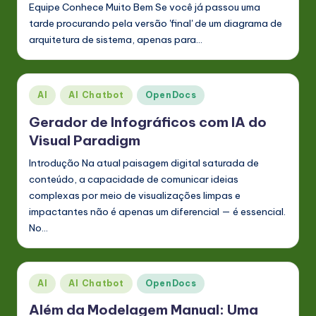
Equipe Conhece Muito Bem Se você já passou uma
tarde procurando pela versão 'final' de um diagrama de
arquitetura de sistema, apenas para…
Posted
AI
AI Chatbot
OpenDocs
in
Gerador de Infográficos com IA do
Visual Paradigm
Introdução Na atual paisagem digital saturada de
conteúdo, a capacidade de comunicar ideias
complexas por meio de visualizações limpas e
impactantes não é apenas um diferencial — é essencial.
No…
Posted
AI
AI Chatbot
OpenDocs
in
Além da Modelagem Manual: Uma