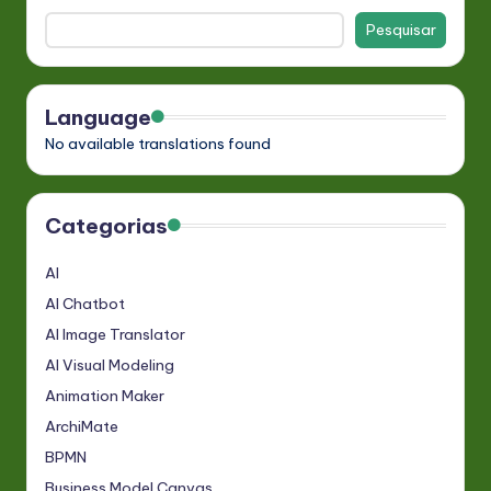
Pesquisar
Language
No available translations found
Categorias
AI
AI Chatbot
AI Image Translator
AI Visual Modeling
Animation Maker
ArchiMate
BPMN
Business Model Canvas