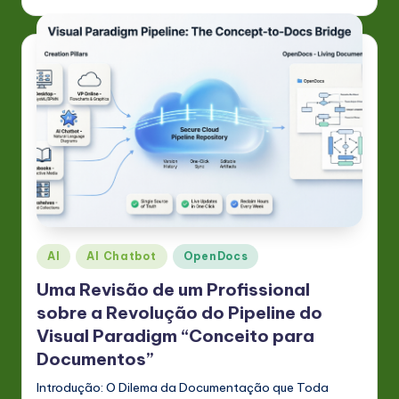
n
o
v
a
ti
o
n
Posted
AI
AI Chatbot
OpenDocs
in
Uma Revisão de um Profissional
sobre a Revolução do Pipeline do
Visual Paradigm “Conceito para
Documentos”
Introdução: O Dilema da Documentação que Toda