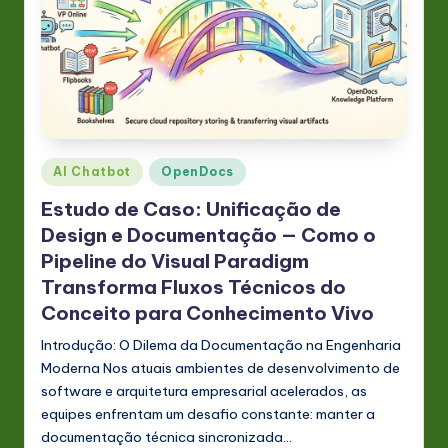
s
t
in
A
I
Posted
AI Chatbot
OpenDocs
&
in
Estudo de Caso: Unificação de
S
Design e Documentação — Como o
o
Pipeline do Visual Paradigm
ft
Transforma Fluxos Técnicos do
w
Conceito para Conhecimento Vivo
a
Introdução: O Dilema da Documentação na Engenharia
Moderna Nos atuais ambientes de desenvolvimento de
r
software e arquitetura empresarial acelerados, as
e
equipes enfrentam um desafio constante: manter a
documentação técnica sincronizada…
In