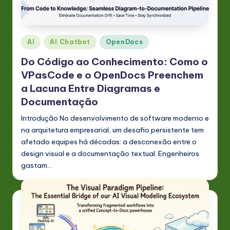
P
o
rt
Posted
AI
AI Chatbot
OpenDocs
u
in
Do Código ao Conhecimento: Como o
g
VPasCode e o OpenDocs Preenchem
u
a Lacuna Entre Diagramas e
e
Documentação
s
Introdução No desenvolvimento de software moderno e
na arquitetura empresarial, um desafio persistente tem
e
afetado equipes há décadas: a desconexão entre o
-
design visual e a documentação textual. Engenheiros
gastam…
L
a
t
e