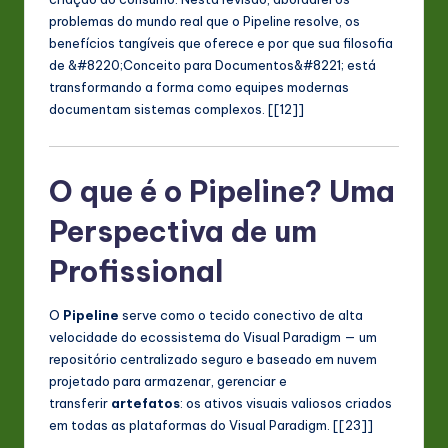
problemas do mundo real que o Pipeline resolve, os
n
benefícios tangíveis que oferece e por que sua filosofia
o
de &#8220;Conceito para Documentos&#8221; está
transformando a forma como equipes modernas
v
documentam sistemas complexos. [[12]]
a
ti
O que é o Pipeline? Uma
o
n
Perspectiva de um
Profissional
O
Pipeline
serve como o tecido conectivo de alta
velocidade do ecossistema do Visual Paradigm — um
repositório centralizado seguro e baseado em nuvem
projetado para armazenar, gerenciar e
transferir
artefatos
: os ativos visuais valiosos criados
em todas as plataformas do Visual Paradigm. [[23]]