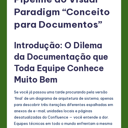
P
o
Paradigm “Conceito
rt
para Documentos”
u
g
Introdução: O Dilema
u
da Documentação que
e
s
Toda Equipe Conhece
e
Muito Bem
-
Se você já passou uma tarde procurando pela versão
L
‘final’ de um diagrama de arquitetura de sistema, apenas
a
para descobrir três iterações diferentes espalhadas em
anexos de e-mail, unidades locais e páginas
t
desatualizadas do Confluence — você entende a dor.
e
Equipes técnicas em todo o mundo enfrentam a mesma