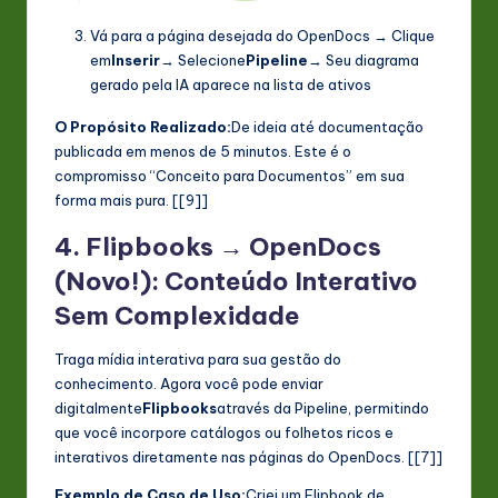
Vá para a página desejada do OpenDocs → Clique
em
Inserir
→ Selecione
Pipeline
→ Seu diagrama
gerado pela IA aparece na lista de ativos
O Propósito Realizado:
De ideia até documentação
publicada em menos de 5 minutos. Este é o
compromisso “Conceito para Documentos” em sua
forma mais pura. [[9]]
4. Flipbooks → OpenDocs
(Novo!): Conteúdo Interativo
Sem Complexidade
Traga mídia interativa para sua gestão do
conhecimento. Agora você pode enviar
digitalmente
Flipbooks
através da Pipeline, permitindo
que você incorpore catálogos ou folhetos ricos e
interativos diretamente nas páginas do OpenDocs. [[7]]
Exemplo de Caso de Uso:
Criei um Flipbook de