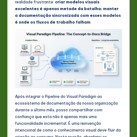
realidade frustrante:
criar modelos visuais
s
excelentes é apenas metade da batalha; manter
t
a documentação sincronizada com esses modelos
é onde os fluxos de trabalho falham
.
in
A
I
&
S
o
ft
w
Após integrar o Pipeline do Visual Paradigm ao
ecossistema de documentação da nossa organização
a
durante o último mês, posso compartilhar com
r
confiança que esta não é apenas mais uma
funcionalidade incremental. É uma reinvenção
e
intencional de como o conhecimento visual deve fluir da
In
criação ao consumo. Nesta revisão, abordarei os