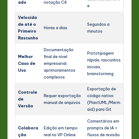
ado
notação C4
e
Velocida
de até o
Segundos a
Horas a dias
Primeiro
minutos
Rascunho
Documentação
Prototipagem
Melhor
final de nível
rápida, rascunhos
Caso de
empresarial,
iniciais,
Uso
aprimoramentos
brainstorming
complexos
Exportação de
Controle
Requer exportação
código nativo
de
manual de arquivos
(PlantUML/Merm
Versão
aid) para Git
Comentários em
Colabora
Edição em tempo
prompts de IA +
ção
real no VP Online
fluxos de revisão