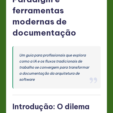
P
o
ferramentas
rt
modernas de
u
documentação
g
u
e
Um guia para profissionais que explora
s
como a IA e os fluxos tradicionais de
e
trabalho se convergem para transformar
a documentação da arquitetura de
-
software
L
a
t
Introdução: O dilema
e