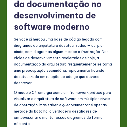
da documentação no
s
t
desenvolvimento de
in
software moderno
A
Se você já herdou uma base de código legada com
I
diagramas de arquitetura desatualizados — ou, pior
&
ainda, sem diagramas algum — sabe a frustração. Nos
ciclos de desenvolvimento acelerados de hoje, a
S
documentação da arquitetura frequentemente se torna
o
uma preocupação secundária, rapidamente ficando
desatualizada em relação ao código que deveria
ft
descrever.
w
O modelo C4 emergiu como um framework prático para
a
visualizar a arquitetura de software em múltiplos níveis
de abstração. Mas saber
o que
documentar é apenas
r
metade da batalha; o verdadeiro desafio reside
e
em
como
criar e manter esses diagramas de forma
eficiente.
In