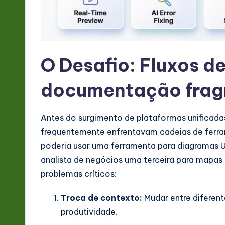
&
S
o
O Desafio: Fluxos d
ft
documentação fra
w
a
Antes do surgimento de plataformas unificad
r
frequentemente enfrentavam cadeias de ferra
poderia usar uma ferramenta para diagramas 
e
analista de negócios uma terceira para mapas
In
problemas críticos:
n
Troca de contexto:
Mudar entre diferent
o
produtividade.