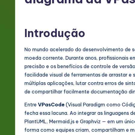
g
e
Introdução
P
o
No mundo acelerado do desenvolvimento de sof
rt
moeda corrente. Durante anos, profissionais e
precisão e os benefícios de controle de ver
u
facilidade visual de ferramentas de arrastar e s
g
múltiplas aplicações, lutar contra erros de s
de compartilhar facilmente documentação di
u
Entre
VPasCode
(Visual Paradigm como Códig
e
fecha essa lacuna. Ao integrar as linguagens
s
PlantUML, Mermaid.js e Graphviz — em um úni
forma como equipes criam, compartilham e m
e