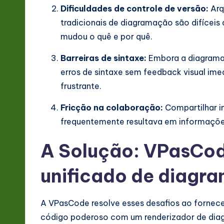
v
Dificuldades de controle de versão:
Arq
tradicionais de diagramação são difíceis d
a
mudou o quê e por quê.
ti
Barreiras de sintaxe:
Embora a diagrama
o
erros de sintaxe sem feedback visual ime
frustrante.
n
Fricção na colaboração:
Compartilhar i
frequentemente resultava em informações
A Solução: VPasCo
unificado de diagr
A VPasCode resolve esses desafios ao fornec
código poderoso com um renderizador de diag