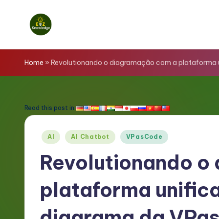
Skip
to
E
content
z
Home
»
Revolutionando o diagramação com a plataforma 
K
n
Read this post in:
o
Posted
AI
AI Chatbot
VPasCode
w
in
Revolutionando o
l
plataforma unific
e
d
diagrama da VPa