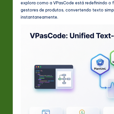
explora como a VPasCode está redefinindo o fl
-
gestores de produtos, convertendo texto simpl
instantaneamente.
L
a
t
e
s
t
in
A
I