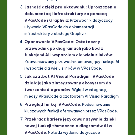
Jasność dzięki projektowaniu: Uproszczenie
dokumentacji infrastruktury za pomocą
VPasCode i Graphviz
: Przewodnik dotyczący
używania VPasCode do dokumentacji
infrastruktury z obsługą Graphviz.
Opanowanie VPasCode: Ostateczny
przewodnik po diagramach jako kod z
funkcjami AI i wsparciem dla wielu silników
:
Zaawansowany przewodnik omawiający funkcje AI
i wsparcie dla wielu silników w VPasCode.
Jak czatbot AI Visual Paradigm i VPasCode
działają jako zintegrowany ekosystem do
tworzenia diagramów
: Wgląd w integrację
między VPasCode a czatbotem AI Visual Paradigm.
Przegląd funkcji VPasCode
: Podsumowanie
kluczowych funkcji oferowanych przez VPasCode.
Przekracz barierę językową natywnie dzięki
nowej funkcji tłumaczenia diagramów AI w
VPasCode
: Notatki wydania dotyczące