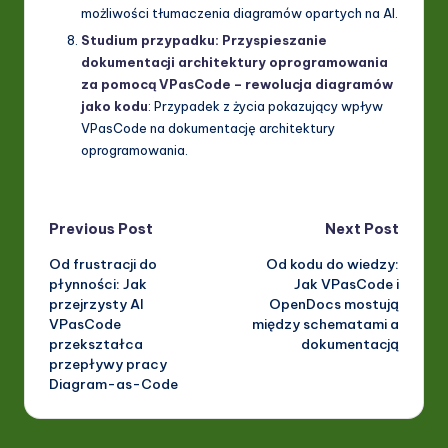
możliwości tłumaczenia diagramów opartych na AI.
Studium przypadku: Przyspieszanie
dokumentacji architektury oprogramowania
za pomocą VPasCode – rewolucja diagramów
jako kodu
: Przypadek z życia pokazujący wpływ
VPasCode na dokumentację architektury
oprogramowania.
Post
Previous Post
Next Post
Od frustracji do
Od kodu do wiedzy:
navigation
płynności: Jak
Jak VPasCode i
przejrzysty AI
OpenDocs mostują
VPasCode
między schematami a
przekształca
dokumentacją
przepływy pracy
Diagram-as-Code