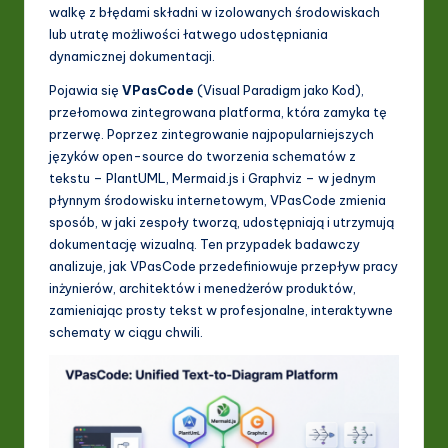
I
walkę z błędami składni w izolowanych środowiskach
lub utratę możliwości łatwego udostępniania
&
dynamicznej dokumentacji.
S
Pojawia się
VPasCode
(Visual Paradigm jako Kod),
o
przełomowa zintegrowana platforma, która zamyka tę
przerwę. Poprzez zintegrowanie najpopularniejszych
ft
języków open-source do tworzenia schematów z
w
tekstu – PlantUML, Mermaid.js i Graphviz – w jednym
płynnym środowisku internetowym, VPasCode zmienia
a
sposób, w jaki zespoły tworzą, udostępniają i utrzymują
r
dokumentację wizualną. Ten przypadek badawczy
analizuje, jak VPasCode przedefiniowuje przepływ pracy
e
inżynierów, architektów i menedżerów produktów,
In
zamieniając prosty tekst w profesjonalne, interaktywne
schematy w ciągu chwili.
n
o
v
a