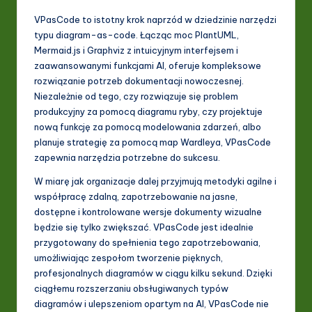
VPasCode to istotny krok naprzód w dziedzinie narzędzi
typu diagram-as-code. Łącząc moc PlantUML,
Mermaid.js i Graphviz z intuicyjnym interfejsem i
zaawansowanymi funkcjami AI, oferuje kompleksowe
rozwiązanie potrzeb dokumentacji nowoczesnej.
Niezależnie od tego, czy rozwiązuje się problem
produkcyjny za pomocą diagramu ryby, czy projektuje
nową funkcję za pomocą modelowania zdarzeń, albo
planuje strategię za pomocą map Wardleya, VPasCode
zapewnia narzędzia potrzebne do sukcesu.
W miarę jak organizacje dalej przyjmują metodyki agilne i
współpracę zdalną, zapotrzebowanie na jasne,
dostępne i kontrolowane wersje dokumenty wizualne
będzie się tylko zwiększać. VPasCode jest idealnie
przygotowany do spełnienia tego zapotrzebowania,
umożliwiając zespołom tworzenie pięknych,
profesjonalnych diagramów w ciągu kilku sekund. Dzięki
ciągłemu rozszerzaniu obsługiwanych typów
diagramów i ulepszeniom opartym na AI, VPasCode nie