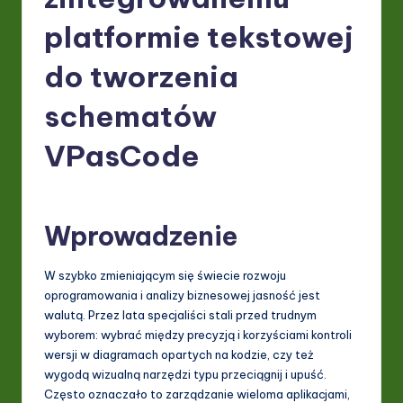
P
o
platformie tekstowej
li
do tworzenia
s
schematów
h
-
VPasCode
L
a
Wprowadzenie
t
e
W szybko zmieniającym się świecie rozwoju
s
oprogramowania i analizy biznesowej jasność jest
walutą. Przez lata specjaliści stali przed trudnym
t
wyborem: wybrać między precyzją i korzyściami kontroli
in
wersji w diagramach opartych na kodzie, czy też
wygodą wizualną narzędzi typu przeciągnij i upuść.
A
Często oznaczało to zarządzanie wieloma aplikacjami,