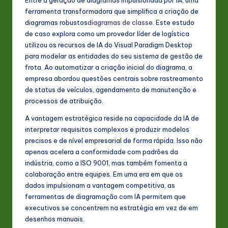
s
ferramenta transformadora que simplifica a criação de
t
diagramas robustos
diagramas de classe
. Este estudo
de caso explora como um provedor líder de logística
in
utilizou os recursos de IA do Visual Paradigm Desktop
A
para modelar as entidades do seu sistema de gestão de
frota. Ao automatizar a criação inicial do diagrama, a
I
empresa abordou questões centrais sobre rastreamento
&
de status de veículos, agendamento de manutenção e
processos de atribuição.
S
A vantagem estratégica reside na capacidade da IA de
o
interpretar requisitos complexos e produzir modelos
ft
precisos e de nível empresarial de forma rápida. Isso não
apenas acelera a conformidade com padrões da
w
indústria, como a ISO 9001, mas também fomenta a
a
colaboração entre equipes. Em uma era em que os
dados impulsionam a vantagem competitiva, as
r
ferramentas de diagramação com IA permitem que
e
executivos se concentrem na estratégia em vez de em
desenhos manuais.
In