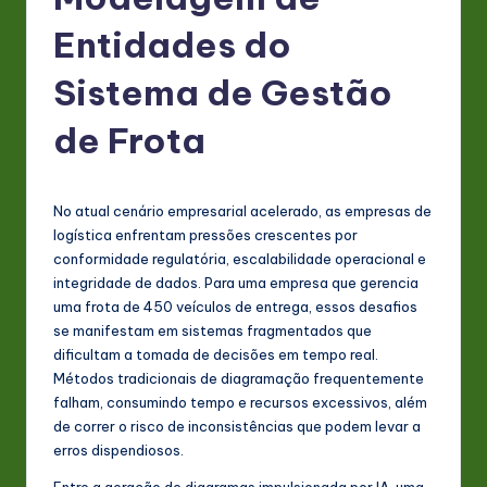
P
o
Entidades do
rt
Sistema de Gestão
u
de Frota
g
u
e
No atual cenário empresarial acelerado, as empresas de
logística enfrentam pressões crescentes por
s
conformidade regulatória, escalabilidade operacional e
e
integridade de dados. Para uma empresa que gerencia
uma frota de 450 veículos de entrega, essos desafios
-
se manifestam em sistemas fragmentados que
L
dificultam a tomada de decisões em tempo real.
Métodos tradicionais de diagramação frequentemente
a
falham, consumindo tempo e recursos excessivos, além
t
de correr o risco de inconsistências que podem levar a
erros dispendiosos.
e
Entre a geração de diagramas impulsionada por IA, uma