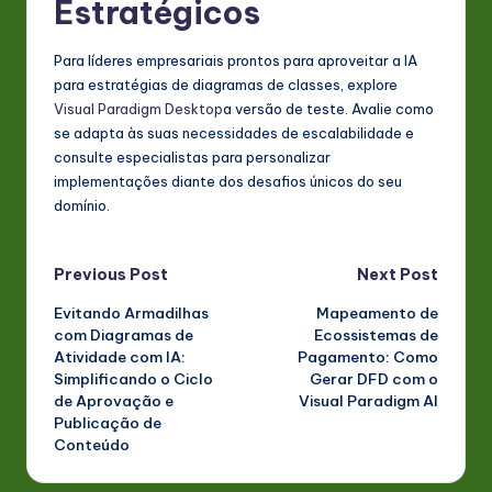
Estratégicos
Para líderes empresariais prontos para aproveitar a IA
para estratégias de diagramas de classes, explore
Visual Paradigm Desktop
a versão de teste. Avalie como
se adapta às suas necessidades de escalabilidade e
consulte especialistas para personalizar
implementações diante dos desafios únicos do seu
domínio.
Post
Previous Post
Next Post
Evitando Armadilhas
Mapeamento de
navigation
com Diagramas de
Ecossistemas de
Atividade com IA:
Pagamento: Como
Simplificando o Ciclo
Gerar DFD com o
de Aprovação e
Visual Paradigm AI
Publicação de
Conteúdo