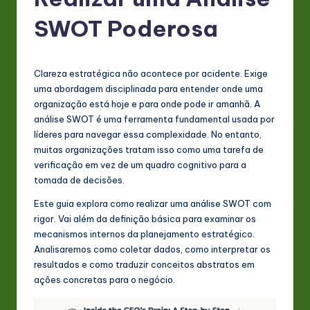
P
o
SWOT Poderosa
rt
u
Clareza estratégica não acontece por acidente. Exige
g
uma abordagem disciplinada para entender onde uma
organização está hoje e para onde pode ir amanhã. A
u
análise SWOT é uma ferramenta fundamental usada por
e
líderes para navegar essa complexidade. No entanto,
muitas organizações tratam isso como uma tarefa de
s
verificação em vez de um quadro cognitivo para a
e
tomada de decisões.
-
Este guia explora como realizar uma análise SWOT com
rigor. Vai além da definição básica para examinar os
L
mecanismos internos da planejamento estratégico.
a
Analisaremos como coletar dados, como interpretar os
resultados e como traduzir conceitos abstratos em
t
ações concretas para o negócio.
e