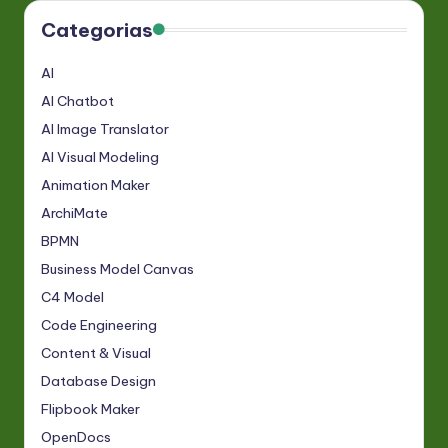
Categorias
AI
AI Chatbot
AI Image Translator
AI Visual Modeling
Animation Maker
ArchiMate
BPMN
Business Model Canvas
C4 Model
Code Engineering
Content & Visual
Database Design
Flipbook Maker
OpenDocs