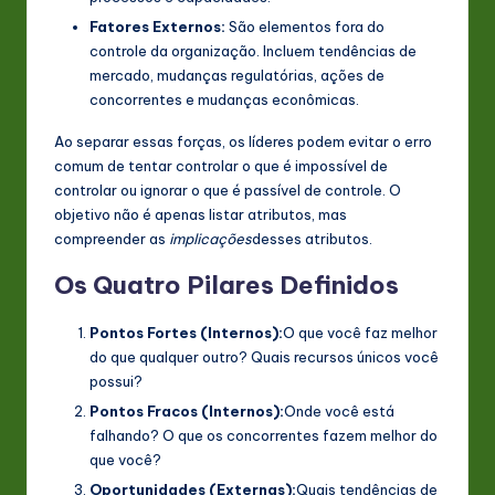
n
Fatores Externos:
São elementos fora do
controle da organização. Incluem tendências de
o
mercado, mudanças regulatórias, ações de
v
concorrentes e mudanças econômicas.
a
Ao separar essas forças, os líderes podem evitar o erro
comum de tentar controlar o que é impossível de
ti
controlar ou ignorar o que é passível de controle. O
o
objetivo não é apenas listar atributos, mas
compreender as
implicações
desses atributos.
n
Os Quatro Pilares Definidos
Pontos Fortes (Internos):
O que você faz melhor
do que qualquer outro? Quais recursos únicos você
possui?
Pontos Fracos (Internos):
Onde você está
falhando? O que os concorrentes fazem melhor do
que você?
Oportunidades (Externas):
Quais tendências de