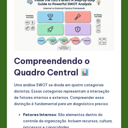
s
t
in
A
I
&
Compreendendo o
S
o
Quadro Central
ft
Uma análise SWOT se divide em quatro categorias
w
distintas. Essas categorias representam a interseção
a
de fatores internos e externos. Compreender essa
distinção é fundamental para um diagnóstico preciso.
r
Fatores Internos:
São elementos dentro do
e
controle da organização. Incluem recursos, cultura,
In
processos e capacidades.