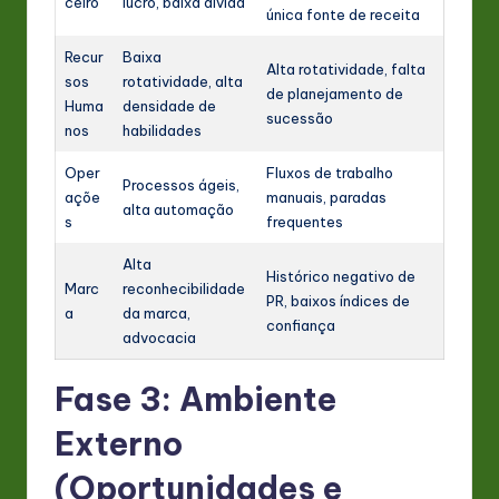
ceiro
lucro, baixa dívida
única fonte de receita
Recur
Baixa
Alta rotatividade, falta
sos
rotatividade, alta
de planejamento de
Huma
densidade de
sucessão
nos
habilidades
Oper
Fluxos de trabalho
Processos ágeis,
açõe
manuais, paradas
alta automação
s
frequentes
Alta
Histórico negativo de
Marc
reconhecibilidade
PR, baixos índices de
a
da marca,
confiança
advocacia
Fase 3: Ambiente
Externo
(Oportunidades e