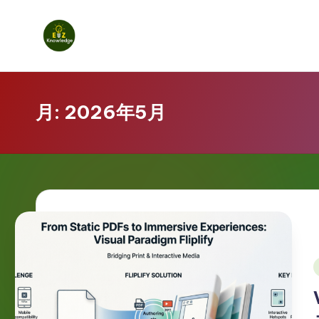
Skip
to
E
content
z
月:
2026年5月
K
n
o
w
l
e
i
d