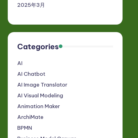
2025年3月
Categories
AI
AI Chatbot
AI Image Translator
AI Visual Modeling
Animation Maker
ArchiMate
BPMN