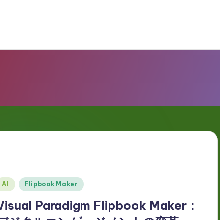
Posted
AI
Flipbook Maker
n
Visual Paradigm Flipbook Maker：