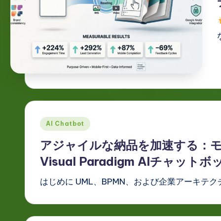
g
e
J
a
p
a
Posted
AI Chatbot
n
in
アジャイルな納品を加速する：
e
Visual Paradigm AIチャ
s
はじめに UML、BPMN、および企業アーキテク
e
-