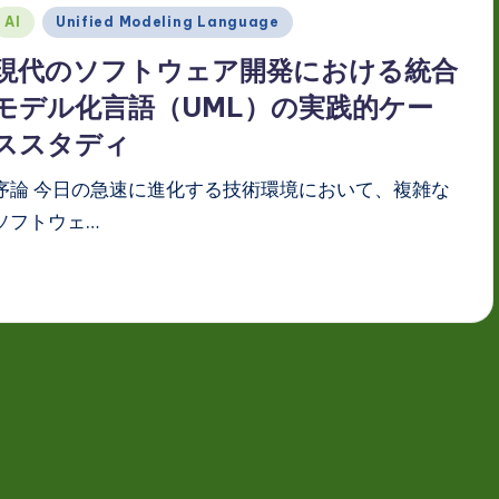
Posted
AI
Unified Modeling Language
n
現代のソフトウェア開発における統合
モデル化言語（UML）の実践的ケー
ススタディ
序論 今日の急速に進化する技術環境において、複雑な
ソフトウェ…