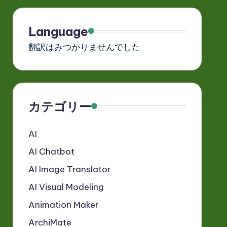
Language
翻訳はみつかりませんでした
カテゴリー
AI
AI Chatbot
AI Image Translator
AI Visual Modeling
Animation Maker
ArchiMate