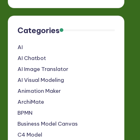
Categories
AI
AI Chatbot
AI Image Translator
AI Visual Modeling
Animation Maker
ArchiMate
BPMN
Business Model Canvas
C4 Model