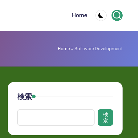
Home
Home
»
Software Development
検索
検
索