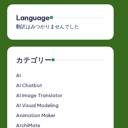
Language
翻訳はみつかりませんでした
カテゴリー
AI
AI Chatbot
AI Image Translator
AI Visual Modeling
Animation Maker
ArchiMate