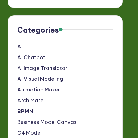
Categories
AI
AI Chatbot
AI Image Translator
AI Visual Modeling
Animation Maker
ArchiMate
BPMN
Business Model Canvas
C4 Model