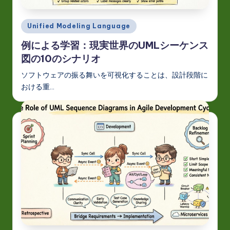
t
in
Posted
Unified Modeling Language
in
A
例による学習：現実世界のUMLシーケンス
I
図の10のシナリオ
&
ソフトウェアの振る舞いを可視化することは、設計段階に
おける重…
S
o
ft
w
a
r
e
In
n