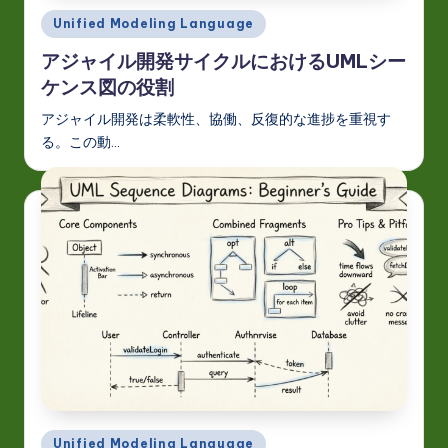
Posted
o
Unified Modeling Language
in
v
アジャイル開発サイクルにおけるUMLシー
ケンス図の役割
a
アジャイル開発は柔軟性、協働、反復的な進捗を重視す
ti
る。この動…
o
n
Posted
Unified Modeling Language