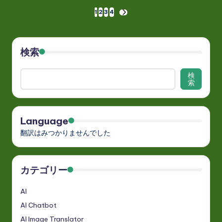
投
1
2
3
4
NEXT
PAGE
稿
の
検索
ペ
検
索
ー
ジ
Language
送
翻訳はみつかりませんでした
り
カテゴリー
AI
AI Chatbot
AI Image Translator