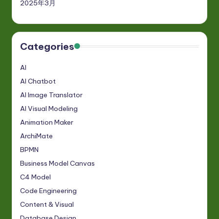
2025年3月
Categories
AI
AI Chatbot
AI Image Translator
AI Visual Modeling
Animation Maker
ArchiMate
BPMN
Business Model Canvas
C4 Model
Code Engineering
Content & Visual
Database Design