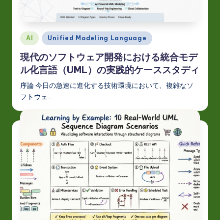
J
a
p
Posted
AI
Unified Modeling Language
a
in
現代のソフトウェア開発における統合モデ
n
ル化言語（UML）の実践的ケーススタディ
e
序論 今日の急速に進化する技術環境において、複雑なソ
s
フトウェ…
e
-
L
a
t
e
s