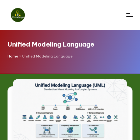
Skip
to
E
content
z
Unified Modeling Language
K
n
Home
»
Unified Modeling Language
o
w
l
e
d
g
e