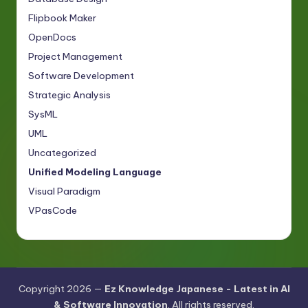
Flipbook Maker
OpenDocs
Project Management
Software Development
Strategic Analysis
SysML
UML
Uncategorized
Unified Modeling Language
Visual Paradigm
VPasCode
Copyright 2026 —
Ez Knowledge Japanese - Latest in AI
& Software Innovation
. All rights reserved.