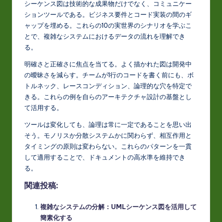
シーケンス図は技術的な成果物だけでなく、コミュニケー
ションツールである。ビジネス要件とコード実装の間のギ
ャップを埋める。これらの10の実世界のシナリオを学ぶこ
とで、複雑なシステムにおけるデータの流れを理解でき
る。
明確さと正確さに焦点を当てる。よく描かれた図は開発中
の曖昧さを減らす。チームが1行のコードを書く前にも、ボ
トルネック、レースコンディション、論理的な穴を特定で
きる。これらの例を自らのアーキテクチャ設計の基盤とし
て活用する。
ツールは変化しても、論理は常に一定であることを思い出
そう。モノリスか分散システムかに関わらず、相互作用と
タイミングの原則は変わらない。これらのパターンを一貫
して適用することで、ドキュメントの高水準を維持でき
る。
関連投稿:
複雑なシステムの分解：UMLシーケンス図を活用して
簡素化する