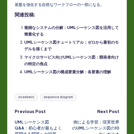
基盤を強化する自然なワークフローの一部になる。
関連投稿:
複雑なシステムの分解：UMLシーケンス図を活用して
簡素化する
UMLシーケンス図チュートリアル：ゼロから最初のモ
デルを描くまで
マイクロサービス向けUMLシーケンス図：開発者向け
の特定の焦点
UMLシーケンス図の構成要素分解：各要素の理解
Tags:
academic
sequence diagram
Post
Previous Post
Next Post
UMLシーケンス図
例による学習：現実世界
navigation
Q&A：初心者が最もよく
のUMLシーケンス図の10
質問する問題への回答
のシナリオ