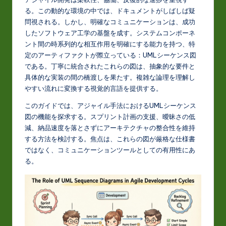
J
る。この動的な環境の中では、ドキュメントがしばしば疑
a
問視される。しかし、明確なコミュニケーションは、成功
p
したソフトウェア工学の基盤を成す。システムコンポーネ
ント間の時系列的な相互作用を明確にする能力を持つ、特
a
定のアーティファクトが際立っている：UMLシーケンス図
n
である。丁寧に統合されたこれらの図は、抽象的な要件と
具体的な実装の間の橋渡しを果たす。複雑な論理を理解し
e
やすい流れに変換する視覚的言語を提供する。
s
このガイドでは、アジャイル手法におけるUMLシーケンス
e
図の機能を探求する。スプリント計画の支援、曖昧さの低
減、納品速度を落とさずにアーキテクチャの整合性を維持
-
する方法を検討する。焦点は、これらの図が厳格な仕様書
L
ではなく、コミュニケーションツールとしての有用性にあ
る。
a
t
e
s