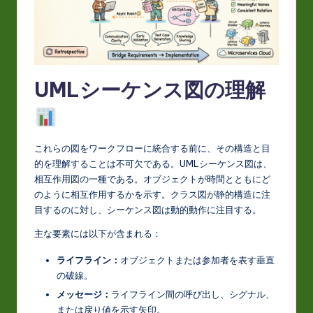
t
in
A
I
UMLシーケンス図の理解
&
S
o
これらの図をワークフローに統合する前に、その構造と目
的を理解することは不可欠である。UMLシーケンス図は、
ft
相互作用図の一種である。オブジェクトが時間とともにど
w
のように相互作用するかを示す。クラス図が静的構造に注
目するのに対し、シーケンス図は動的動作に注目する。
a
主な要素には以下が含まれる：
r
ライフライン：
オブジェクトまたは参加者を表す垂直
e
の破線。
In
メッセージ：
ライフライン間の呼び出し、シグナル、
n
または戻り値を示す矢印。