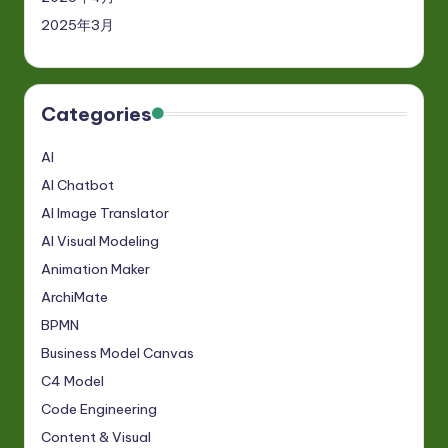
2025年3月
Categories
AI
AI Chatbot
AI Image Translator
AI Visual Modeling
Animation Maker
ArchiMate
BPMN
Business Model Canvas
C4 Model
Code Engineering
Content & Visual