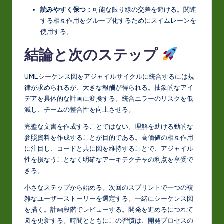
読みやすく保つ：
可能な限り線の交差を避ける。関連
する相互作用をグループ化するためにスイムレーンを
使用する。
結論と次のステップ
UMLシーケンス図をアジャイルサイクルに統合するには規
律が求められるが、大きな報酬が得られる。抽象的なアイ
デアを具体的な計画に変換する。統合エラーのリスクを低
減し、チームの整合性を向上させる。
完璧な文書を作成することではない。理解を助ける動的な
参照資料を作成することが目的である。高価値の相互作用
に注目し、コードと共に図を維持することで、アジャイル
性を損なうことなく明確なアーキテクチャの利点を享受で
きる。
小さなステップから始める。次回のスプリントで一つの複
雑なユーザーストーリーを選定する。一緒にシーケンス図
を描く。計画段階でレビューする。開発を進めるにつれて
図を更新する。時間とともにこの習慣は、開発プロセスの