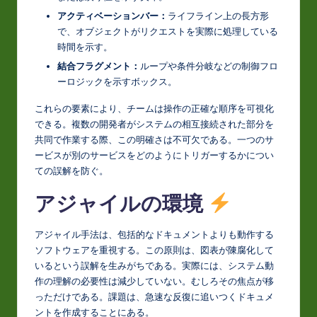
アクティベーションバー：
ライフライン上の長方形
o
で、オブジェクトがリクエストを実際に処理している
v
時間を示す。
a
結合フラグメント：
ループや条件分岐などの制御フロ
ーロジックを示すボックス。
ti
これらの要素により、チームは操作の正確な順序を可視化
o
できる。複数の開発者がシステムの相互接続された部分を
n
共同で作業する際、この明確さは不可欠である。一つのサ
ービスが別のサービスをどのようにトリガーするかについ
ての誤解を防ぐ。
アジャイルの環境
アジャイル手法は、包括的なドキュメントよりも動作する
ソフトウェアを重視する。この原則は、図表が陳腐化して
いるという誤解を生みがちである。実際には、システム動
作の理解の必要性は減少していない。むしろその焦点が移
っただけである。課題は、急速な反復に追いつくドキュメ
ントを作成することにある。