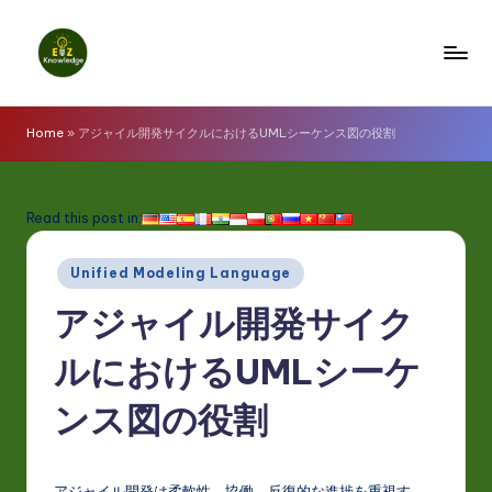
Skip
to
E
content
z
Home
»
アジャイル開発サイクルにおけるUMLシーケンス図の役割
K
n
Read this post in:
o
Posted
w
Unified Modeling Language
in
l
アジャイル開発サイク
e
ルにおけるUMLシーケ
d
ンス図の役割
g
e
アジャイル開発は柔軟性、協働、反復的な進捗を重視す