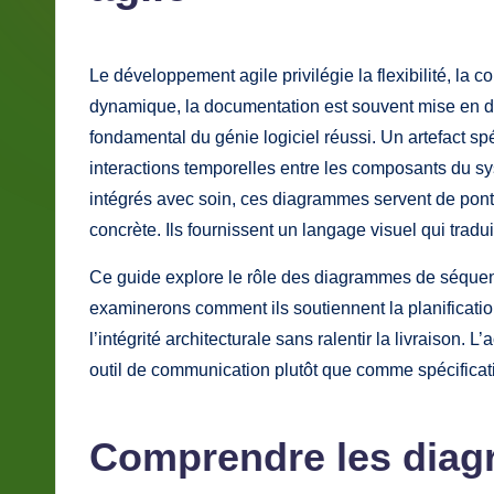
e
Le développement agile privilégie la flexibilité,
F
environnement dynamique, la documentation es
r
communication claire reste un pilier fondamenta
distingue par sa capacité à clarifier les inter
e
le diagramme de séquence UML. Lorsqu’ils sont
n
pont entre les exigences abstraites et la mise 
qui traduit la logique complexe en un flux com
c
Ce guide explore le rôle des diagrammes de s
h
examinerons comment ils soutiennent la planific
-
maintiennent l’intégrité architecturale sans ralen
diagrammes comme outil de communication plu
L
a
Comprendre les di