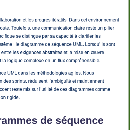
 la collaboration et les progrès itératifs. Dans cet
t souvent mise en doute. Toutefois, une
l du génie logiciel réussi. Un artefact spécifique se
actions temporelles entre les composants du système :
 intégrés avec soin, ces diagrammes servent de
en œuvre concrète. Ils fournissent un langage visuel
préhensible.
équence UML dans les méthodologies agiles. Nous
ation des sprints, réduisent l’ambiguïté et
tir la livraison. L’accent reste mis sur l’utilité de ces
tôt que comme spécification rigide.
agrammes de séquence