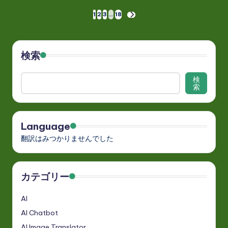
投
1
2
3
…
18
NEXT
PAGE
稿
の
検索
ペ
検
索
ー
ジ
Language
送
翻訳はみつかりませんでした
り
カテゴリー
AI
AI Chatbot
AI Image Translator