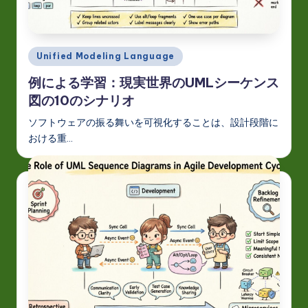
J
a
p
Posted
Unified Modeling Language
a
in
例による学習：現実世界のUMLシーケンス
n
図の10のシナリオ
e
ソフトウェアの振る舞いを可視化することは、設計段階に
s
おける重…
e
-
L
a
t
e
s