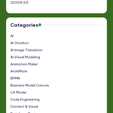
2025年3月
Categories
AI
AI Chatbot
AI Image Translator
AI Visual Modeling
Animation Maker
ArchiMate
BPMN
Business Model Canvas
C4 Model
Code Engineering
Content & Visual