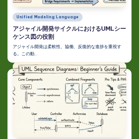
t
in
Posted
Unified Modeling Language
in
A
アジャイル開発サイクルにおけるUMLシー
I
ケンス図の役割
&
アジャイル開発は柔軟性、協働、反復的な進捗を重視す
る。この動…
S
o
ft
w
a
r
e
In
n