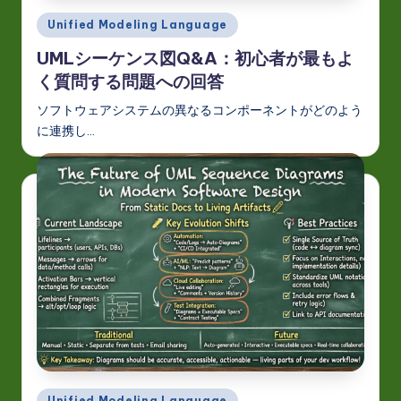
o
Posted
Unified Modeling Language
in
v
UMLシーケンス図Q&A：初心者が最もよ
く質問する問題への回答
a
ti
ソフトウェアシステムの異なるコンポーネントがどのよう
に連携し…
o
n
Posted
Unified Modeling Language