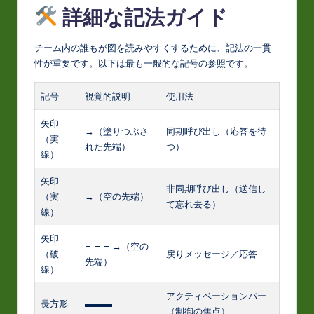
詳細な記法ガイド
チーム内の誰もが図を読みやすくするために、記法の一貫
性が重要です。以下は最も一般的な記号の参照です。
記号
視覚的説明
使用法
矢印
→（塗りつぶさ
同期呼び出し（応答を待
（実
れた先端）
つ）
線）
矢印
非同期呼び出し（送信し
（実
→（空の先端）
て忘れ去る）
線）
矢印
– – – →（空の
（破
戻りメッセージ／応答
先端）
線）
アクティベーションバー
長方形
▬▬▬
（制御の焦点）