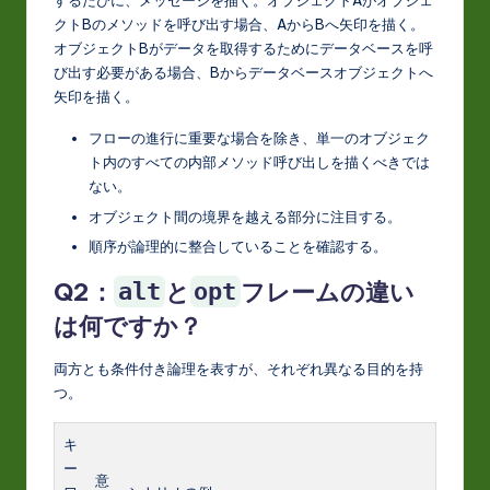
するたびに、メッセージを描く。オブジェクトAがオブジェ
クトBのメソッドを呼び出す場合、AからBへ矢印を描く。
オブジェクトBがデータを取得するためにデータベースを呼
び出す必要がある場合、Bからデータベースオブジェクトへ
矢印を描く。
フローの進行に重要な場合を除き、単一のオブジェク
ト内のすべての内部メソッド呼び出しを描くべきでは
ない。
オブジェクト間の境界を越える部分に注目する。
順序が論理的に整合していることを確認する。
Q2：
と
フレームの違い
alt
opt
は何ですか？
両方とも条件付き論理を表すが、それぞれ異なる目的を持
つ。
キ
ー
意