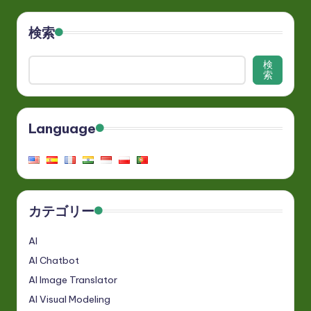
検索
検
索
Language
カテゴリー
AI
AI Chatbot
AI Image Translator
AI Visual Modeling