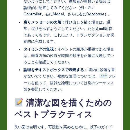
ないようにしてください。参加者が多数いる場合は、
論理的に配置してみてください（例：左に
Controller、右にModel、さらに右にDatabase）。
戻りメッセージの欠落：
呼び出しを描く場合は、通
常、戻りを示すようにしてください。たとえnull応答
であってもです。これにより、トランザクションが視
覚的に完成します。
タイミングの無視：
イベントの順序が重要である場合
は、垂直方向の位置が時間の順序を正確に反映してい
ることを確認してください。
論理をテキストボックスで表現する：
図内に段落を書
かないでください。複雑な論理については、
フレ
ref
ームを使って、複雑な論理については別のシーケンス
図を参照してください。
清潔な図を描くための
ベストプラクティス
良い図は自明です。可読性を高めるために、以下のガイド