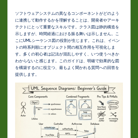
J
a
ソフトウェアシステムの異なるコンポーネントがどのよう
p
に連携して動作するかを理解することは、開発者やアーキ
テクトにとって重要なスキルです。クラス図は静的構造を
a
示しますが、時間経過における振る舞いは示しません。こ
n
こにUMLシーケンス図の役割が生じます。これは、イベン
トの時系列順にオブジェクト間の相互作用を可視化しま
e
す。多くの初心者は記法が混乱しやすく、いつ使うべきか
s
わからないと感じます。このガイドは、明確で効果的な図
を構築するのに役立つ、最もよく聞かれる質問への回答を
e
提供します。
-
L
a
t
e
s