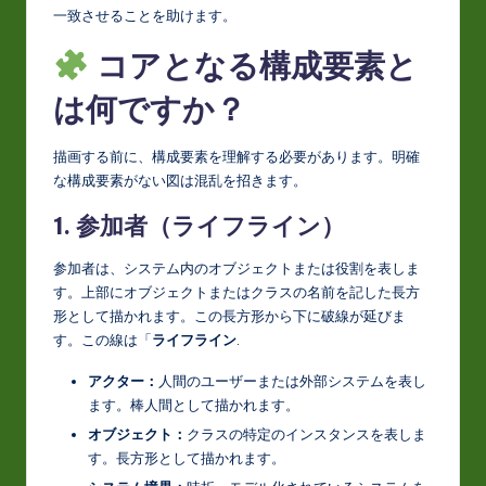
一致させることを助けます。
o
コアとなる構成要素と
v
a
は何ですか？
ti
描画する前に、構成要素を理解する必要があります。明確
o
な構成要素がない図は混乱を招きます。
n
1. 参加者（ライフライン）
参加者は、システム内のオブジェクトまたは役割を表しま
す。上部にオブジェクトまたはクラスの名前を記した長方
形として描かれます。この長方形から下に破線が延びま
す。この線は「
ライフライン
.
アクター：
人間のユーザーまたは外部システムを表し
ます。棒人間として描かれます。
オブジェクト：
クラスの特定のインスタンスを表しま
す。長方形として描かれます。