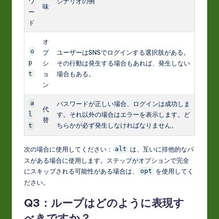
ワ
シナリオの例
味
ー
ド
オ
o
プ
ユーザーはSNSでログインする選択肢がある。
p
シ
その行動は発生する場合もあれば、発生しない
ョ
場合もある。
t
ン
a
パスワードが正しい場合、ログインは成功しま
代
す。それ以外の場合はエラーを表示します。ど
l
替
ちらかが必ず発生しなければなりません。
t
次の場合に使用してください：
は、互いに排他的なパ
alt
スがある場合に使用します。ステップがオプションで完全
にスキップされる可能性がある場合は、
を使用してく
opt
ださい。
Q3：ループはどのように表現す
べきですか？