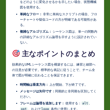
をどのように変化させるかを示したい場合、状態機械
図を使用する。
単純なフロー：
非常に単純なスクリプトの場合、フロ
ーチャートや疑似コードの方が明確である可能性があ
る。
複雑なアルゴリズム：
シーケンス図は、単一の関数内
の詳細なアルゴリズム論理を示すように設計されてい
ない。
主なポイントのまとめ
効果的なUMLシーケンス図を構築するには、練習と細部へ
の注意が必要です。標準的な表記に従うことで、チーム全
体で図が明確に伝わることを保証できます。
時間軸は垂直方向：
上が開始、下が終了です。
メッセージは矢印です：
同期的と非同期を区別してく
ださい。
フレームは論理を追加します：
使用する：
,
alt
、および
条件に使用します。
opt
loop