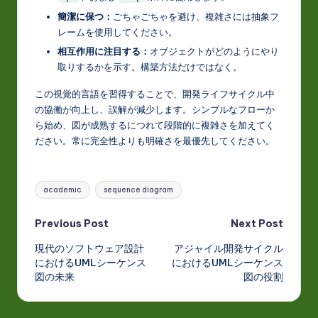
簡潔に保つ：
ごちゃごちゃを避け、複雑さには抽象フ
レームを使用してください。
相互作用に注目する：
オブジェクトがどのようにやり
取りするかを示す。構築方法だけではなく。
この視覚的言語を習得することで、開発ライフサイクル中
の協働が向上し、誤解が減少します。シンプルなフローか
ら始め、図が成熟するにつれて段階的に複雑さを加えてく
ださい。常に完全性よりも明確さを最優先してください。
Tags:
academic
sequence diagram
Post
Previous Post
Next Post
現代のソフトウェア設計
アジャイル開発サイクル
navigation
におけるUMLシーケンス
におけるUMLシーケンス
図の未来
図の役割