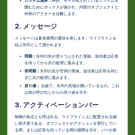
システム境界：
時折、モデル化されているシステムを
囲むためにボックスが描かれ、内部のオブジェクトと
外部のアクターを分離します。
2. メッセージ
メッセージは参加者間の通信を表します。ライフラインを
結ぶ矢印として描かれます。
同期：
矢印の先が塗りつぶされた実線。送信者は応答
を待ってから次の処理に進みます。
非同期：
矢印の先が空洞の実線。送信者は応答を待た
ずに次の処理に進みます。
戻り値：
点線で、矢印の先端が開いているもの。これ
は前の呼び出しからの戻り値を示す。
3. アクティベーションバー
制御の焦点とも呼ばれる。ライフライン上に配置される細
い長方形である。オブジェクトがアクションを実行してい
る間、または応答を待っている間の期間を示す。バーが表