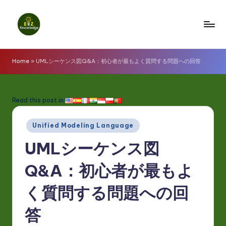
Skip
to
E
content
z
Home
»
UMLシーケンス図Q&A：初心者が最もよく質問する問題への回答
K
n
Read this post in:
o
Posted
w
Unified Modeling Language
in
l
UMLシーケンス図
e
Q&A：初心者が最もよ
d
く質問する問題への回
g
e
答