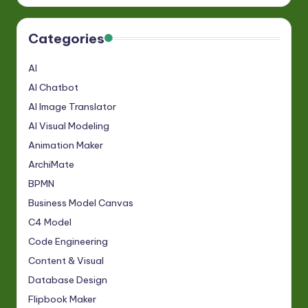
Categories
AI
AI Chatbot
AI Image Translator
AI Visual Modeling
Animation Maker
ArchiMate
BPMN
Business Model Canvas
C4 Model
Code Engineering
Content & Visual
Database Design
Flipbook Maker