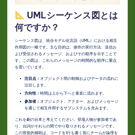
t
UMLシーケンス図とは
in
A
何ですか？
I
シーケンス図は、統合モデル化言語（UML）における相互
&
作用図の一種です。主な目的は、操作の実行方法、送信お
S
よび受信されるメッセージ、およびその順序を示すことで
す。この図は、これらのメッセージの時間的な順序に重点
o
を置いています。
ft
注目点：
オブジェクト間の制御およびデータの流れに
w
注目します。
a
方向性：
時間は上から下へと垂直に流れます。
参加者：
オブジェクト、アクター、およびメッセージ
r
を通じて相互作用するサブシステムを含みます。
e
これを劇の台本と考えてください。登場人物が参加者であ
In
り、台詞がそれらの間でやり取りされるメッセージです。
n
この視覚的補助は、コードを1行も書く前にチームが論理を