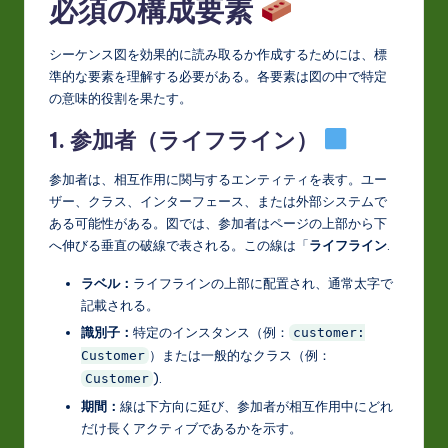
必須の構成要素
o
シーケンス図を効果的に読み取るか作成するためには、標
v
準的な要素を理解する必要がある。各要素は図の中で特定
a
の意味的役割を果たす。
ti
1. 参加者（ライフライン）
o
参加者は、相互作用に関与するエンティティを表す。ユー
n
ザー、クラス、インターフェース、または外部システムで
ある可能性がある。図では、参加者はページの上部から下
へ伸びる垂直の破線で表される。この線は「
ライフライン
.
ラベル：
ライフラインの上部に配置され、通常太字で
記載される。
識別子：
特定のインスタンス（例：
customer:
）または一般的なクラス（例：
Customer
).
Customer
期間：
線は下方向に延び、参加者が相互作用中にどれ
だけ長くアクティブであるかを示す。