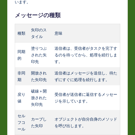
います。
メッセージの種類
矢印のス
種類
意味
タイル
塗りつぶ
送信者は、受信者がタスクを完了す
同期
された矢
るのを待ってから、処理を続行しま
的
印先
す。
非同
開放され
送信者はメッセージを送信し、待た
期
た矢印先
ずにすぐに処理を続行します。
破線＋開
戻り
受信者が送信者に返信するメッセー
放された
値
ジを示しています。
矢印先
セル
カーブし
オブジェクトが自分自身のメソッド
フコ
た矢印
を呼び出します。
ール