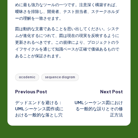
めに最も強力なツールの一つです。注意深く構築すれば、
曖昧さを排除し、開発者、テスト担当者、ステークホルダ
ーの理解を一致させます。
図は動的な文書であることを思い出してください。システ
ムが進化するにつれて、図は現在の現実を反映するように
更新されるべきです。この規律により、プロジェクトのラ
イフサイクルを通じて知識ベースが正確で価値あるもので
あることが保証されます。
Tags:
academic
sequence diagram
Post
Previous Post
Next Post
デッドエンドを避ける：
UMLシーケンス図におけ
navigation
UMLシーケンス図作成に
る一般的な誤りとその修
おける一般的な落とし穴
正方法