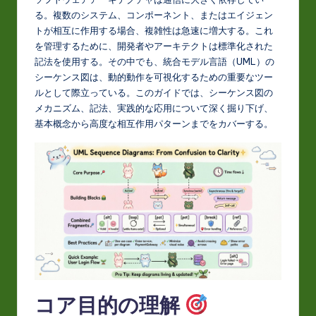
J
る。複数のシステム、コンポーネント、またはエイジェン
a
トが相互に作用する場合、複雑性は急速に増大する。これ
p
を管理するために、開発者やアーキテクトは標準化された
記法を使用する。その中でも、統合モデル言語（UML）の
a
シーケンス図は、動的動作を可視化するための重要なツー
n
ルとして際立っている。このガイドでは、シーケンス図の
メカニズム、記法、実践的な応用について深く掘り下げ、
e
基本概念から高度な相互作用パターンまでをカバーする。
s
e
-
L
a
t
e
コア目的の理解
s