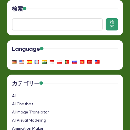
検索
検
索
Language
カテゴリー
AI
AI Chatbot
AI Image Translator
AI Visual Modeling
Animation Maker