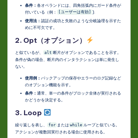
条件：
各オペランドには、四角括弧内にガード条件が
付いている（例：
).
[ユーザーは有効]
使用法：
認証の成功と失敗のような分岐論理を示すた
めに不可欠です。
2. Opt（オプション）
と似ているが、
断片がオプションであることを示す。
alt
条件が偽の場合、断片内のインタラクションは単に発生し
ない。
使用例：
バックアップの保存やエラーのログ記録など
のオプション機能を示す。
条件：
通常、単一の条件がブロック全体が実行される
かどうかを決定する。
3. Loop
繰り返しを表し、
または
ループと似ている。
for
while
アクションが複数回実行される場合に使用される。