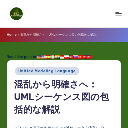
Skip
to
E
content
z
Home
»
混乱から明確さへ：UMLシーケンス図の包括的な解説
K
n
Read this post in:
o
Posted
w
Unified Modeling Language
in
l
混乱から明確さへ：
e
UMLシーケンス図の包
d
括的な解説
g
e
ソフトウェアアーキテクチャは通信に大きく依存してい