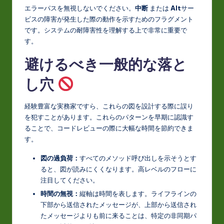
エラーパスを無視しないでください。
中断
または
Alt
サー
ビスの障害が発生した際の動作を示すためのフラグメント
です。システムの耐障害性を理解する上で非常に重要で
す。
避けるべき一般的な落と
し穴
経験豊富な実務家ですら、これらの図を設計する際に誤り
を犯すことがあります。これらのパターンを早期に認識す
ることで、コードレビューの際に大幅な時間を節約できま
す。
図の過負荷：
すべてのメソッド呼び出しを示そうとす
ると、図が読みにくくなります。高レベルのフローに
注目してください。
時間の無視：
縦軸は時間を表します。ライフラインの
下部から送信されたメッセージが、上部から送信され
たメッセージよりも前に来ることは、特定の非同期パ