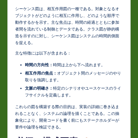
t
シーケンス図は、相互作用図の一種である。対象となるオ
in
ブジェクトがどのように相互に作用し、どのような順序で
動作するかを示す。主な焦点は、時間の経過とともに参加
A
者間を流れている制御とデータである。クラス図が静的構
I
造を示すのに対し、シーケンス図はシステムの時間的側面
を捉える。
&
主な特徴には以下が含まれる：
S
o
時間の方向性：
時間は上から下へ流れます。
相互作用の焦点：
オブジェクト間のメッセージのやり
ft
取りを強調します。
w
文脈の明確さ：
特定のシナリオやユースケースのライ
a
フサイクルを定義します。
r
これらの図を構築する際の目的は、実装の詳細に巻き込ま
れることなく、システムの論理を描くことである。この抽
e
象化により、開発コードを書く前にもステークホルダーが
In
要件や論理を検証できる。
n