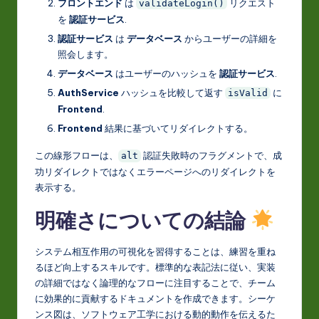
フロントエンド
は
リクエスト
validateLogin()
を
認証サービス
.
認証サービス
は
データベース
からユーザーの詳細を
照会します。
データベース
はユーザーのハッシュを
認証サービス
.
AuthService
ハッシュを比較して返す
に
isValid
Frontend
.
Frontend
結果に基づいてリダイレクトする。
この線形フローは、
認証失敗時のフラグメントで、成
alt
功リダイレクトではなくエラーページへのリダイレクトを
表示する。
明確さについての結論
システム相互作用の可視化を習得することは、練習を重ね
るほど向上するスキルです。標準的な表記法に従い、実装
の詳細ではなく論理的なフローに注目することで、チーム
に効果的に貢献するドキュメントを作成できます。シーケ
ンス図は、ソフトウェア工学における動的動作を伝えるた