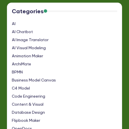
Categories
AI
AI Chatbot
AI Image Translator
AI Visual Modeling
Animation Maker
ArchiMate
BPMN
Business Model Canvas
C4 Model
Code Engineering
Content & Visual
Database Design
Flipbook Maker
OpenDocs