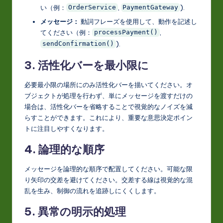
い（例：
,
).
OrderService
PaymentGateway
メッセージ：
動詞フレーズを使用して、動作を記述し
てください（例：
,
processPayment()
).
sendConfirmation()
3. 活性化バーを最小限に
必要最小限の場所にのみ活性化バーを描いてください。オ
ブジェクトが処理を行わず、単にメッセージを渡すだけの
場合は、活性化バーを省略することで視覚的なノイズを減
らすことができます。これにより、重要な意思決定ポイン
トに注目しやすくなります。
4. 論理的な順序
メッセージを論理的な順序で配置してください。可能な限
り矢印の交差を避けてください。交差する線は視覚的な混
乱を生み、制御の流れを追跡しにくくします。
5. 異常の明示的処理