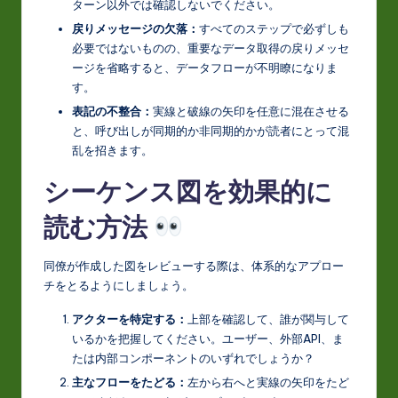
ターン以外では確認しないでください。
戻りメッセージの欠落：
すべてのステップで必ずしも
必要ではないものの、重要なデータ取得の戻りメッセ
ージを省略すると、データフローが不明瞭になりま
す。
表記の不整合：
実線と破線の矢印を任意に混在させる
と、呼び出しが同期的か非同期的かが読者にとって混
乱を招きます。
シーケンス図を効果的に
読む方法
同僚が作成した図をレビューする際は、体系的なアプロー
チをとるようにしましょう。
アクターを特定する：
上部を確認して、誰が関与して
いるかを把握してください。ユーザー、外部API、ま
たは内部コンポーネントのいずれでしょうか？
主なフローをたどる：
左から右へと実線の矢印をたど