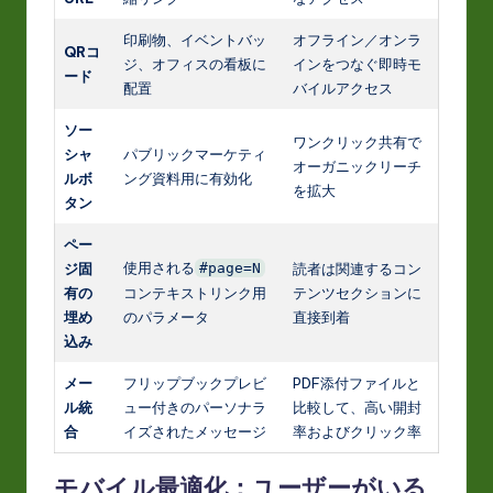
印刷物、イベントバッ
オフライン／オンラ
QRコ
ジ、オフィスの看板に
インをつなぐ即時モ
ード
配置
バイルアクセス
ソー
ワンクリック共有で
シャ
パブリックマーケティ
オーガニックリーチ
ルボ
ング資料用に有効化
を拡大
タン
ペー
使用される
ジ固
#page=N
読者は関連するコン
有の
コンテキストリンク用
テンツセクションに
埋め
のパラメータ
直接到着
込み
メー
フリップブックプレビ
PDF添付ファイルと
ル統
ュー付きのパーソナラ
比較して、高い開封
合
イズされたメッセージ
率およびクリック率
モバイル最適化：ユーザーがいる