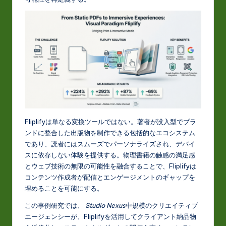
t
in
A
I
&
S
o
ft
Fliplifyは単なる変換ツールではない。著者が没入型でブラ
ンドに整合した出版物を制作できる包括的なエコシステム
w
であり、読者にはスムーズでパーソナライズされ、デバイ
a
スに依存しない体験を提供する。物理書籍の触感の満足感
とウェブ技術の無限の可能性を融合することで、Fliplifyは
r
コンテンツ作成者が配信とエンゲージメントのギャップを
e
埋めることを可能にする。
In
この事例研究では、
Studio Nexus
中規模のクリエイティブ
エージェンシーが、Fliplifyを活用してクライアント納品物
n