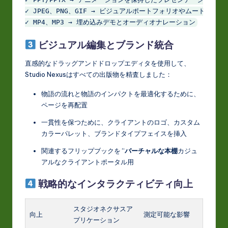
✓ PPT/PPTX → アニメーションを保持したプレゼンテーションデッ
✓ JPEG、PNG、GIF → ビジュアルポートフォリオやムードボード

ビジュアル編集とブランド統合
直感的なドラッグアンドドロップエディタを使用して、
Studio Nexusはすべての出版物を精査しました：
物語の流れと物語のインパクトを最適化するために、
ページを再配置
一貫性を保つために、クライアントのロゴ、カスタム
カラーパレット、ブランドタイプフェイスを挿入
関連するフリップブックを “
バーチャルな本棚
カジュ
アルなクライアントポータル用
戦略的なインタラクティビティ向上
スタジオネクサスア
向上
測定可能な影響
プリケーション