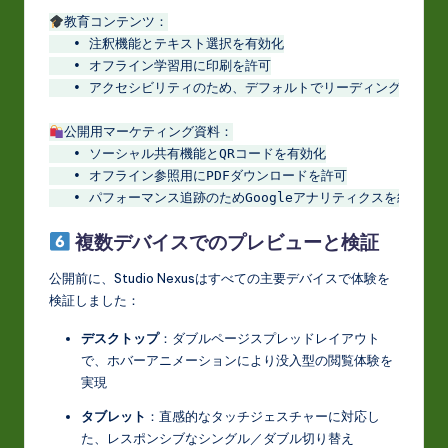
教育コンテンツ：

   • 注釈機能とテキスト選択を有効化

   • オフライン学習用に印刷を許可

   • アクセシビリティのため、デフォルトでリーディングモードに
公開用マーケティング資料：

   • ソーシャル共有機能とQRコードを有効化

   • オフライン参照用にPDFダウンロードを許可

   • パフォーマンス追跡のためGoogleアナリティクスを統合
複数デバイスでのプレビューと検証
公開前に、Studio Nexusはすべての主要デバイスで体験を
検証しました：
デスクトップ
：ダブルページスプレッドレイアウト
で、ホバーアニメーションにより没入型の閲覧体験を
実現
タブレット
：直感的なタッチジェスチャーに対応し
た、レスポンシブなシングル／ダブル切り替え