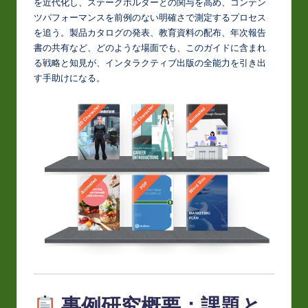
を近代化し、ステークホルダーとの関与を高め、コンテン
o
ツパフォーマンスを前例のない明確さで測定するプロセス
を追う。製品カタログの発表、教育資料の配布、年次報告
v
書の共有など、どのような場面でも、このガイドに含まれ
a
る戦略と知見が、インタラクティブ出版の全能力を引き出
す手助けになる。
ti
o
n
事例研究概要：課題と