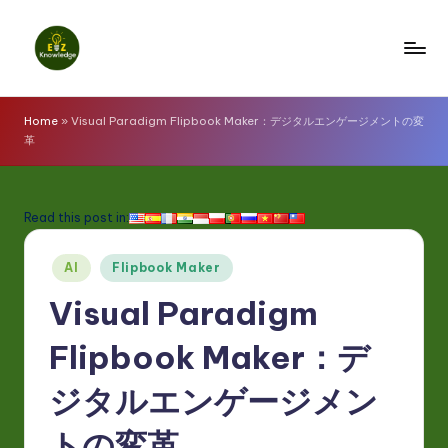
Skip
to
E
content
z
Home
»
Visual Paradigm Flipbook Maker：デジタルエンゲージメントの変
革
K
n
o
Read this post in:
w
Posted
AI
Flipbook Maker
l
in
Visual Paradigm
e
d
Flipbook Maker：デ
g
ジタルエンゲージメン
e
トの変革