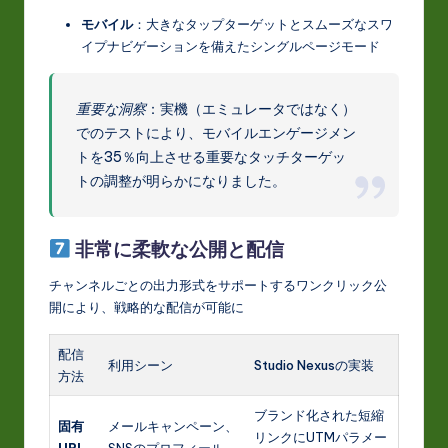
モバイル
：大きなタップターゲットとスムーズなスワ
イプナビゲーションを備えたシングルページモード
重要な洞察
：実機（エミュレータではなく）
でのテストにより、モバイルエンゲージメン
トを35％向上させる重要なタッチターゲッ
トの調整が明らかになりました。
非常に柔軟な公開と配信
チャンネルごとの出力形式をサポートするワンクリック公
開により、戦略的な配信が可能に
配信
利用シーン
Studio Nexusの実装
方法
ブランド化された短縮
固有
メールキャンペーン、
リンクにUTMパラメー