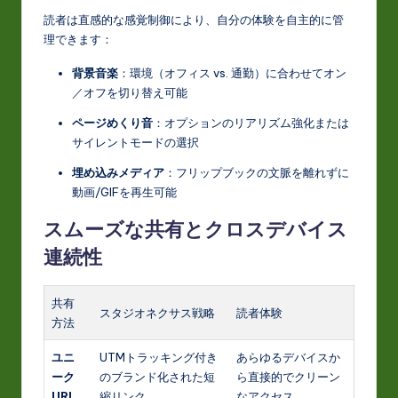
読者は直感的な感覚制御により、自分の体験を自主的に管
理できます：
背景音楽
：環境（オフィス vs. 通勤）に合わせてオン
／オフを切り替え可能
ページめくり音
：オプションのリアリズム強化または
サイレントモードの選択
埋め込みメディア
：フリップブックの文脈を離れずに
動画/GIFを再生可能
スムーズな共有とクロスデバイス
連続性
共有
スタジオネクサス戦略
読者体験
方法
ユニ
UTMトラッキング付き
あらゆるデバイスか
ーク
のブランド化された短
ら直接的でクリーン
URL
縮リンク
なアクセス