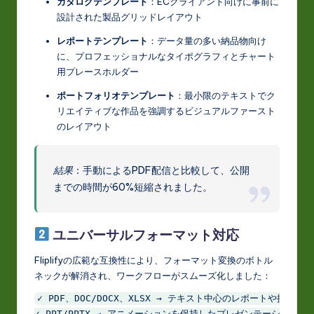
カタログテンプレート
：ECクライアント向けに事前に
設計された製品グリッドレイアウト
レポートテンプレート
：データ量の多い納品物向け
に、プロフェッショナルなタイポグラフィとチャート
用プレースホルダー
ポートフォリオテンプレート
：最小限のテキストでク
リエイティブな作品を強調するビジュアルファースト
のレイアウト
結果
：手動によるPDF配信と比較して、公開
までの時間が60%短縮されました。
ユニバーサルフォーマット対応
Fliplifyの広範な互換性により、フォーマット変換のボトル
ネックが解消され、ワークフローがスムーズ化しました：
✓ PDF、DOC/DOCX、XLSX → テキスト中心のレポートや提案書
