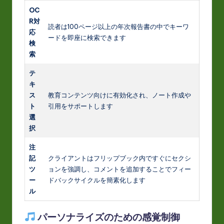
OC
R対
読者は100ページ以上の年次報告書の中でキーワ
応
ードを即座に検索できます
検
索
テ
キ
ス
教育コンテンツ向けに有効化され、ノート作成や
ト
引用をサポートします
選
択
注
記
クライアントはフリップブック内ですぐにセクシ
ツ
ョンを強調し、コメントを追加することでフィー
ー
ドバックサイクルを簡素化します
ル
パーソナライズのための感覚制御