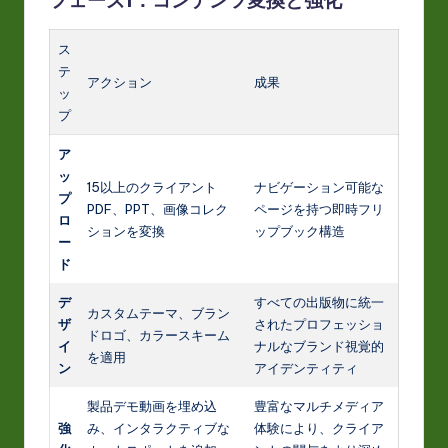
ス
テ
アクション
成果
ッ
プ
ア
ッ
15以上のクライアント
ナビゲーション可能な
プ
PDF、PPT、画像コレク
ページを持つ即時フリ
ロ
ションを変換
ップブック構造
ー
ド
デ
すべての出版物に統一
カスタムテーマ、ブラン
ザ
されたプロフェッショ
ドロゴ、カラースキーム
イ
ナルなブランド視覚的
を適用
ン
アイデンティティ
製品デモ動画を埋め込
豊富なマルチメディア
強
み、インタラクティブな
体験により、クライア