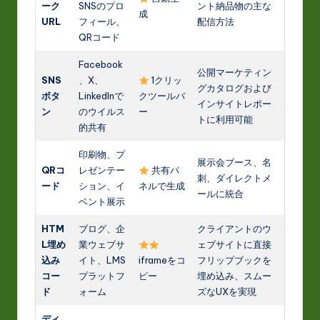
ーク
SNSのプロ
ント納品物の主な
成
URL
フィール、
配信方法
QRコード
Facebook
公開マーケティン
SNS
、X、
1クリッ
グカタログおよび
ボタ
LinkedInで
クツールバ
インサイトレポー
ン
のウイルス
ー
トに利用可能
的共有
印刷物、プ
展示会ブース、名
QRコ
レゼンテー
共有パ
刺、ダイレクトメ
ード
ション、イ
ネルで生成
ールに統合
ベント展示
HTM
ブログ、企
クライアントのウ
L埋め
業ウェブサ
ェブサイトに直接
込み
イト、LMS
iframeをコ
フリップブックを
コー
プラットフ
ピー
埋め込み、スムー
ド
ォーム
ズなUXを実現
ディ