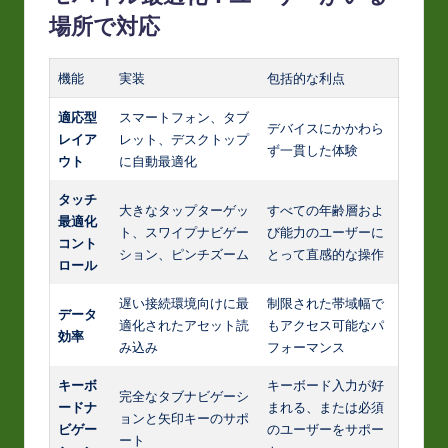
場所で対応
機能
実装
包括的な利点
適応型
スマートフォン、タブ
デバイスにかかわら
レイア
レット、デスクトップ
ず一貫した体験
ウト
に自動最適化
タッチ
大きなタップターゲッ
すべての年齢層およ
最適化
ト、スワイプナビゲー
び能力のユーザーに
コント
ション、ピンチズーム
とって直感的な操作
ロール
遅い接続環境向けに最
制限された帯域幅で
データ
適化されたアセット読
もアクセス可能なパ
効率
み込み
フォーマンス
キーボ
キーボード入力が好
完全なタブナビゲーシ
ードナ
まれる、または必須
ョンと矢印キーのサポ
ビゲー
のユーザーをサポー
ート