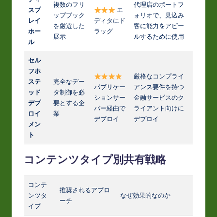
複数のフリ
代理店のポートフ
スプ
エ
ップブック
ォリオで、見込み
レイ
ディタにド
を厳選した
客に能力をアピー
ホー
ラッグ
展示
ルするために使用
ル
セル
フホ
厳格なコンプライ
ステ
完全なデー
パブリケー
アンス要件を持つ
ッド
タ制御を必
ションサー
金融サービスのク
デプ
要とする企
バー経由で
ライアント向けに
ロイ
業
デプロイ
デプロイ
メン
ト
コンテンツタイプ別共有戦略
コンテ
推奨されるアプロ
ンツタ
なぜ効果的なのか
ーチ
イプ