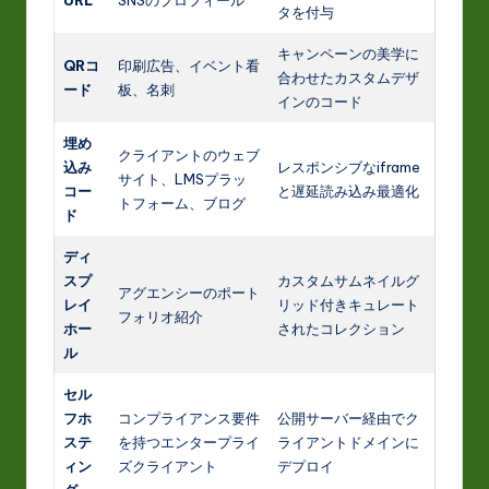
URL
SNSのプロフィール
タを付与
キャンペーンの美学に
QRコ
印刷広告、イベント看
合わせたカスタムデザ
ード
板、名刺
インのコード
埋め
クライアントのウェブ
込み
レスポンシブなiframe
サイト、LMSプラッ
コー
と遅延読み込み最適化
トフォーム、ブログ
ド
ディ
スプ
カスタムサムネイルグ
アグエンシーのポート
レイ
リッド付きキュレート
フォリオ紹介
ホー
されたコレクション
ル
セル
フホ
コンプライアンス要件
公開サーバー経由でク
ステ
を持つエンタープライ
ライアントドメインに
ィン
ズクライアント
デプロイ