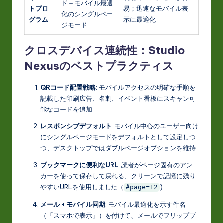
ド＋モバイル最適
トプロ
易；迅速なモバイル表
化のシングルペー
グラム
示に最適化
ジモード
クロスデバイス連続性：Studio
Nexusのベストプラクティス
QRコード配置戦略
: モバイルアクセスの明確な手順を
記載した印刷広告、名刺、イベント看板にスキャン可
能なコードを追加
レスポンシブデフォルト
: モバイル中心のユーザー向け
にシングルページモードをデフォルトとして設定しつ
つ、デスクトップではダブルページオプションを維持
ブックマークに便利なURL
: 読者がページ固有のアン
カーを使って保存して戻れる、クリーンで記憶に残り
やすいURLを使用しました（
)
#page=12
メール + モバイル同期
: モバイル最適化を示す件名
（「スマホで表示」）を付けて、メールでフリップブ