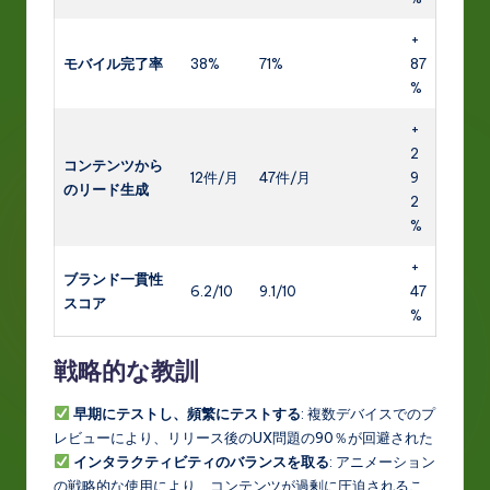
+
モバイル完了率
38%
71%
87
%
+
2
コンテンツから
12件/月
47件/月
9
のリード生成
2
%
+
ブランド一貫性
6.2/10
9.1/10
47
スコア
%
戦略的な教訓
早期にテストし、頻繁にテストする
: 複数デバイスでのプ
レビューにより、リリース後のUX問題の90％が回避された
インタラクティビティのバランスを取る
: アニメーション
の戦略的な使用により、コンテンツが過剰に圧迫されるこ