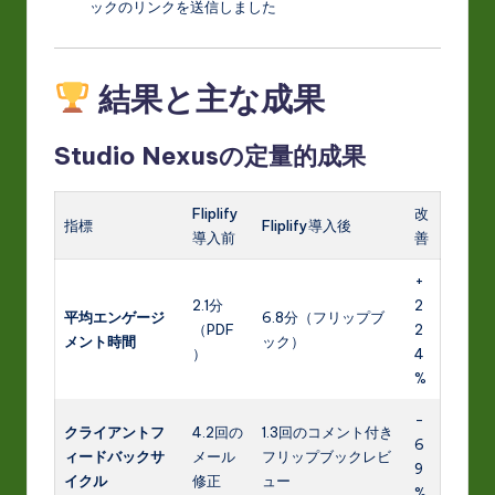
ックのリンクを送信しました
結果と主な成果
Studio Nexusの定量的成果
Fliplify
改
指標
Fliplify導入後
導入前
善
+
2.1分
2
平均エンゲージ
6.8分（フリップブ
（PDF
2
メント時間
ック）
）
4
%
-
クライアントフ
4.2回の
1.3回のコメント付き
6
ィードバックサ
メール
フリップブックレビ
9
イクル
修正
ュー
%