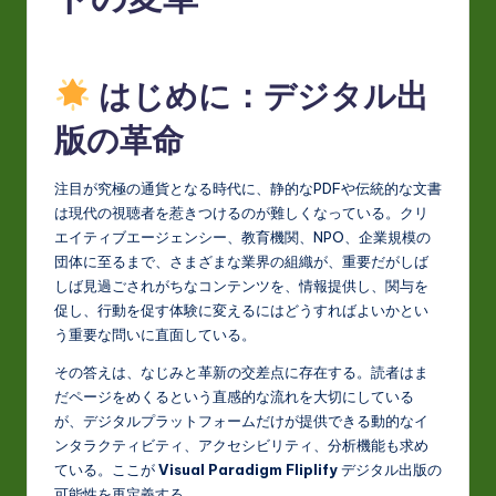
J
a
p
はじめに：デジタル出
a
版の革命
n
e
注目が究極の通貨となる時代に、静的なPDFや伝統的な文書
は現代の視聴者を惹きつけるのが難しくなっている。クリ
s
エイティブエージェンシー、教育機関、NPO、企業規模の
e
団体に至るまで、さまざまな業界の組織が、重要だがしば
しば見過ごされがちなコンテンツを、情報提供し、関与を
-
促し、行動を促す体験に変えるにはどうすればよいかとい
L
う重要な問いに直面している。
a
その答えは、なじみと革新の交差点に存在する。読者はま
だページをめくるという直感的な流れを大切にしている
t
が、デジタルプラットフォームだけが提供できる動的なイ
e
ンタラクティビティ、アクセシビリティ、分析機能も求め
ている。ここが
Visual Paradigm Fliplify
デジタル出版の
s
可能性を再定義する。