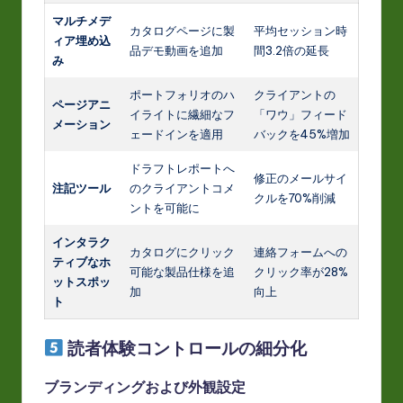
マルチメデ
カタログページに製
平均セッション時
ィア埋め込
品デモ動画を追加
間3.2倍の延長
み
ポートフォリオのハ
クライアントの
ページアニ
イライトに繊細なフ
「ワウ」フィード
メーション
ェードインを適用
バックを45%増加
ドラフトレポートへ
修正のメールサイ
注記ツール
のクライアントコメ
クルを70%削減
ントを可能に
インタラク
カタログにクリック
連絡フォームへの
ティブなホ
可能な製品仕様を追
クリック率が28%
ットスポッ
加
向上
ト
読者体験コントロールの細分化
ブランディングおよび外観設定