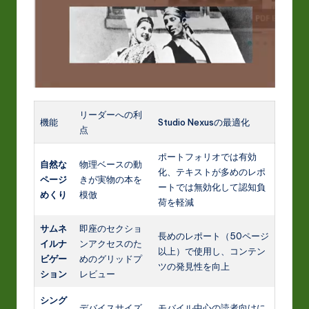
リーダーへの利
機能
Studio Nexusの最適化
点
ポートフォリオでは有効
自然な
物理ベースの動
化、テキストが多めのレポ
ページ
きが実物の本を
ートでは無効化して認知負
めくり
模倣
荷を軽減
サムネ
即座のセクショ
長めのレポート（50ページ
イルナ
ンアクセスのた
以上）で使用し、コンテン
ビゲー
めのグリッドプ
ツの発見性を向上
ション
レビュー
シング
デバイスサイズ
モバイル中心の読者向けに