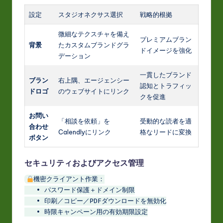
設定
スタジオネクサス選択
戦略的根拠
微細なテクスチャを備え
プレミアムブラン
背景
たカスタムブランドグラ
ドイメージを強化
デーション
一貫したブランド
ブラン
右上隅、エージェンシー
認知とトラフィッ
ドロゴ
のウェブサイトにリンク
クを促進
お問い
「相談を依頼」を
受動的な読者を適
合わせ
Calendlyにリンク
格なリードに変換
ボタン
セキュリティおよびアクセス管理
機密クライアント作業：

   • パスワード保護＋ドメイン制限

   • 印刷／コピー／PDFダウンロードを無効化

   • 時限キャンペーン用の有効期限設定
