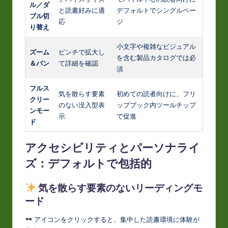
ル／ダ
と読書好みに適
デフォルトでシングルペー
ブル切
応
ジ
り替え
小文字や複雑なビジュアル
ズーム
ピンチで拡大し
を含む製品カタログでは必
＆パン
て詳細を確認
須
フルス
気を散らす要素
初めての読者向けに、フリ
クリー
のない没入型表
ップブック内ツールチップ
ンモー
示
で促進
ド
アクセシビリティとパーソナライ
ズ：デフォルトで包括的
気を散らす要素のないリーディングモ
ード
アイコンをクリックすると、集中した読書環境に体験が