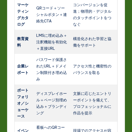
マーケ
コンバージョンを促
QRコード＋ソー
ティン
進；物理的・デジタル
シャルボタン＋連
グカタ
のタッチポイントをつ
絡先CTA
ログ
なぐ
LMSに埋め込み＋
教育資
構造化された学習と協
注釈機能を有効化
料
働をサポート
＋直接URL
パスワード保護さ
企業レ
れたURL＋ドメイ
アクセス性と機密性の
ポート
ン制限付き埋め込
バランスを取る
み
ポート
ディスプレイホー
文脈に応じたエントリ
フォリ
ル＋ページ別埋め
ーポイントを備えて、
オ／シ
込み＋ブランディ
プロフェッショナルに
ョーケ
ング
作品を提示
ース
看板へのQRコー
イベン
現場でのアクセスが容