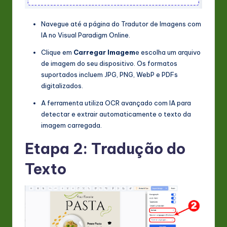
n
Navegue até a página do Tradutor de Imagens com
o
IA no Visual Paradigm Online.
v
Clique em
Carregar Imagem
e escolha um arquivo
a
de imagem do seu dispositivo. Os formatos
suportados incluem JPG, PNG, WebP e PDFs
ti
digitalizados.
o
A ferramenta utiliza OCR avançado com IA para
n
detectar e extrair automaticamente o texto da
imagem carregada.
Etapa 2: Tradução do
Texto