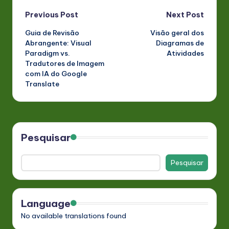
Post
Previous Post
Next Post
Guia de Revisão
Visão geral dos
navigation
Abrangente: Visual
Diagramas de
Paradigm vs.
Atividades
Tradutores de Imagem
com IA do Google
Translate
Pesquisar
Pesquisar
Language
No available translations found