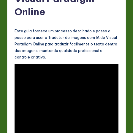
P
Online
o
rt
u
Este guia fornece um processo detalhado e passo a
passo para usar o Tradutor de Imagens com IA do Visual
g
Paradigm Online para traduzir facilmente o texto dentro
u
das imagens, mantendo qualidade profissional e
controle criativo.
e
s
e
-
L
a
t
e