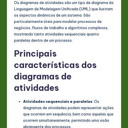
P
Os diagramas de atividades são um tipo de diagrama da
o
Linguagem de Modelagem Unificada (UML) que ilustram
os aspectos dinâmicos de um sistema. São
rt
particularmente úteis para modelar processos de
u
negócios, fluxos de trabalho e algoritmos complexos,
mostrando tanto atividades sequenciais quanto
g
paralelas dentro de um processo.
u
Principais
e
características dos
s
diagramas de
e
-
atividades
L
Atividades sequenciais e paralelas
: Os
a
diagramas de atividades podem representar ações
t
que ocorrem em sequência, bem como aquelas que
ocorrem simultaneamente, permitindo uma visão
e
abrangente dos processos.