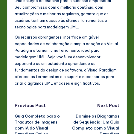
uma solução de escolha para o sucesso empresarial.
Seu compromisso com a melhoria contínua, com
atualizações e melhorias regulares, garante que os
usuários tenham acesso às últimas ferramentas e
tecnologias para modelagem UML.
Os recursos abrangentes, interface amigável,
capacidades de colaboração e ampla adoção do Visual
Paradigm o tornam uma ferramenta ideal para
modelagem UML. Seja você um desenvolvedor
experiente ou um estudante aprendendo os
fundamentos do design de software, o Visual Paradigm
oferece as ferramentas e o suporte necessários para
criar diagramas UML eficazes e significativos.
Post
Previous Post
Next Post
Guia Completo para o
Domine os Diagramas
navigation
Tradutor de Imagens
de Sequência: Um Guia
com IA do Visual
Completo com o Visual
Paradigm Online
Paradigm