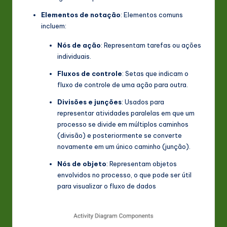
s
Elementos de notação
: Elementos comuns
t
incluem:
in
Nós de ação
: Representam tarefas ou ações
A
individuais.
I
Fluxos de controle
: Setas que indicam o
fluxo de controle de uma ação para outra.
&
Divisões e junções
: Usados para
S
representar atividades paralelas em que um
o
processo se divide em múltiplos caminhos
(divisão) e posteriormente se converte
ft
novamente em um único caminho (junção).
w
Nós de objeto
: Representam objetos
a
envolvidos no processo, o que pode ser útil
para visualizar o fluxo de dados
r
e
In