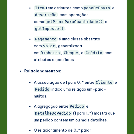
tem atributos como
e
Item
pesoDeEnvio
, com operações
descrição
como
e
getPrecoParaQuantidade()
.
getImposto()
é uma classe abstrata
Pagamento
com
, generalizada
valor
em
,
, e
com
Dinheiro
Cheque
Crédito
atributos específicos.
Relacionamentos
:
A associação de 1 para 0..* entre
e
Cliente
indica uma relação um-para-
Pedido
muitos.
A agregação entre
e
Pedido
(1 para 1..*) mostra que
DetalheDoPedido
um pedido contém um ou mais detalhes.
O relacionamento de 0..* para 1