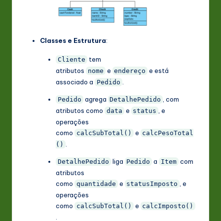
Classes e Estrutura
:
tem
Cliente
atributos
e
e está
nome
endereço
associado a
.
Pedido
agrega
, com
Pedido
DetalhePedido
atributos como
e
, e
data
status
operações
como
e
calcSubTotal()
calcPesoTotal
.
()
liga
a
com
DetalhePedido
Pedido
Item
atributos
como
e
, e
quantidade
statusImposto
operações
como
e
calcSubTotal()
calcImposto()
.