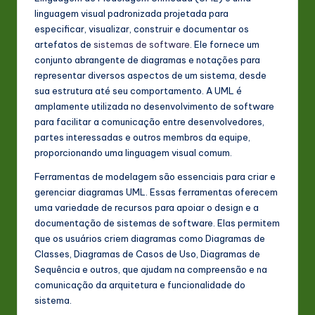
P
linguagem visual padronizada projetada para
o
especificar, visualizar, construir e documentar os
rt
artefatos de
sistemas de software
. Ele fornece um
conjunto abrangente de diagramas e notações para
u
representar diversos aspectos de um sistema, desde
g
sua estrutura até seu comportamento. A UML é
amplamente utilizada no desenvolvimento de software
u
para facilitar a comunicação entre desenvolvedores,
e
partes interessadas e outros membros da equipe,
proporcionando uma linguagem visual comum.
s
Ferramentas de modelagem são essenciais para criar e
e
gerenciar diagramas UML. Essas ferramentas oferecem
-
uma variedade de recursos para apoiar o design e a
documentação de sistemas de software. Elas permitem
L
que os usuários criem diagramas como Diagramas de
a
Classes, Diagramas de Casos de Uso, Diagramas de
Sequência e outros, que ajudam na compreensão e na
t
comunicação da arquitetura e funcionalidade do
e
sistema.