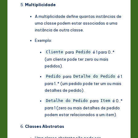
Multiplicidade
A multiplicidade define quantas instâncias de
uma classe podem estar associadas a uma
instância de outra classe.
Exemplo:
para
é 1 para 0..*
Cliente
Pedido
(um cliente pode ter zero ou mais
pedidos).
para
é 1
Pedido
Detalhe do Pedido
para 1..* (um pedido pode ter um ou mais
detalhes de pedido).
para
é 0..*
Detalhe do Pedido
Item
para 1 (zero ou mais detalhes de pedido
podem estar relacionados a um item).
Classes Abstratas
Uma classe abstrata não pode ser