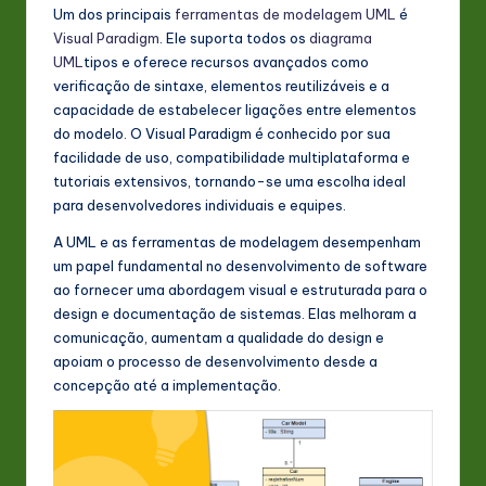
s
Um dos principais
ferramentas de modelagem UML
é
Visual Paradigm
. Ele suporta todos os
diagrama
t
UML
tipos e oferece recursos avançados como
in
verificação de sintaxe, elementos reutilizáveis e a
capacidade de estabelecer ligações entre elementos
A
do modelo. O Visual Paradigm é conhecido por sua
I
facilidade de uso, compatibilidade multiplataforma e
tutoriais extensivos, tornando-se uma escolha ideal
&
para desenvolvedores individuais e equipes.
S
A UML e as ferramentas de modelagem desempenham
o
um papel fundamental no desenvolvimento de software
ao fornecer uma abordagem visual e estruturada para o
ft
design e documentação de sistemas. Elas melhoram a
w
comunicação, aumentam a qualidade do design e
apoiam o processo de desenvolvimento desde a
a
concepção até a implementação.
r
e
In