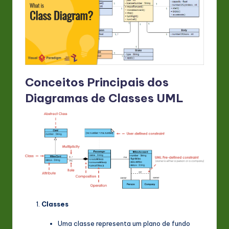
n
o
v
a
ti
Conceitos Principais dos
Diagramas de Classes UML
o
n
Classes
Uma classe representa um plano de fundo