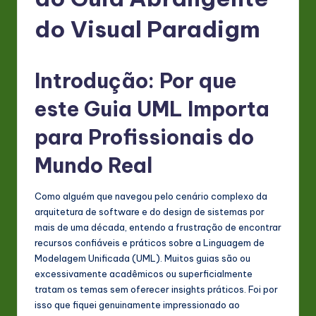
P
o
do Visual Paradigm
rt
u
Introdução: Por que
g
este Guia UML Importa
u
para Profissionais do
e
Mundo Real
s
e
Como alguém que navegou pelo cenário complexo da
-
arquitetura de software e do design de sistemas por
mais de uma década, entendo a frustração de encontrar
L
recursos confiáveis e práticos sobre a Linguagem de
a
Modelagem Unificada (UML). Muitos guias são ou
excessivamente acadêmicos ou superficialmente
t
tratam os temas sem oferecer insights práticos. Foi por
e
isso que fiquei genuinamente impressionado ao