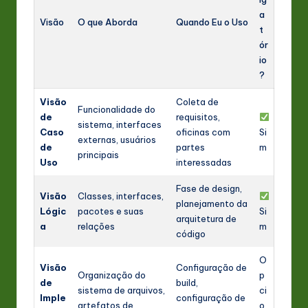
a
Visão
O que Aborda
Quando Eu o Uso
t
ór
io
?
Visão
Coleta de
Funcionalidade do
de
requisitos,
sistema, interfaces
Caso
oficinas com
Si
externas, usuários
de
partes
m
principais
Uso
interessadas
Fase de design,
Visão
Classes, interfaces,
planejamento da
Lógic
pacotes e suas
Si
arquitetura de
a
relações
m
código
O
Visão
Configuração de
Organização do
p
de
build,
sistema de arquivos,
ci
Imple
configuração de
artefatos de
o