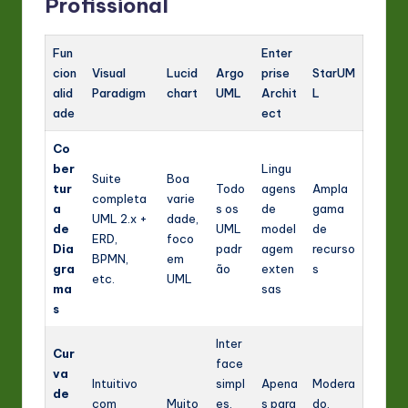
Profissional
Fun
Enter
cion
Visual
Lucid
Argo
prise
StarUM
alid
Paradigm
chart
UML
Archit
L
ade
ect
Co
ber
Lingu
Suite
Boa
tur
Todo
agens
Ampla
completa
varie
a
s os
de
gama
UML 2.x +
dade,
de
UML
model
de
ERD,
foco
Dia
padr
agem
recurso
BPMN,
em
gra
ão
exten
s
etc.
UML
ma
sas
s
Inter
Cur
face
va
Intuitivo
simpl
Apena
Modera
de
com
Muito
es,
s para
do,