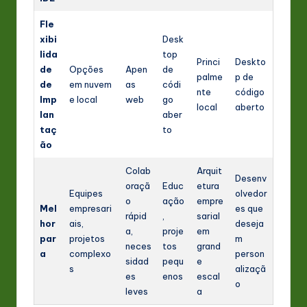
Fle
xibi
Desk
lida
top
Princi
Deskto
de
Opções
Apen
de
palme
p de
de
em nuvem
as
códi
nte
código
Imp
e local
web
go
local
aberto
lan
aber
taç
to
ão
Colab
Arquit
Desenv
oraçã
Educ
etura
Equipes
olvedor
o
ação
empre
Mel
empresari
es que
rápid
,
sarial
hor
ais,
deseja
a,
proje
em
par
projetos
m
neces
tos
grand
a
complexo
person
sidad
pequ
e
s
alizaçã
es
enos
escal
o
leves
a