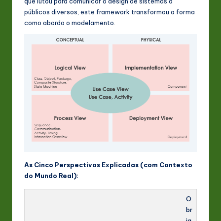
que lutou para comunicar o design de sistemas a
públicos diversos, este framework transformou a forma
como abordo o modelamento.
As Cinco Perspectivas Explicadas (com Contexto
do Mundo Real):
O
br
ig