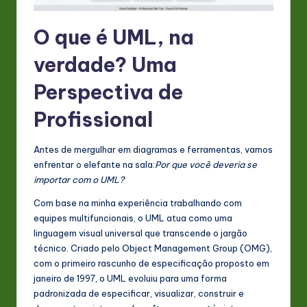
n
O que é UML, na
o
verdade? Uma
v
a
Perspectiva de
ti
Profissional
o
Antes de mergulhar em diagramas e ferramentas, vamos
n
enfrentar o elefante na sala:
Por que você deveria se
importar com o UML?
Com base na minha experiência trabalhando com
equipes multifuncionais, o UML atua como uma
linguagem visual universal que transcende o jargão
técnico. Criado pelo Object Management Group (OMG),
com o primeiro rascunho de especificação proposto em
janeiro de 1997, o UML evoluiu para uma forma
padronizada de especificar, visualizar, construir e