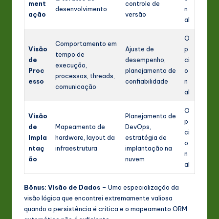
ment
controle de
desenvolvimento
n
ação
versão
al
O
Comportamento em
Visão
Ajuste de
p
tempo de
de
desempenho,
ci
execução,
Proc
planejamento de
o
processos, threads,
esso
confiabilidade
n
comunicação
al
O
Visão
Planejamento de
p
de
Mapeamento de
DevOps,
ci
Impla
hardware, layout da
estratégia de
o
ntaç
infraestrutura
implantação na
n
ão
nuvem
al
Bônus: Visão de Dados
– Uma especialização da
visão lógica que encontrei extremamente valiosa
quando a persistência é crítica e o mapeamento ORM