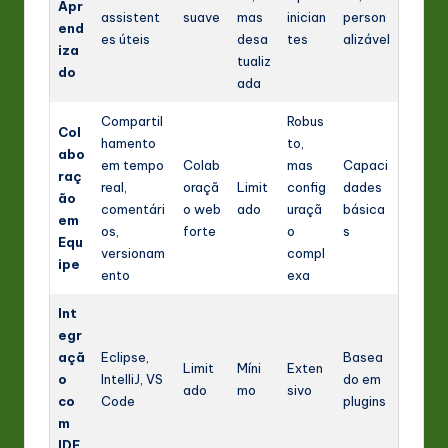
Apr
assistent
suave
mas
inician
person
end
es úteis
desa
tes
alizável
iza
tualiz
do
ada
Compartil
Robus
Col
hamento
to,
abo
em tempo
Colab
mas
Capaci
raç
real,
oraçã
Limit
config
dades
ão
comentári
o web
ado
uraçã
básica
em
os,
forte
o
s
Equ
versionam
compl
ipe
ento
exa
Int
egr
açã
Eclipse,
Basea
Limit
Míni
Exten
o
IntelliJ, VS
do em
ado
mo
sivo
co
Code
plugins
m
IDE