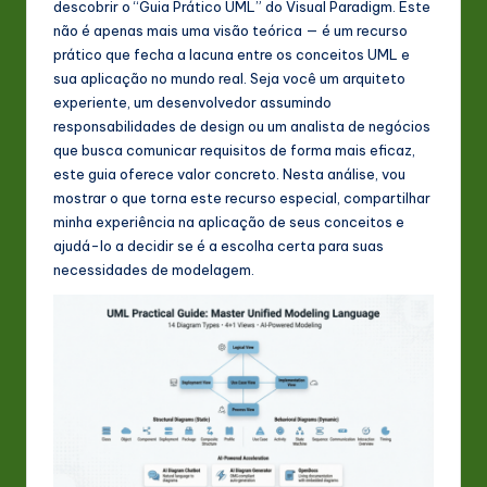
descobrir o “Guia Prático UML” do Visual Paradigm. Este
s
não é apenas mais uma visão teórica — é um recurso
t
prático que fecha a lacuna entre os conceitos UML e
sua aplicação no mundo real. Seja você um arquiteto
in
experiente, um desenvolvedor assumindo
A
responsabilidades de design ou um analista de negócios
que busca comunicar requisitos de forma mais eficaz,
I
este guia oferece valor concreto. Nesta análise, vou
&
mostrar o que torna este recurso especial, compartilhar
minha experiência na aplicação de seus conceitos e
S
ajudá-lo a decidir se é a escolha certa para suas
o
necessidades de modelagem.
ft
w
a
r
e
In