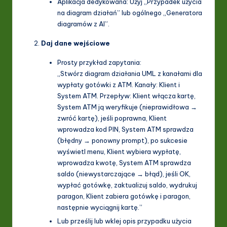
Aplikacja dedykowana: Użyj „Przypadek użycia
na diagram działań” lub ogólnego „Generatora
diagramów z AI”.
Daj dane wejściowe
Prosty przykład zapytania:
„Stwórz diagram działania UML z kanałami dla
wypłaty gotówki z ATM. Kanały: Klient i
System ATM. Przepływ: Klient włącza kartę,
System ATM ją weryfikuje (nieprawidłowa →
zwróć kartę), jeśli poprawna, Klient
wprowadza kod PIN, System ATM sprawdza
(błędny → ponowny prompt), po sukcesie
wyświetl menu, Klient wybiera wypłatę,
wprowadza kwotę, System ATM sprawdza
saldo (niewystarczające → błąd), jeśli OK,
wypłać gotówkę, zaktualizuj saldo, wydrukuj
paragon, Klient zabiera gotówkę i paragon,
następnie wyciągnij kartę.”
Lub prześlij lub wklej opis przypadku użycia