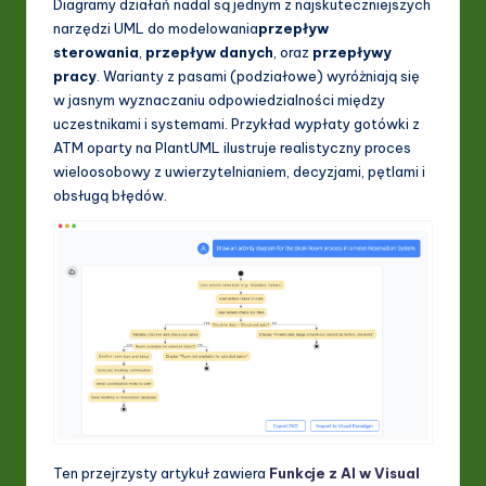
Diagramy działań nadal są jednym z najskuteczniejszych
I
narzędzi UML do modelowania
przepływ
&
sterowania
,
przepływ danych
, oraz
przepływy
pracy
. Warianty z pasami (podziałowe) wyróżniają się
S
w jasnym wyznaczaniu odpowiedzialności między
o
uczestnikami i systemami. Przykład wypłaty gotówki z
ATM oparty na PlantUML ilustruje realistyczny proces
ft
wieloosobowy z uwierzytelnianiem, decyzjami, pętlami i
w
obsługą błędów.
a
r
e
In
n
o
v
Ten przejrzysty artykuł zawiera
Funkcje z AI w Visual
a