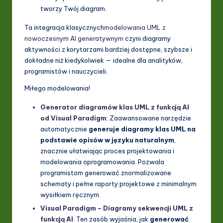
tworzy Twój diagram.
Ta integracja klasycznych
modelowania UML z
nowoczesnym AI generatywnym
czyni diagramy
aktywności z korytarzami bardziej dostępne, szybsze i
dokładne niż kiedykolwiek — idealne dla analityków,
programistów i nauczycieli.
Miłego modelowania!
Generator diagramów klas UML z funkcją AI
od Visual Paradigm
: Zaawansowane narzędzie
automatycznie
generuje diagramy klas UML na
podstawie opisów w języku naturalnym
,
znacznie ułatwiając proces projektowania i
modelowania oprogramowania. Pozwala
programistom generować znormalizowane
schematy i pełne raporty projektowe z minimalnym
wysiłkiem ręcznym.
Visual Paradigm – Diagramy sekwencji UML z
funkcją AI
: Ten zasób wyjaśnia, jak
generować