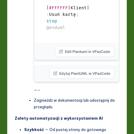
|
#FFFFFF
:
Usuń kartę
;
stop
@enduml
Edit Plantuml in VPasCode
Edytuj PlantUML w VPasCode
—–
Zagnieżdż w dokumentacji lub udostępnij do
przeglądu.
Zalety automatyzacji z wykorzystaniem AI
Szybkość
— Od pustej strony do gotowego