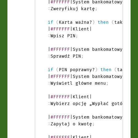
|
#FFFFFF
:
Zweryfikuj kartę
;
if
(
Karta ważna?
)
then
(
tak
)
|
#FFFFFF
:
Wpisz PIN
;
|
#FFFFFF
:
Sprawdź PIN
;
if
(
PIN poprawny?
)
then
(
tak
)
|
#FFFFFF
:
Wyświetl główne menu
;
|
#FFFFFF
:
Wybierz opcję „Wypłać gotówkę”
;
|
#FFFFFF
:
Zapytaj o kwotę
;
|
#FFFFFF