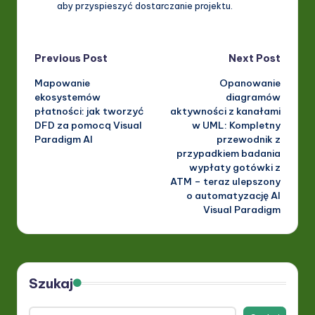
aby przyspieszyć dostarczanie projektu.
Post
Previous Post
Next Post
Mapowanie
Opanowanie
navigation
ekosystemów
diagramów
płatności: jak tworzyć
aktywności z kanałami
DFD za pomocą Visual
w UML: Kompletny
Paradigm AI
przewodnik z
przypadkiem badania
wypłaty gotówki z
ATM – teraz ulepszony
o automatyzację AI
Visual Paradigm
Szukaj