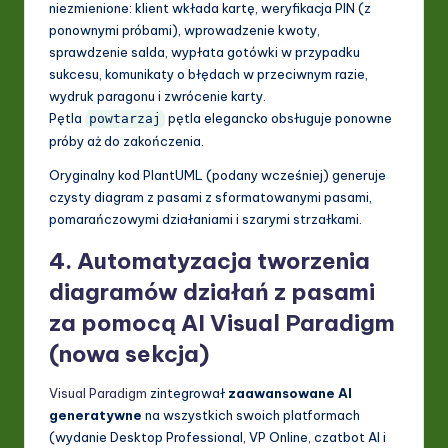
niezmienione: klient wkłada kartę, weryfikacja PIN (z
ponownymi próbami), wprowadzenie kwoty,
sprawdzenie salda, wypłata gotówki w przypadku
sukcesu, komunikaty o błędach w przeciwnym razie,
wydruk paragonu i zwrócenie karty.
Pętla
pętla elegancko obsługuje ponowne
powtarzaj
próby aż do zakończenia.
Oryginalny kod PlantUML (podany wcześniej) generuje
czysty diagram z pasami z sformatowanymi pasami,
pomarańczowymi działaniami i szarymi strzałkami.
4. Automatyzacja tworzenia
diagramów działań z pasami
za pomocą AI Visual Paradigm
(nowa sekcja)
Visual Paradigm
zintegrował
zaawansowane AI
generatywne
na wszystkich swoich platformach
(wydanie Desktop Professional, VP Online, czatbot AI i