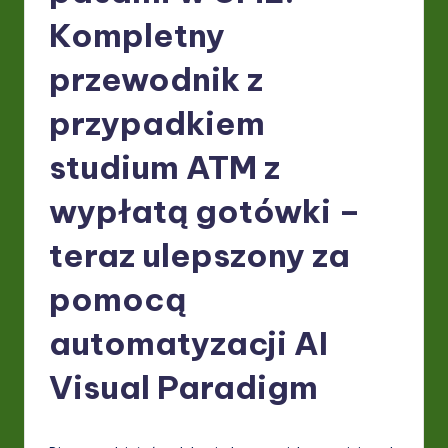
P
Kompletny
o
li
przewodnik z
s
przypadkiem
h
studium ATM z
-
L
wypłatą gotówki –
a
teraz ulepszony za
t
pomocą
e
s
automatyzacji AI
t
Visual Paradigm
in
A