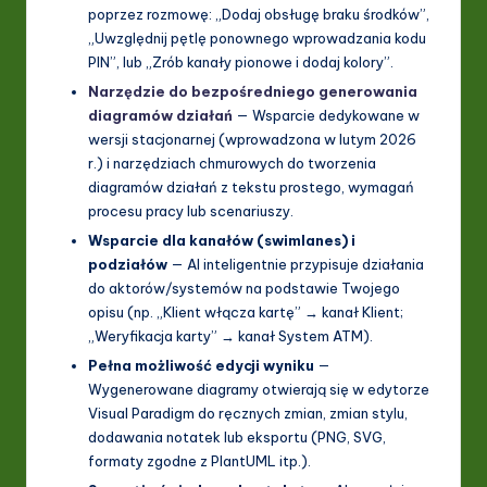
poprzez rozmowę: „Dodaj obsługę braku środków”,
„Uwzględnij pętlę ponownego wprowadzania kodu
PIN”, lub „Zrób kanały pionowe i dodaj kolory”.
Narzędzie do bezpośredniego generowania
diagramów działań
— Wsparcie dedykowane w
wersji stacjonarnej (wprowadzona w lutym 2026
r.) i narzędziach chmurowych do tworzenia
diagramów działań z tekstu prostego, wymagań
procesu pracy lub scenariuszy.
Wsparcie dla kanałów (swimlanes) i
podziałów
— AI inteligentnie przypisuje działania
do aktorów/systemów na podstawie Twojego
opisu (np. „Klient włącza kartę” → kanał Klient;
„Weryfikacja karty” → kanał System ATM).
Pełna możliwość edycji wyniku
—
Wygenerowane diagramy otwierają się w edytorze
Visual Paradigm do ręcznych zmian, zmian stylu,
dodawania notatek lub eksportu (PNG, SVG,
formaty zgodne z PlantUML itp.).