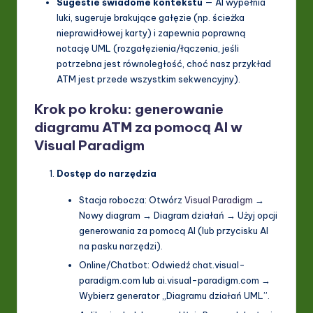
Sugestie świadome kontekstu
— AI wypełnia
luki, sugeruje brakujące gałęzie (np. ścieżka
nieprawidłowej karty) i zapewnia poprawną
notację UML (rozgałęzienia/łączenia, jeśli
potrzebna jest równoległość, choć nasz przykład
ATM jest przede wszystkim sekwencyjny).
Krok po kroku: generowanie
diagramu ATM za pomocą AI w
Visual Paradigm
Dostęp do narzędzia
Stacja robocza: Otwórz
Visual Paradigm
→
Nowy diagram → Diagram działań → Użyj opcji
generowania za pomocą AI (lub przycisku AI
na pasku narzędzi).
Online/Chatbot: Odwiedź chat.visual-
paradigm.com lub ai.visual-paradigm.com →
Wybierz generator „Diagramu działań UML”.