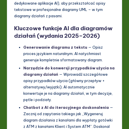
dedykowane aplikacje AI), aby przekształcać opisy
tekstowe w profesjonalne diagramy UML – w tym
diagramy działań z pasami.
Kluczowe funkcje AI dla diagramów
działań (wydania 2025–2026)
Generowanie diagramu z tekstu
— Opisz
proces językiem naturalnym; AI natychmiast
generuje kompletnie sformatowany diagram.
Narzędzie do konwersji przypadków użycia na
diagramy działań
— Wprowadź szczegółowe
opisy przypadków użycia (główny przepływ +
alternatywy/wyjątki); AI automatycznie
konwertuje je na diagramy działań, w tym decyzje,
pętle i podziały.
Chatbot z AI do iteracyjnego doskonalenia
—
Zacznij od zapytania takiego jak „Wygeneruj
diagram działania z kanałami dla wypłaty gotówki
z ATM z kanałami Klient i System ATM”. Doskonal