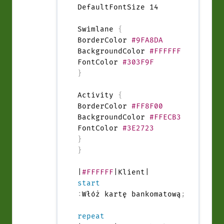
DefaultFontSize 14

Swimlane 
{
BorderColor 
#9FA8DA
BackgroundColor 
#FFFFFF
FontColor 
#303F9F
}
Activity 
{
BorderColor 
#FF8F00
BackgroundColor 
#FFECB3
FontColor 
#3E2723
}
}
|
#FFFFFF
start
:
Włóż kartę bankomatową
;
repeat