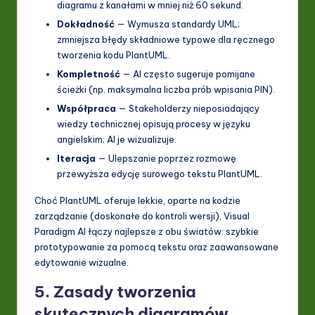
diagramu z kanałami w mniej niż 60 sekund.
Dokładność
— Wymusza standardy UML;
zmniejsza błędy składniowe typowe dla ręcznego
tworzenia kodu PlantUML.
Kompletność
— AI często sugeruje pomijane
ścieżki (np. maksymalna liczba prób wpisania PIN).
Współpraca
— Stakeholderzy nieposiadający
wiedzy technicznej opisują procesy w języku
angielskim; AI je wizualizuje.
Iteracja
— Ulepszanie poprzez rozmowę
przewyższa edycję surowego tekstu PlantUML.
Choć PlantUML oferuje lekkie, oparte na kodzie
zarządzanie (doskonałe do kontroli wersji), Visual
Paradigm AI łączy najlepsze z obu światów: szybkie
prototypowanie za pomocą tekstu oraz zaawansowane
edytowanie wizualne.
5. Zasady tworzenia
skutecznych diagramów