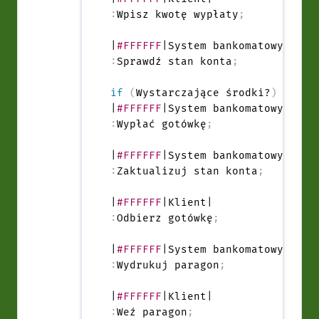
:
Wpisz kwotę wypłaty
;
|
#FFFFFF
:
Sprawdź stan konta
;
if
(
Wystarczające środki?
)
then
|
#FFFFFF
:
Wypłać gotówkę
;
|
#FFFFFF
:
Zaktualizuj stan konta
;
|
#FFFFFF
:
Odbierz gotówkę
;
|
#FFFFFF
:
Wydrukuj paragon
;
|
#FFFFFF
:
Weź paragon
;