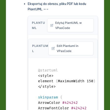
Eksportuj do obrazu, pliku PDF lub kodu
PlantUML.—–
PLANTU
Edytuj PlantUML w
ML
VPasCode
PLANTUM
Edit Plantuml in
L
VPasCode
@startuml
<style>

element 
{
MaximumWidth 150
}
</style>

skinparam
{
ArrowColor 
#424242
ArrowFontColor 
#424242