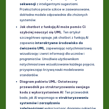
sekwencji
z inteligentnymi sugestiami.
Przekształca proste szkice w zaawansowane,
dokładne modele odpowiednie dla złożonych
systemów.
Jak chatbot z funkcją AI może pomóc Ci
szybciej nauczyć się UML
: Ten artykuł
szczegółowo opisuje, jak chatbot z funkcją AI
zapewnia
interaktywne środowisko do
ćwiczenia UML
, zapewniając natychmiastową
wizualizację i zwrot informacji dla uczniów i
programistów. Umożliwia użytkownikom
natychmiastowe wizualizowanie każdego pojęcia,
przyspieszając krzywą nauki modelowania
standardów.
Diagram pakietu UML: Ostateczny
przewodnik po strukturyzowaniu swojego
kodu z wykorzystaniem AI
: Ten przewodnik
bada, jak AI wspomaga w
strukturyzowaniu
systemów i zarządzaniu
zależnościami
wykorzystując diagramy pakietów