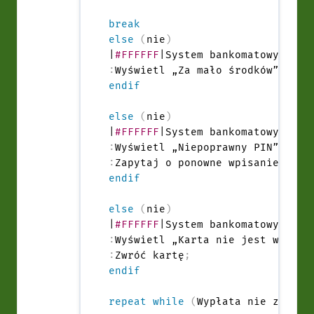
break
else
(
nie
)
|
#FFFFFF
:
Wyświetl „Za mało środków”
;
endif
else
(
nie
)
|
#FFFFFF
:
Wyświetl „Niepoprawny PIN”
;
:
Zapytaj o ponowne wpisanie PIN
;
endif
else
(
nie
)
|
#FFFFFF
:
Wyświetl „Karta nie jest ważna”
:
Zwróć kartę
;
endif
repeat
while
(
Wypłata nie został