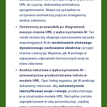
UML do czystej, skalowalnej architektury
oprogramowania. Skupia się specjalnie na
utrzymaniu architektury poprzez inteligentną
analizę zależności.
Ostateczny przewodnik po diagramach
maszyn stanów UML z wykorzystaniem AI
: Ten
zasób techniczny obejmuje zastosowanie narzędzi
wspomaganych AI do
modelowanie złożonego
dynamicznego zachowania obiektów
i przejść
stanów z precyzją. Wyjaśnia, jak AI pomaga w
zapisywaniu odpowiedzi historycznych encji na
różne zdarzenia.
Analiza tekstowa z wykorzystaniem AI –
automatyczne przekształcanie tekstu w
modele UML
: Opis funkcji wyjaśnia, jak AI analizuje
dokumenty tekstowe, aby
automatycznie
identyfikować encje i relacje
, przekształcając
je w strukturalne modele UML. Narzędzie zostało
zaprojektowane w celu automatyzacji „ciężkiej
pracy” polegającej na identyfikowaniu klas,