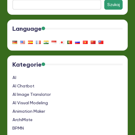
Szukaj
Language
Kategorie
AI
AI Chatbot
AI Image Translator
AI Visual Modeling
Animation Maker
ArchiMate
BPMN