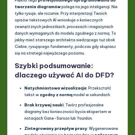
I
tworzenia diagramów
polega na jego inteligencji. Nie
&
tylko rysuje, ale rozumie. Przy interpretacji Twoich
opisów tekstowych AI wnioskuje o koniecznych
S
zewnętrznych jednostkach, procesach i magazynach
o
danych wymaganych do modelu zgodnego z normą. To
jakby mieć starszego architekta siedzącego tuż obok
ft
Ciebie, rysującego fundamenty, podczas gdy skupiasz
w
się na strategii najwyższego poziomu.
a
Szybki podsumowanie:
r
dlaczego używać AI do DFD?
e
Natychmiastowa wizualizacja
: Przekształć
In
tekst w
zgodny z normą
model w sekundach.
n
Brak krzywej nauki
: Twórz profesjonalne
diagramy bez konieczności bycia ekspertem w
o
notacjach Gane-Sarson lub Yourdon.
v
Zintegrowany przepływ pracy
: Wygenerowane
a
modele otwierają się bezpośrednio w
najlepszym