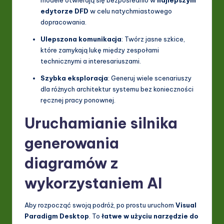
edytorze DFD
w celu natychmiastowego
ti
dopracowania.
o
Ulepszona komunikacja
: Twórz jasne szkice,
n
które zamykają lukę między zespołami
technicznymi a interesariuszami.
Szybka eksploracja
: Generuj wiele scenariuszy
dla różnych architektur systemu bez konieczności
ręcznej pracy ponownej.
Uruchamianie silnika
generowania
diagramów z
wykorzystaniem AI
Aby rozpocząć swoją podróż, po prostu uruchom
Visual
Paradigm Desktop
. To
łatwe w użyciu narzędzie do