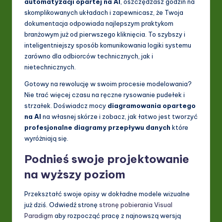
automatyzacji opartej na AI
, oszczędzasz godzin na
skomplikowanych układach i zapewnicasz, że Twoja
dokumentacja odpowiada najlepszym praktykom
branżowym już od pierwszego kliknięcia. To szybszy i
inteligentniejszy sposób komunikowania logiki systemu
zarówno dla odbiorców technicznych, jak i
nietechnicznych.
Gotowy na rewolucję w swoim procesie modelowania?
Nie trać więcej czasu na ręczne rysowanie pudełek i
strzałek. Doświadcz mocy
diagramowania opartego
na AI
na własnej skórze i zobacz, jak łatwo jest tworzyć
profesjonalne diagramy przepływu danych
które
wyróżniają się.
Podnieś swoje projektowanie
na wyższy poziom
Przekształć swoje opisy w dokładne modele wizualne
już dziś. Odwiedź stronę
stronę pobierania Visual
Paradigm
aby rozpocząć pracę z najnowszą wersją