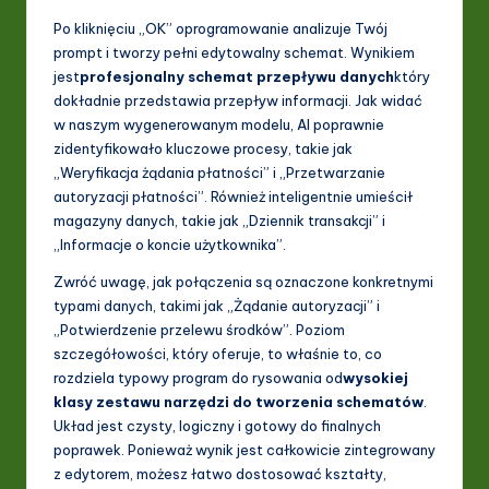
Po kliknięciu „OK” oprogramowanie analizuje Twój
prompt i tworzy pełni edytowalny schemat. Wynikiem
jest
profesjonalny schemat przepływu danych
który
dokładnie przedstawia przepływ informacji. Jak widać
w naszym wygenerowanym modelu, AI poprawnie
zidentyfikowało kluczowe procesy, takie jak
„Weryfikacja żądania płatności” i „Przetwarzanie
autoryzacji płatności”. Również inteligentnie umieścił
magazyny danych, takie jak „Dziennik transakcji” i
„Informacje o koncie użytkownika”.
Zwróć uwagę, jak połączenia są oznaczone konkretnymi
typami danych, takimi jak „Żądanie autoryzacji” i
„Potwierdzenie przelewu środków”. Poziom
szczegółowości, który oferuje, to właśnie to, co
rozdziela typowy program do rysowania od
wysokiej
klasy zestawu narzędzi do tworzenia schematów
.
Układ jest czysty, logiczny i gotowy do finalnych
poprawek. Ponieważ wynik jest całkowicie zintegrowany
z edytorem, możesz łatwo dostosować kształty,