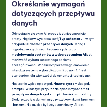
Określanie wymagań
dotyczących przepływu
danych
Gdy pojawia się okno AI, proces jest niesamowicie
prosty. Najpierw wybierasz swój
Typ schematu
—w tym
przypadku
Schemat przepływu danych
. Jedną z
najpotężniejszych cech tego
narzędzia do
modelowania systemów z wykorzystaniem AI
jest
możliwość wyboru konkretnego poziomu
szczegółowości. W celu kompleksowego omówienia
interakcji systemu wybór „Poziom I (poziom 1)” jest
standardem dla większości dokumentacji technicznej.
Następnie wpisz opis w polu
Nazwa systemu
lub polu
promptu. W naszym przykładzie opisaliśmy
schemat
przepływu danych systemu płatności online
który
śledzi przepływ danych między użytkownikami, bramkami
i bankami. Nie musisz być zbyt techniczny; AI jest