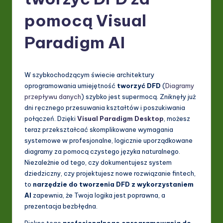
P
o
pomocą Visual
li
Paradigm AI
s
h
W szybkochodzącym świecie architektury
-
oprogramowania umiejętność
tworzyć DFD
(
Diagramy
L
przepływu danych
) szybko jest supermocą. Zniknęły już
dni ręcznego przesuwania kształtów i poszukiwania
a
połączeń. Dzięki
Visual Paradigm Desktop
, możesz
t
teraz przekształcać skomplikowane wymagania
systemowe w profesjonalne, logicznie uporządkowane
e
diagramy za pomocą czystego języka naturalnego.
s
Niezależnie od tego, czy dokumentujesz system
dziedziczny, czy projektujesz nowe rozwiązanie fintech,
t
to
narzędzie do tworzenia DFD z wykorzystaniem
in
AI
zapewnia, że Twoja logika jest poprawna, a
prezentacja bezbłędna.
A
Piękno tego
profesjonalnego oprogramowania do