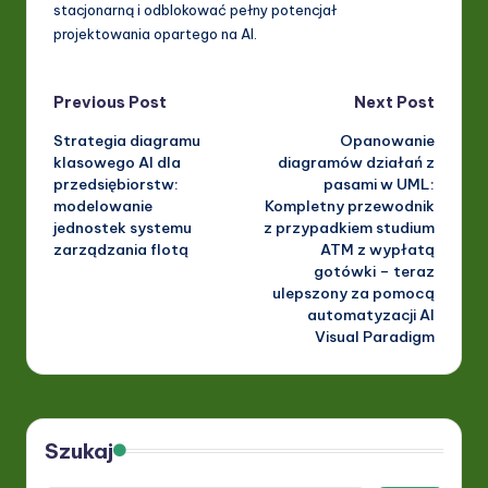
stacjonarną i odblokować pełny potencjał
projektowania opartego na AI.
Post
Previous Post
Next Post
Strategia diagramu
Opanowanie
navigation
klasowego AI dla
diagramów działań z
przedsiębiorstw:
pasami w UML:
modelowanie
Kompletny przewodnik
jednostek systemu
z przypadkiem studium
zarządzania flotą
ATM z wypłatą
gotówki – teraz
ulepszony za pomocą
automatyzacji AI
Visual Paradigm
Szukaj