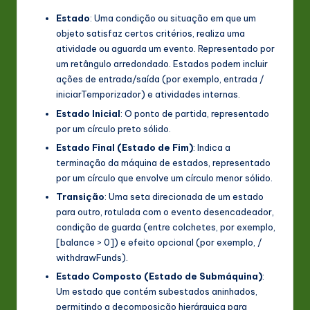
n
Estado
: Uma condição ou situação em que um
objeto satisfaz certos critérios, realiza uma
o
atividade ou aguarda um evento. Representado por
v
um retângulo arredondado. Estados podem incluir
ações de entrada/saída (por exemplo, entrada /
a
iniciarTemporizador) e atividades internas.
ti
Estado Inicial
: O ponto de partida, representado
por um círculo preto sólido.
o
Estado Final (Estado de Fim)
: Indica a
n
terminação da máquina de estados, representado
por um círculo que envolve um círculo menor sólido.
Transição
: Uma seta direcionada de um estado
para outro, rotulada com o evento desencadeador,
condição de guarda (entre colchetes, por exemplo,
[balance > 0]) e efeito opcional (por exemplo, /
withdrawFunds).
Estado Composto (Estado de Submáquina)
:
Um estado que contém subestados aninhados,
permitindo a decomposição hierárquica para