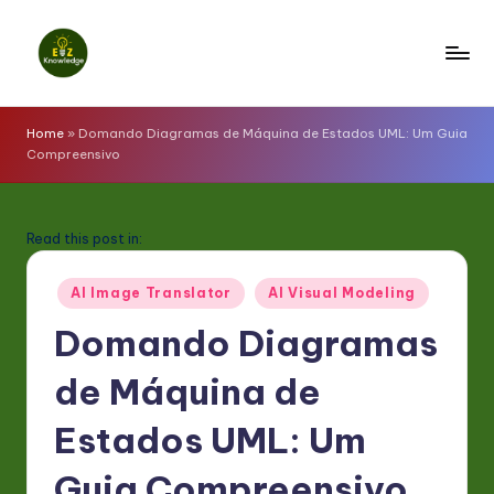
Skip
to
E
content
z
Home
»
Domando Diagramas de Máquina de Estados UML: Um Guia
Compreensivo
K
n
o
Read this post in:
w
Posted
AI Image Translator
AI Visual Modeling
l
in
Domando Diagramas
e
de Máquina de
d
g
Estados UML: Um
e
Guia Compreensivo