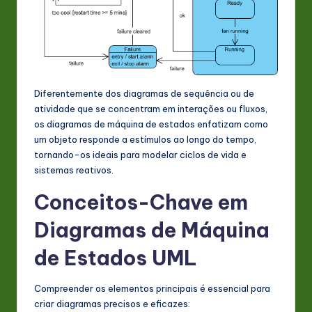
s
t
in
A
Diferentemente dos diagramas de sequência ou de
I
atividade que se concentram em interações ou fluxos,
&
os diagramas de máquina de estados enfatizam como
um objeto responde a estímulos ao longo do tempo,
S
tornando-os ideais para modelar ciclos de vida e
o
sistemas reativos.
ft
Conceitos-Chave em
w
Diagramas de Máquina
a
de Estados UML
r
e
Compreender os elementos principais é essencial para
criar diagramas precisos e eficazes:
In