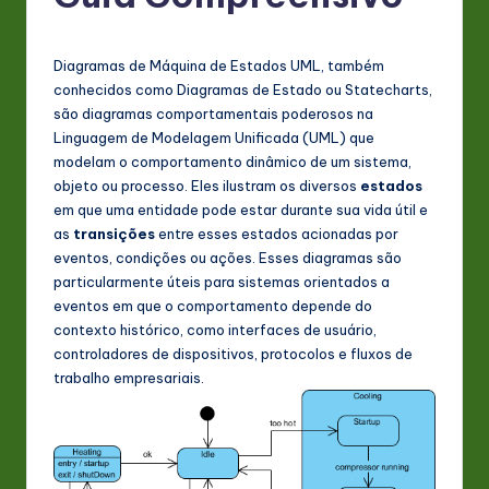
P
o
Diagramas de Máquina de Estados UML, também
rt
conhecidos como Diagramas de Estado ou Statecharts,
u
são diagramas comportamentais poderosos na
Linguagem de Modelagem Unificada (UML) que
g
modelam o comportamento dinâmico de um sistema,
u
objeto ou processo. Eles ilustram os diversos
estados
em que uma entidade pode estar durante sua vida útil e
e
as
transições
entre esses estados acionadas por
s
eventos, condições ou ações. Esses diagramas são
particularmente úteis para sistemas orientados a
e
eventos em que o comportamento depende do
-
contexto histórico, como interfaces de usuário,
controladores de dispositivos, protocolos e fluxos de
L
trabalho empresariais.
a
t
e