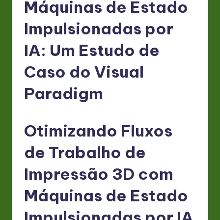
P
Máquinas de Estado
o
Impulsionadas por
rt
IA: Um Estudo de
u
g
Caso do Visual
u
Paradigm
e
s
Otimizando Fluxos
e
-
de Trabalho de
L
Impressão 3D com
a
Máquinas de Estado
t
e
Impulsionadas por IA