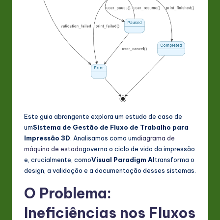
n
o
v
a
ti
o
n
Este guia abrangente explora um estudo de caso de
um
Sistema de Gestão de Fluxo de Trabalho para
Impressão 3D
. Analisamos como um
diagrama de
máquina de estado
governa o ciclo de vida da impressão
e, crucialmente, como
Visual Paradigm AI
transforma o
design, a validação e a documentação desses sistemas.
O Problema:
Ineficiências nos Fluxos