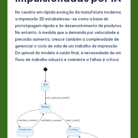
s
No cenário em rápida evolução da manufatura moderna,
t
a impressão 3D estabeleceu-se como a base do
in
prototipagem rápida e do desenvolvimento de produtos.
No entanto, à medida que a demanda por velocidade e
A
precisão aumenta, cresce também a complexidade de
I
gerenciar o ciclo de vida de um trabalho de impressão.
Do upload do modelo à saída final, a necessidade de um
&
fluxo de trabalho robusto e tolerante a falhas é crítica.
S
o
ft
w
a
r
e
In