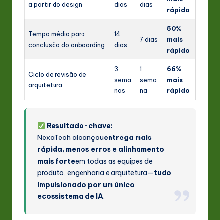
a partir do design
dias
dias
rápido
50%
Tempo médio para
14
7 dias
mais
conclusão do onboarding
dias
rápido
3
1
66%
Ciclo de revisão de
sema
sema
mais
arquitetura
nas
na
rápido
Resultado-chave:
NexaTech alcançou
entrega mais
rápida, menos erros e alinhamento
mais forte
em todas as equipes de
produto, engenharia e arquitetura—
tudo
impulsionado por um único
ecossistema de IA
.