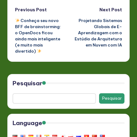
Post
Previous Post
Next Post
Conheça seu novo
Projetando Sistemas
navigation
BFF de brainstorming:
Globais de E-
o OpenDocs ficou
Aprendizagem com o
ainda mais inteligente
Estúdio de Arquitetura
(e muito mais
em Nuvem com IA
divertido)
Pesquisar
Pesquisar
Language