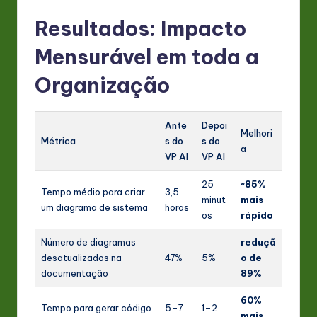
Resultados: Impacto
Mensurável em toda a
Organização
Ante
Depoi
Melhori
Métrica
s do
s do
a
VP AI
VP AI
25
~85%
Tempo médio para criar
3,5
minut
mais
um diagrama de sistema
horas
os
rápido
Número de diagramas
reduçã
desatualizados na
47%
5%
o de
documentação
89%
60%
Tempo para gerar código
5–7
1–2
mais