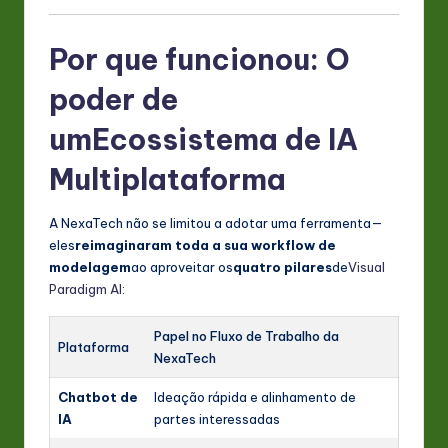
Por que funcionou: O
poder de
um
Ecossistema de IA
Multiplataforma
A NexaTech não se limitou a adotar uma ferramenta—
eles
reimaginaram toda a sua workflow de
modelagem
ao aproveitar os
quatro pilares
de
Visual
Paradigm AI
:
Papel no Fluxo de Trabalho da
Plataforma
NexaTech
Chatbot de
Ideação rápida e alinhamento de
IA
partes interessadas