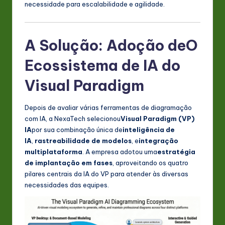
necessidade para escalabilidade e agilidade.
n
o
A Solução: Adoção de
O
v
Ecossistema de IA do
a
ti
Visual Paradigm
o
Depois de avaliar várias ferramentas de diagramação
n
com IA, a NexaTech selecionou
Visual Paradigm (VP)
IA
por sua combinação única de
inteligência de
IA
,
rastreabilidade de modelos
, e
integração
multiplataforma
. A empresa adotou uma
estratégia
de implantação em fases
, aproveitando os quatro
pilares centrais da IA do VP para atender às diversas
necessidades das equipes.