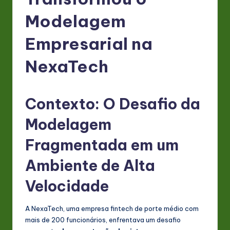
P
o
Modelagem
rt
Empresarial na
u
NexaTech
g
u
Contexto: O Desafio da
e
s
Modelagem
e
Fragmentada em um
-
Ambiente de Alta
L
Velocidade
a
t
A NexaTech, uma empresa fintech de porte médio com
e
mais de 200 funcionários, enfrentava um desafio