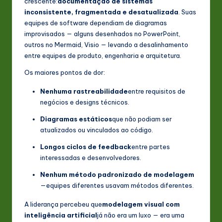
crescente:
documentação de sistemas
s
inconsistente, fragmentada e desatualizada
. Suas
t
equipes de software dependiam de diagramas
improvisados — alguns desenhados no PowerPoint,
in
outros no Mermaid, Visio — levando a desalinhamento
A
entre equipes de produto, engenharia e arquitetura.
I
Os maiores pontos de dor:
&
Nenhuma rastreabilidade
entre requisitos de
negócios e designs técnicos.
S
Diagramas estáticos
que não podiam ser
o
atualizados ou vinculados ao código.
ft
Longos ciclos de feedback
entre partes
w
interessadas e desenvolvedores.
a
Nenhum método padronizado de modelagem
r
—equipes diferentes usavam métodos diferentes.
e
A liderança percebeu que
modelagem visual com
inteligência artificial
já não era um luxo — era uma
In