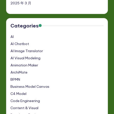
2025 年 3 月
Categories
AI
AI Chatbot
AI Image Translator
AI Visual Modeling
Animation Maker
ArchiMate
BPMN
Business Model Canvas
C4 Model
Code Engineering
Content & Visual