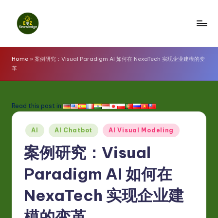
Skip
to
E
content
z
Home
»
案例研究：Visual Paradigm AI 如何在 NexaTech 实现企业建模的变
革
K
n
o
Read this post in:
w
Posted
AI
AI Chatbot
AI Visual Modeling
l
in
案例研究：Visual
e
d
Paradigm AI 如何在
g
NexaTech 实现企业建
e
模的变革