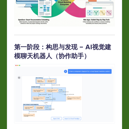
w
a
r
e
In
第一阶段：构思与发现 – AI视觉建
模聊天机器人（协作助手）
n
o
v
a
ti
o
n