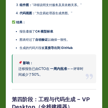
组件图：
“详细说明支付服务及其依赖关系。”
代码视图：
“为交易处理器生成类图。”
结果：
报告遵循了
C4 模型标准
.
图表经过了
自动验证
以确保一致性。
生成的代码片段被
直接导出到 GitHub
.
影响：
迁移报告已由CTO在
一周内批准
——评审时
间减少了50%。
第四阶段：工程与代码生成 – VP
Desktop（全栈建模器）