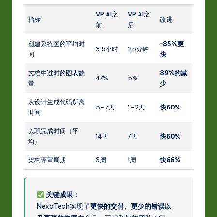
VP AI之
VP AI之
指标
改进
前
后
创建系统图的平均时
~85%更
3.5小时
25分钟
间
快
文档中过时的图表数
89%的减
47%
5%
量
少
从设计生成代码所需
5–7天
1–2天
快60%
时间
入职完成时间（平
14天
7天
快50%
均）
架构评审周期
3周
1周
快66%
关键成果：
NexaTech实现了
更快的交付、更少的错误以