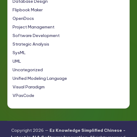
Database Design
Flipbook Maker
OpenDocs
Project Management
Software Development
Strategic Analysis
SysML
UML
Uncategorized
Unified Modeling Language
Visual Paradigm
VPasCode
Copyright 2026 —
Ez Knowledge Simplified Chinese -