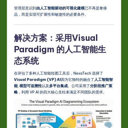
-
管理层意识到
由人工智能驱动的可视化建模
已不再是奢侈
L
品，而是实现可扩展性和敏捷性的必要条件。
a
t
解决方案：采用
Visual
e
Paradigm 的人工智能生
s
态系统
t
in
在评估了多种人工智能绘图工具后，NexaTech 选择了
A
Visual Paradigm (VP) AI
因为它独特的融合了
人工智能智
能
,
模型可追溯性
以及
多平台集成
。公司采用了
分阶段推广策
I
略
，利用 VP AI 的四大核心支柱来满足不同团队的需求。
&
S
o
ft