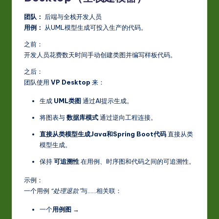
团队：
后端与全栈开发人员
用例：
从UML模型生成可投入生产的代码。
之前：
开发人员花费数天时间手动创建类图并编写样板代码。
之后：
团队使用
VP Desktop
来：
生成
UML类图
通过AI提示生成。
将图表与
数据库模式
通过逆向工程连接。
直接从类模型生成Java和Spring Boot代码
直接从类
模型生成。
保持
可追溯性
在用例、时序图和代码之间的可追溯性。
示例：
一个用例
“处理退款”
与……相关联：
一个
用例图
→