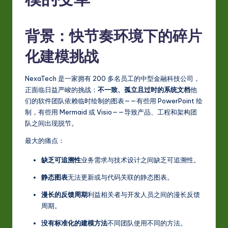
S
i
背景：快节奏环境下的碎片
m
p
化建模挑战
li
NexaTech 是一家拥有 200 多名员工的中型金融科技公司，
fi
正面临日益严峻的挑战：
不一致、孤立且过时的系统文档
他
e
们的软件团队依赖临时绘制的图表——有些用 PowerPoint 绘
制，有些用 Mermaid 或 Visio——导致产品、工程和架构团
d
队之间出现脱节。
C
最大的痛点：
hi
缺乏可追溯性
业务需求与技术设计之间缺乏可追溯性。
n
静态图表
无法更新或与代码关联的静态图表。
e
漫长的反馈周期
利益相关者与开发人员之间的漫长反馈
s
周期。
e
没有标准化的建模方法
不同团队使用不同的方法。