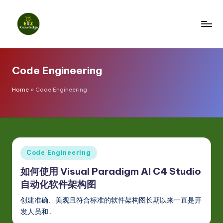
Skip
to
E
content
z
Code Engineering
K
n
Home
»
Code Engineering
o
w
l
Posted
Code Engineering
e
in
如何使用 Visual Paradigm AI C4 Studio
d
自动化软件架构图
g
创建准确、美观且符合标准的软件架构图长期以来一直是开
e
发人员和…