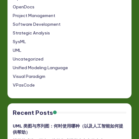
OpenDocs
w
Project Management
a
Software Development
r
Strategic Analysis
e
SysML
In
UML
n
Uncategorized
Unified Modeling Language
o
Visual Paradigm
v
VPasCode
a
ti
o
Recent Posts
n
UML 类图与序列图：何时使用哪种（以及人工智能如何提
供帮助）