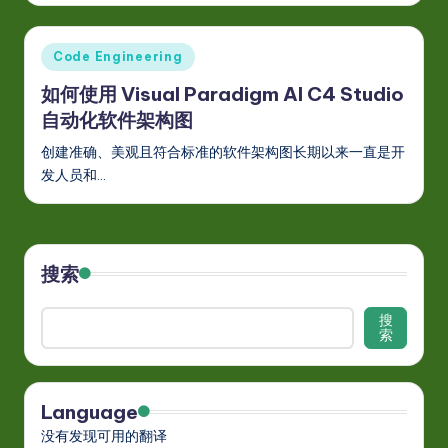
S
i
Posted
Code Engineering
m
in
如何使用 Visual Paradigm AI C4 Studio
p
自动化软件架构图
li
创建准确、美观且符合标准的软件架构图长期以来一直是开
fi
发人员和…
e
d
C
搜索
hi
搜
n
索
e
s
Language
e
没有发现可用的翻译