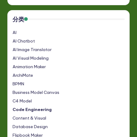
-
L
分类
a
AI
t
AI Chatbot
e
AI Image Translator
s
AI Visual Modeling
t
Animation Maker
in
ArchiMate
A
BPMN
Business Model Canvas
I
C4 Model
&
Code Engineering
S
Content & Visual
o
Database Design
ft
Flipbook Maker