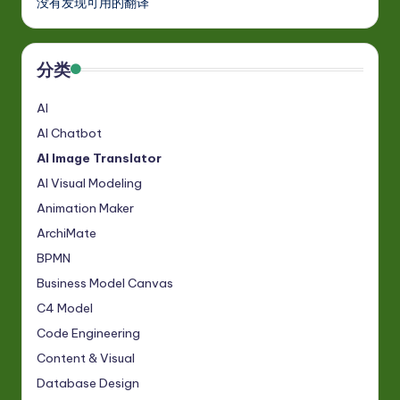
没有发现可用的翻译
分类
AI
AI Chatbot
AI Image Translator
AI Visual Modeling
Animation Maker
ArchiMate
BPMN
Business Model Canvas
C4 Model
Code Engineering
Content & Visual
Database Design