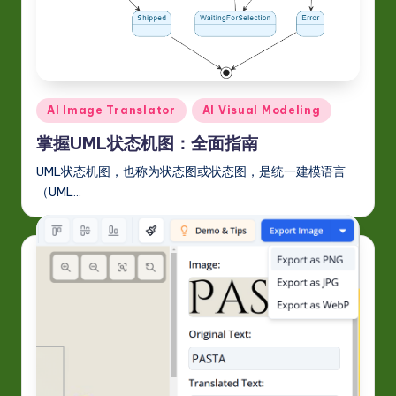
S
i
m
p
Posted
AI Image Translator
AI Visual Modeling
li
in
掌握UML状态机图：全面指南
fi
e
UML状态机图，也称为状态图或状态图，是统一建模语言
（UML…
d
C
hi
n
e
s
e