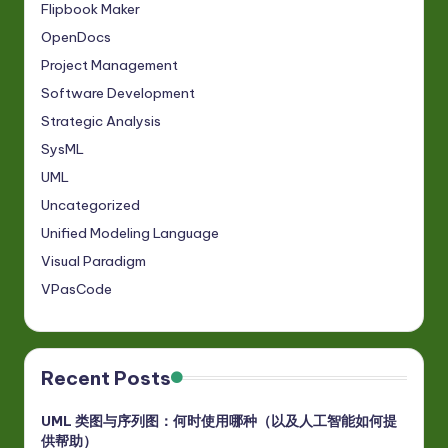
Flipbook Maker
OpenDocs
Project Management
Software Development
Strategic Analysis
SysML
UML
Uncategorized
Unified Modeling Language
Visual Paradigm
VPasCode
Recent Posts
UML 类图与序列图：何时使用哪种（以及人工智能如何提
供帮助）